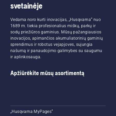
svetainėje
Vedama noro kurti inovacijas, „Husqvarna“ nuo
1689 m. tiekia profesionalius miškų, parkų ir
sodų priežiūros gaminius. Mūsų pažangiausios
inovacijos, apimančios akumuliatorinių gaminių
sprendimus ir robotus vejapjoves, sujungia
našumą ir panaudojimo galimybes su saugumu
ir aplinkosauga.
Apžiūrėkite mūsų asortimentą
„Husqvarna MyPages“