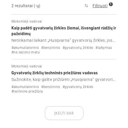
1
2 rezultatai (-ų)
Filtruoti
Mokomieji vadovai
Kaip padėti gyvatvorių žirkles žiemai, išvengiant rūdžių ir
pažeidimų
Netinkamai laikant „Husqvarna“ gyvatvorių žirkles, jos
gali pradėti rūdyti, gali būti pažeistas akumuliatorius ir
#akumuliatorinis
#benzininis
#gyvatvorių žirklės
#laikymas
gali atsirasti variklio problemų. Atlikite šiuos paprastus
#ne sezono metu
veiksmus, kad apsaugotumėte jas žiemos metu.
Mokomieji vadovai
Gyvatvorių žirklių techninės priežiūros vadovas
Sužinokite, kaip galite prižiūrėti „Husqvarna“ gyvatvorių
žirkles atlikdami paprastus veiksmus. Išvalykite,
#akumuliatorinis
#benzininis
#gyvatvorių žirklės
sutepkite ir patikrinkite pagrindines dalis, kad
#techninė priežiūra
išlaikytumėte didelį efektyvumą ir pailgintumėte įrankio
eksploatavimo laiką.
ĮKELTI DAR