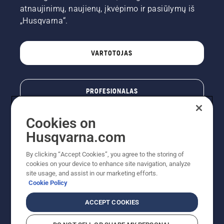
atnaujinimų, naujienų, įkvėpimo ir pasiūlymų iš
„Husqvarna“.
VARTOTOJAS
PROFESIONALAS
Cookies on
Husqvarna.com
By clicking “Accept Cookies”, you agree to the storing of
cookies on your device to enhance site navigation, analyze
site usage, and assist in our marketing efforts.
Cookie Policy
© „Husqvarna AB“ (leid). Visos teisės priklauso autoriui.
ACCEPT COOKIES
Nurodoma rekomenduojama mažmeninė kaina (RMK),
įskaitant PVM. RMK yra kaina, už kurią gamintojas