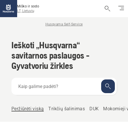
Miško ir sodo
LT, Lietuvių
Husqvarna Self-Service
Ieškoti „Husqvarna“
savitarnos paslaugos -
Gyvatvoriu žirkles
Kaip
galime
padėti?
Peržiūrėti viską
Trikčių šalinimas
DUK
Mokomieji 