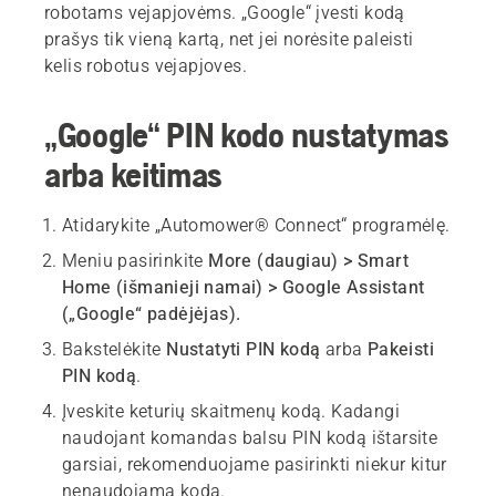
robotams vejapjovėms. „Google“ įvesti kodą
prašys tik vieną kartą, net jei norėsite paleisti
kelis robotus vejapjoves.
„Google“ PIN kodo nustatymas
arba keitimas
Atidarykite „Automower® Connect“ programėlę.
Meniu pasirinkite
More (daugiau) > Smart
Home (išmanieji namai) > Google Assistant
(„Google“ padėjėjas).
Bakstelėkite
Nustatyti PIN kodą
arba
Pakeisti
PIN kodą
.
Įveskite keturių skaitmenų kodą. Kadangi
naudojant komandas balsu PIN kodą ištarsite
garsiai, rekomenduojame pasirinkti niekur kitur
nenaudojamą kodą.