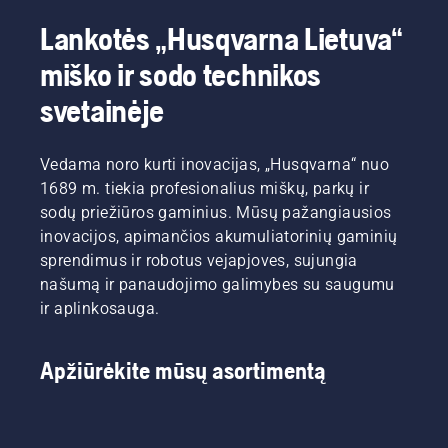
Lankotės „Husqvarna Lietuva“
miško ir sodo technikos
svetainėje
Vedama noro kurti inovacijas, „Husqvarna“ nuo
1689 m. tiekia profesionalius miškų, parkų ir
sodų priežiūros gaminius. Mūsų pažangiausios
inovacijos, apimančios akumuliatorinių gaminių
sprendimus ir robotus vejapjoves, sujungia
našumą ir panaudojimo galimybes su saugumu
ir aplinkosauga.
Apžiūrėkite mūsų asortimentą