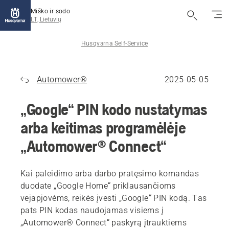
Miško ir sodo
LT, Lietuvių
Husqvarna Self-Service
Automower®
2025-05-05
„Google“ PIN kodo nustatymas
arba keitimas programėlėje
„Automower® Connect“
Kai
paleidimo
arba
darbo pratęsimo
komandas
duodate „Google Home“ priklausančioms
vejapjovėms, reikės įvesti „Google“ PIN kodą. Tas
pats PIN kodas naudojamas visiems į
„Automower® Connect“ paskyrą įtrauktiems