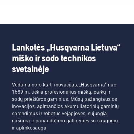
Lankotės „Husqvarna Lietuva“
miško ir sodo technikos
svetainėje
Vedama noro kurti inovacijas, „Husqvarna“ nuo
1689 m. tiekia profesionalius miškų, parkų ir
sodų priežiūros gaminius. Mūsų pažangiausios
inovacijos, apimančios akumuliatorinių gaminių
sprendimus ir robotus vejapjoves, sujungia
našumą ir panaudojimo galimybes su saugumu
ir aplinkosauga.