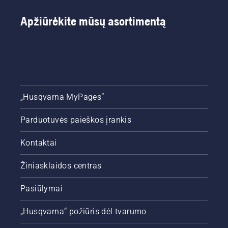
Apžiūrėkite mūsų asortimentą
„Husqvarna MyPages“
Parduotuvės paieškos įrankis
Kontaktai
Žiniasklaidos centras
Pasiūlymai
„Husqvarna“ požiūris dėl tvarumo