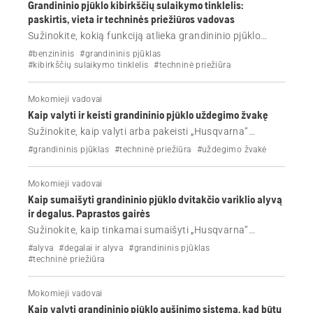
Grandininio pjūklo kibirkščių sulaikymo tinklelis:
paskirtis, vieta ir techninės priežiūros vadovas
Sužinokite, kokią funkciją atlieka grandininio pjūklo
kibirkščių sulaikymo tinklelis, kur jis įrengtas ir kaip jį
#benzininis
#grandininis pjūklas
valyti. Pasirūpinkite, kad „Husqvarna“ grandininis
#kibirkščių sulaikymo tinklelis
#techninė priežiūra
pjūklas būtų saugus, galingas ir nekeltų gaisro
pavojaus.
Mokomieji vadovai
Kaip valyti ir keisti grandininio pjūklo uždegimo žvakę
Sužinokite, kaip valyti arba pakeisti „Husqvarna“
grandininio pjūklo uždegimo žvakę.
#grandininis pjūklas
#techninė priežiūra
#uždegimo žvakė
Mokomieji vadovai
Kaip sumaišyti grandininio pjūklo dvitakčio variklio alyvą
ir degalus. Paprastos gairės
Sužinokite, kaip tinkamai sumaišyti „Husqvarna“
grandininio pjūklo dvitakčio variklio alyvą ir degalus.
#alyva
#degalai ir alyva
#grandininis pjūklas
#techninė priežiūra
Mokomieji vadovai
Kaip valyti grandininio pjūklo aušinimo sistemą, kad būtų