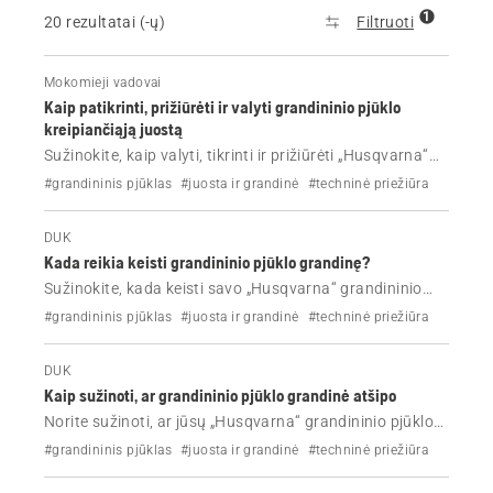
1
20 rezultatai (-ų)
Filtruoti
Mokomieji vadovai
Kaip patikrinti, prižiūrėti ir valyti grandininio pjūklo
kreipiančiąją juostą
Sužinokite, kaip valyti, tikrinti ir prižiūrėti „Husqvarna“
grandininio pjūklo kreipiančiąją juostą. Šie paprasti
#grandininis pjūklas
#juosta ir grandinė
#techninė priežiūra
veiksmai padės pagerinti pjovimo našumą, pailgins
kreipiančiosios juostos eksploatavimo laiką ir padės
DUK
išvengti dažniausiai pasitaikančių problemų.
Kada reikia keisti grandininio pjūklo grandinę?
Sužinokite, kada keisti savo „Husqvarna“ grandininio
pjūklo grandinę, į kokius nusidėvėjimo požymius reikia
#grandininis pjūklas
#juosta ir grandinė
#techninė priežiūra
atkreipti dėmesį ir kada galandimo nepakanka norint
atkurti pjovimo našumą.
DUK
Kaip sužinoti, ar grandininio pjūklo grandinė atšipo
Norite sužinoti, ar jūsų „Husqvarna“ grandininio pjūklo
grandinė yra atšipusi? Sužinokite, kokie yra dažniausi
#grandininis pjūklas
#juosta ir grandinė
#techninė priežiūra
atšipusios grandininio pjūklo grandinės požymiai, kada
ją reikia galąsti ir kaip išlaikyti pjovimo našumą.