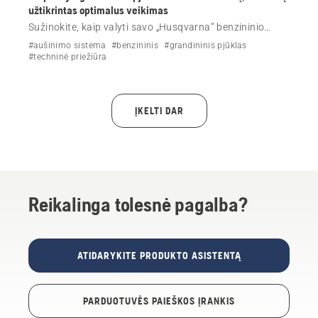
užtikrintas optimalus veikimas
Sužinokite, kaip valyti savo „Husqvarna“ benzininio
grandininio pjūklo aušinimo sistemą.
#aušinimo sistema
#benzininis
#grandininis pjūklas
#techninė priežiūra
ĮKELTI DAR
Reikalinga tolesnė pagalba?
ATIDARYKITE PRODUKTO ASISTENTĄ
PARDUOTUVĖS PAIEŠKOS ĮRANKIS