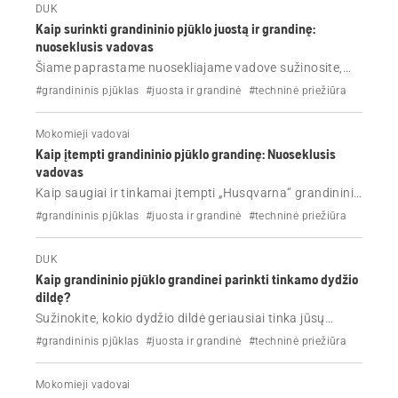
DUK
Kaip surinkti grandininio pjūklo juostą ir grandinę:
nuoseklusis vadovas
Šiame paprastame nuosekliajame vadove sužinosite,
kaip saugiai ir teisingai surinkti grandininio pjūklo juostą
#grandininis pjūklas
#juosta ir grandinė
#techninė priežiūra
bei grandinę. Užtikrinkite tinkamą įtempimą, teisingą
pjūklo grandinės kryptį ir optimalų „Husqvarna“
Mokomieji vadovai
grandininio pjūklo veikimą.
Kaip įtempti grandininio pjūklo grandinę: Nuoseklusis
vadovas
Kaip saugiai ir tinkamai įtempti „Husqvarna“ grandininio
pjūklo grandinę. Laikykitės paprastų nuoseklių
#grandininis pjūklas
#juosta ir grandinė
#techninė priežiūra
instrukcijų, sužinokite apie tinkamą pjūklo grandinės
įtempimą ir išvenkite įprastų klaidų.
DUK
Kaip grandininio pjūklo grandinei parinkti tinkamo dydžio
dildę?
Sužinokite, kokio dydžio dildė geriausiai tinka jūsų
„Husqvarna“ grandininio pjūklo grandinei.
#grandininis pjūklas
#juosta ir grandinė
#techninė priežiūra
Mokomieji vadovai