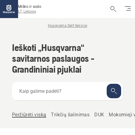
Miško ir sodo
LT, Lietuvių
Husqvarna Self-Service
Ieškoti „Husqvarna“
savitarnos paslaugos -
Grandininiai pjuklai
Kaip
galime
padėti?
Peržiūrėti viską
Trikčių šalinimas
DUK
Mokomieji 