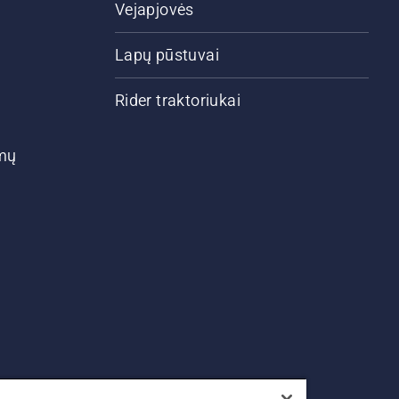
Vejapjovės
Lapų pūstuvai
Rider traktoriukai
ymų