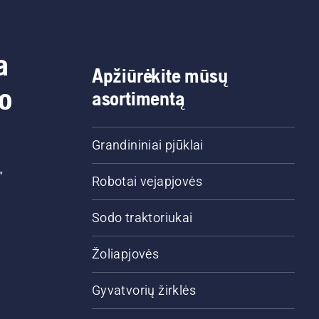
a
Apžiūrėkite mūsų
do
asortimentą
Grandininiai pjūklai
“
Robotai vejapjovės
Sodo traktoriukai
Žoliapjovės
Gyvatvorių žirklės