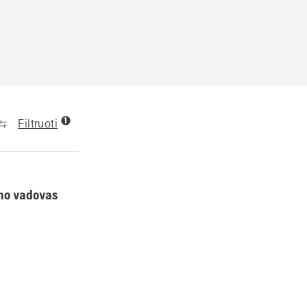
1
Filtruoti
dimo vadovas