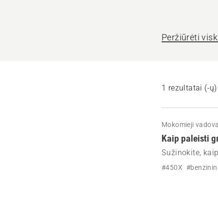
Peržiūrėti vis
1 rezultatai (-ų)
Mokomieji vadova
Kaip paleisti g
Sužinokite, kai
#450X
#benzinin