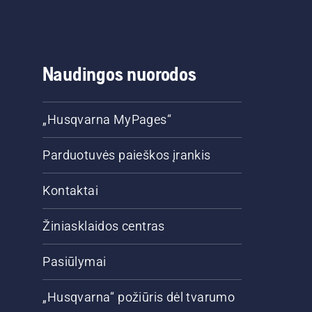
Naudingos nuorodos
„Husqvarna MyPages“
Parduotuvės paieškos įrankis
Kontaktai
Žiniasklaidos centras
Pasiūlymai
„Husqvarna“ požiūris dėl tvarumo