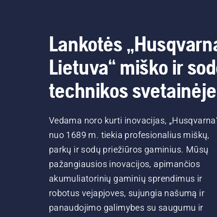
Lankotės „Husqvarn
Lietuva“ miško ir so
technikos svetainėje
Vedama noro kurti inovacijas, „Husqvarna
nuo 1689 m. tiekia profesionalius miškų,
parkų ir sodų priežiūros gaminius. Mūsų
pažangiausios inovacijos, apimančios
akumuliatorinių gaminių sprendimus ir
robotus vejapjoves, sujungia našumą ir
panaudojimo galimybes su saugumu ir