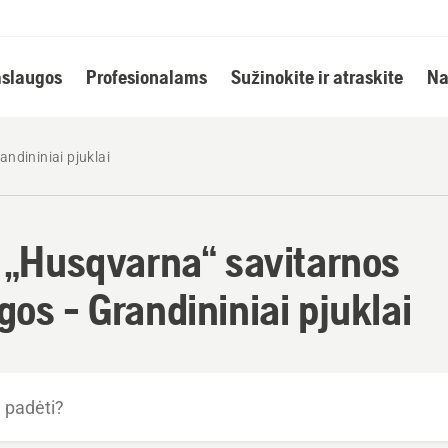
slaugos
Profesionalams
Sužinokite ir atraskite
Na
andininiai pjuklai
i „Husqvarna“ savitarnos
os - Grandininiai pjuklai