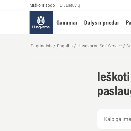
Miško ir sodo
–
LT, Lietuvių
Gaminiai
Dalys ir priedai
Pa
Pagrindinis
Pagalba
Husqvarna Self-Service
Gr
Ieškot
paslaug
Kaip
galime
padėti?