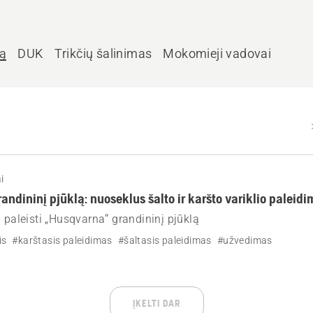
ką
DUK
Trikčių šalinimas
Mokomieji vadovai
i
randininį pjūklą: nuoseklus šalto ir karšto variklio palei
p paleisti „Husqvarna“ grandininį pjūklą
is
#karštasis paleidimas
#šaltasis paleidimas
#užvedimas
ĮKELTI DAR