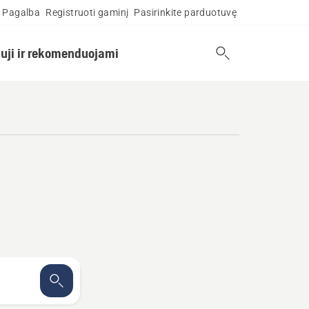
Pagalba
Registruoti gaminį
Pasirinkite parduotuvę
uji ir rekomenduojami