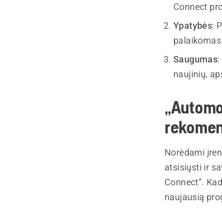
Connect prog
Ypatybės
: 
palaikomas 
Saugumas
:
naujinių, a
„Automo
rekomen
Norėdami įreng
atsisiųsti ir
Connect“. Kad
naujausią pro