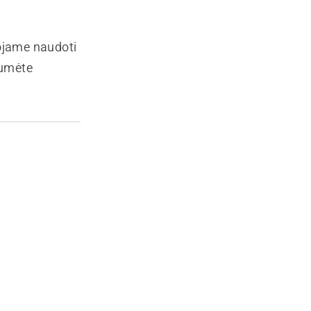
ojame naudoti
tumėte