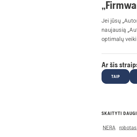
„Firmwar
Jei jūsų „Aut
naujausią „Au
optimalų veik
Ar šis strai
TAIP
SKAITYTI DAUGI
NERA
robotas