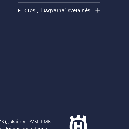
Kitos „Husqvarna“ svetainės
MK), įskaitant PVM. RMK
artotojams neparduoda,