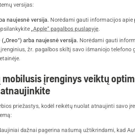
temų versijas:
ba naujesnė versija.
Norėdami gauti informacijos apie
apsilankykite
„Apple“ pagalbos puslapyje
.
0 („Oreo“) arba naujesnė versija.
Norėdami gauti inform
įrenginius, žr. pagalbos skiltį savo išmaniojo telefono
etainėje.
 mobilusis įrenginys veiktų optima
 atnaujinkite
rbios priežastys, kodėl reikėtų nuolat atnaujinti savo įr
temą:
Naujiniai dažnai pagerina našumą užtikrindami, kad 