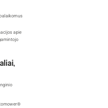
 palaikomus
acijos apie
 gamintojo
liai,
enginio
Automower®