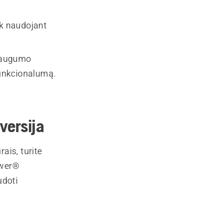
ik naudojant
 saugumo
funkcionalumą.
versija
ais, turite
ower®
udoti