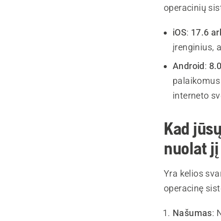
operacinių sis
iOS
:
17.6 ar
įrenginius, 
Android
:
8.
palaikomus 
interneto sv
Kad jūsų
nuolat jį
Yra kelios sva
operacinę sis
Našumas
: 