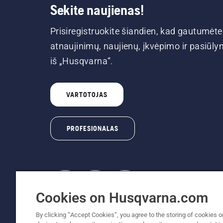
Sekite naujienas!
Prisiregistruokite šiandien, kad gautumėte
atnaujinimų, naujienų, įkvėpimo ir pasiūl
iš „Husqvarna“.
VARTOTOJAS
PROFESIONALAS
Cookies on Husqvarna.com
© „Husqvarna AB“ (leid). Visos teisės prikl
By clicking “Accept Cookies”, you agree to the storing of cookies o
yra kaina, už kurią gamintojas rekomenduoja p