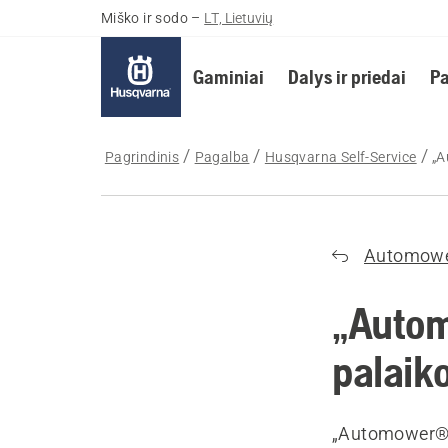
Miško ir sodo
–
LT, Lietuvių
Gaminiai
Dalys ir priedai
Pa
Pagrindinis
Pagalba
Husqvarna Self-Service
„A
Automow
„Autom
palaiko
„Automower® C