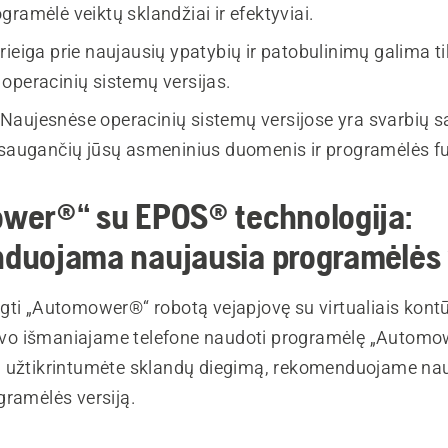
ramėlė veiktų sklandžiai ir efektyviai.
Prieiga prie naujausių ypatybių ir patobulinimų galima t
operacinių sistemų versijas.
 Naujesnėse operacinių sistemų versijose yra svarbių
psaugančių jūsų asmeninius duomenis ir programėlės 
wer®“ su EPOS® technologija:
duojama naujausia programėlės 
ti „Automower®“ robotą vejapjovę su virtualiais kontūr
 savo išmaniajame telefone naudoti programėlę „Autom
 užtikrintumėte sklandų diegimą, rekomenduojame na
gramėlės versiją.