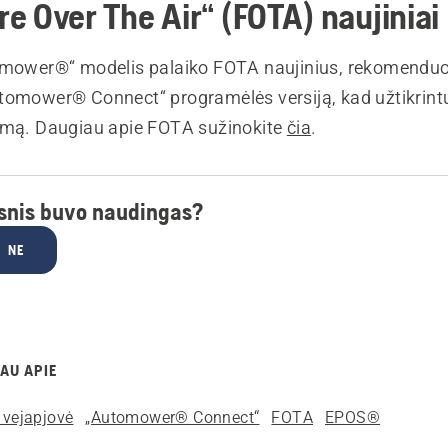
e Over The Air“ (FOTA) naujiniai
omower®“ modelis palaiko FOTA naujinius, rekomendu
tomower® Connect“ programėlės versiją, kad užtikrin
imą. Daugiau apie FOTA sužinokite
čia
.
psnis buvo naudingas?
NE
AU APIE
 vejapjovė
„Automower® Connect“
FOTA
EPOS®