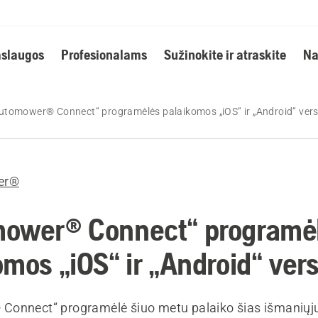
slaugos
Profesionalams
Sužinokite ir atraskite
Na
utomower® Connect“ programėlės palaikomos „iOS“ ir „Android“ vers
er®
ower® Connect“ programė
mos „iOS“ ir „Android“ vers
onnect“ programėlė šiuo metu palaiko šias išmaniųjų