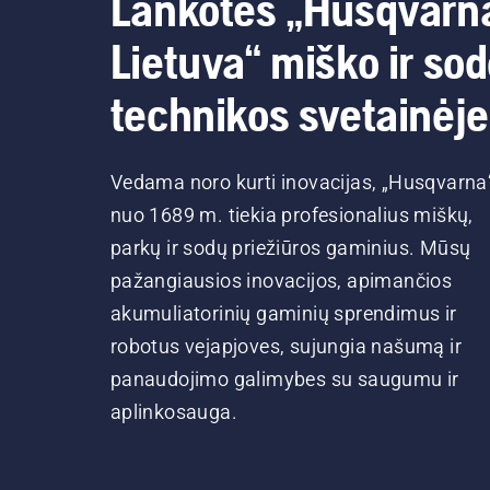
Lankotės „Husqvarn
Lietuva“ miško ir so
technikos svetainėje
Vedama noro kurti inovacijas, „Husqvarna
nuo 1689 m. tiekia profesionalius miškų,
parkų ir sodų priežiūros gaminius. Mūsų
pažangiausios inovacijos, apimančios
akumuliatorinių gaminių sprendimus ir
robotus vejapjoves, sujungia našumą ir
panaudojimo galimybes su saugumu ir
aplinkosauga.