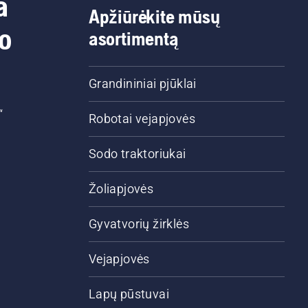
a
Apžiūrėkite mūsų
do
asortimentą
Grandininiai pjūklai
“
Robotai vejapjovės
Sodo traktoriukai
Žoliapjovės
Gyvatvorių žirklės
Vejapjovės
Lapų pūstuvai