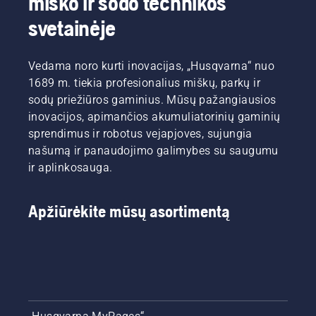
miško ir sodo technikos
svetainėje
Vedama noro kurti inovacijas, „Husqvarna“ nuo
1689 m. tiekia profesionalius miškų, parkų ir
sodų priežiūros gaminius. Mūsų pažangiausios
inovacijos, apimančios akumuliatorinių gaminių
sprendimus ir robotus vejapjoves, sujungia
našumą ir panaudojimo galimybes su saugumu
ir aplinkosauga.
Apžiūrėkite mūsų asortimentą