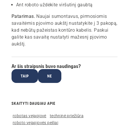
Ant roboto uždėkite viršutinį gaubtą
Patarimas.
Naujai sumontavus, pirmosiomis
savaitėmis pjovimo aukštį nustatykite į 3 pakopą,
kad nebūtų pažeistas kontūro kabelis. Paskui
galite kas savaitę nustatyti mažesnį pjovimo
aukštį.
Ar šis straipsnis buvo naudingas?
TAIP
NE
SKAITYTI DAUGIAU APIE
robotas vejapjovė
techninė priežiūra
roboto vejapjovės peiliai