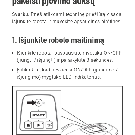
pakeisti pjovimo aukštį
Svarbu.
Prieš atlikdami techninę priežiūrą visada
išjunkite robotą ir mūvėkite apsaugines pirštines.
1. Išjunkite roboto maitinimą
Išjunkite robotą: paspauskite mygtuką ON/OFF
(įjungti / išjungti) ir palaikykite 3 sekundes.
Įsitikinkite, kad nešviečia ON/OFF (įjungimo /
išjungimo) mygtuko LED indikatorius.