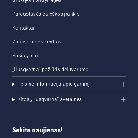
„Husqvarna MyPages“
Parduotuvės paieškos įrankis
Kontaktai
Žiniasklaidos centras
Pasiūlymai
„Husqvarna“ požiūris dėl tvarumo
Teisinė informacija apie gaminį
Kitos „Husqvarna“ svetainės
Sekite naujienas!