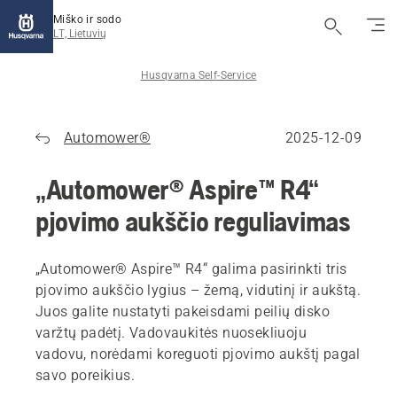
Miško ir sodo
LT, Lietuvių
Husqvarna Self-Service
Automower®
2025-12-09
„Automower® Aspire™ R4“
pjovimo aukščio reguliavimas
„Automower® Aspire™ R4“ galima pasirinkti tris
pjovimo aukščio lygius – žemą, vidutinį ir aukštą.
Juos galite nustatyti pakeisdami peilių disko
varžtų padėtį. Vadovaukitės nuosekliuoju
vadovu, norėdami koreguoti pjovimo aukštį pagal
savo poreikius.