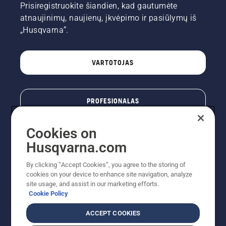
Prisiregistruokite šiandien, kad gautumėte
atnaujinimų, naujienų, įkvėpimo ir pasiūlymų iš
„Husqvarna“.
VARTOTOJAS
PROFESIONALAS
Cookies on
Husqvarna.com
By clicking “Accept Cookies”, you agree to the storing of
cookies on your device to enhance site navigation, analyze
site usage, and assist in our marketing efforts.
Cookie Policy
© „Husqvarna AB“ (leid). Visos teisės priklauso autoriui.
ACCEPT COOKIES
Nurodoma rekomenduojama mažmeninė kaina (RMK),