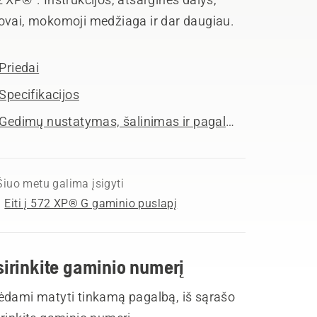
ovai, mokomoji medžiaga ir dar daugiau.
Priedai
Specifikacijos
Gedimų nustatymas, šalinimas ir pagalba
Šiuo metu galima įsigyti
Eiti į 572 XP® G gaminio puslapį
sirinkite gaminio numerį
ėdami matyti tinkamą pagalbą, iš sąrašo