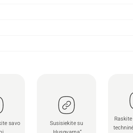
Raskite
kite savo
Susisiekite su
techninė
nį
„Husqvarna“