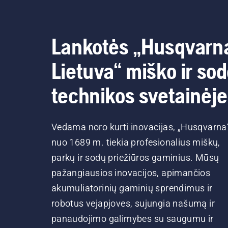
Lankotės „Husqvarn
Lietuva“ miško ir so
technikos svetainėje
Vedama noro kurti inovacijas, „Husqvarna
nuo 1689 m. tiekia profesionalius miškų,
parkų ir sodų priežiūros gaminius. Mūsų
pažangiausios inovacijos, apimančios
akumuliatorinių gaminių sprendimus ir
robotus vejapjoves, sujungia našumą ir
panaudojimo galimybes su saugumu ir