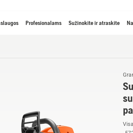
slaugos
Profesionalams
Sužinokite ir atraskite
Na
Gran
Su
su
pa
Visa
„572