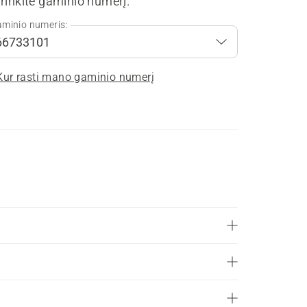
rinkite gaminio numerį.
minio numeris:
Kur rasti mano gaminio numerį