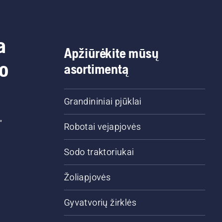
a
Apžiūrėkite mūsų
do
asortimentą
Grandininiai pjūklai
“
Robotai vejapjovės
Sodo traktoriukai
Žoliapjovės
Gyvatvorių žirklės