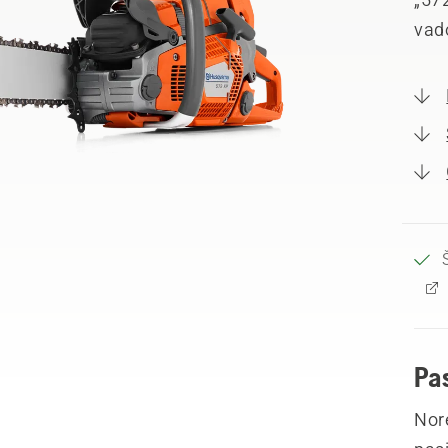
vad
Pa
Nor