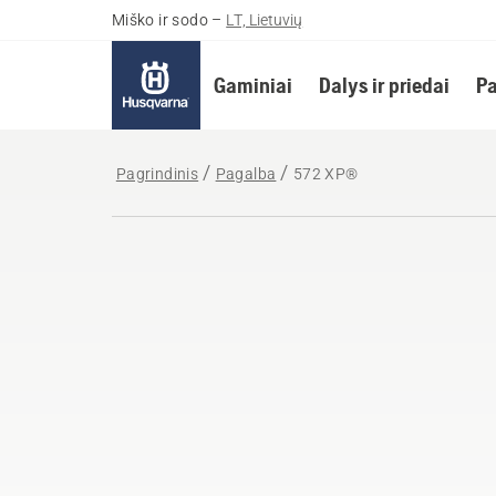
Miško ir sodo
–
LT, Lietuvių
Gaminiai
Dalys ir priedai
Pa
Pagrindinis
Pagalba
572 XP®