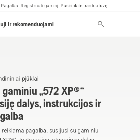
Pagalba
Registruoti gaminį
Pasirinkite parduotuvę
uji ir rekomenduojami
dininiai pjūklai
 gaminiu „572 XP®“
siję dalys, instrukcijos ir
galba
 reikiama pagalba, susijusi su gaminiu
 XP®“. Instrukcijos, atsarginės dalys,