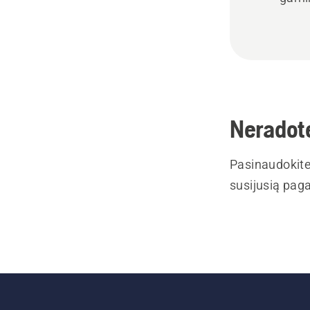
Neradote
Pasinaudokite
susijusią paga