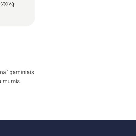
tstovą
rna“ gaminiais
su mumis.