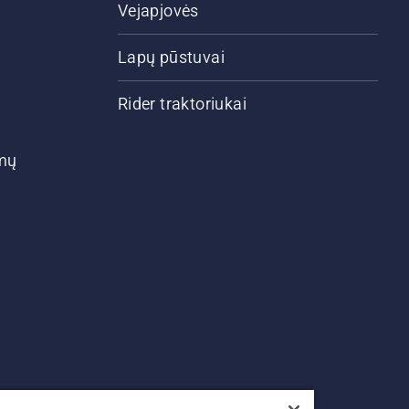
Vejapjovės
Lapų pūstuvai
Rider traktoriukai
ymų