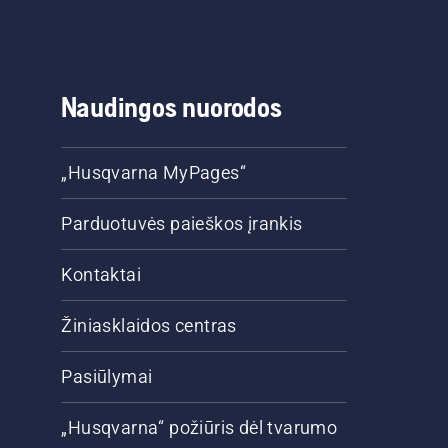
Naudingos nuorodos
„Husqvarna MyPages“
Parduotuvės paieškos įrankis
Kontaktai
Žiniasklaidos centras
Pasiūlymai
„Husqvarna“ požiūris dėl tvarumo