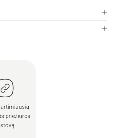
 artimiausią
s priežiūros
tstovą