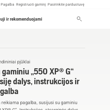
Pagalba
Registruoti gaminį
Pasirinkite parduotuvę
uji ir rekomenduojami
dininiai pjūklai
 gaminiu „550 XP® G“
siję dalys, instrukcijos ir
galba
 reikiama pagalba, susijusi su gaminiu
 XP® G“. Instrukcijos, atsarginės dalys,