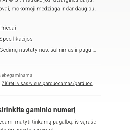
ovai, mokomoji medžiaga ir dar daugiau.
Priedai
Specifikacijos
Gedimų nustatymas, šalinimas ir pagalba
Nebegaminama
Žiūrėti visas/visus parduodamas/parduodamus Benzininiai grandininiai pjūklai
sirinkite gaminio numerį
ėdami matyti tinkamą pagalbą, iš sąrašo