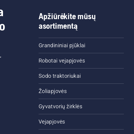
a
Apžiūrėkite mūsų
do
asortimentą
Grandininiai pjūklai
“
Robotai vejapjovės
Sodo traktoriukai
Žoliapjovės
Gyvatvorių žirklės
Vejapjovės