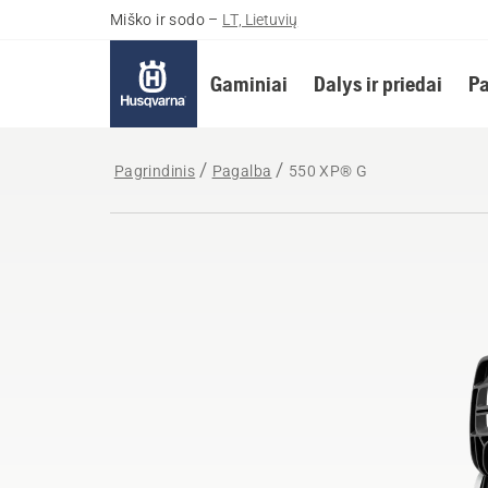
Miško ir sodo
–
LT, Lietuvių
Gaminiai
Dalys ir priedai
Pa
Pagrindinis
Pagalba
550 XP® G