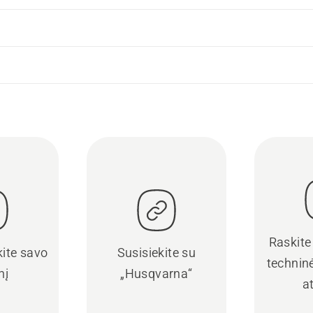
Raskite
kite savo
Susisiekite su
techninė
nį
„Husqvarna“
a