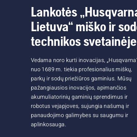
Lankotės „Husqvarn
Lietuva“ miško ir so
technikos svetainėje
Vedama noro kurti inovacijas, „Husqvarna
nuo 1689 m. tiekia profesionalius miškų,
parkų ir sodų priežiūros gaminius. Mūsų
pažangiausios inovacijos, apimančios
akumuliatorinių gaminių sprendimus ir
robotus vejapjoves, sujungia našumą ir
panaudojimo galimybes su saugumu ir
aplinkosauga.