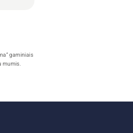
rna“ gaminiais
su mumis.