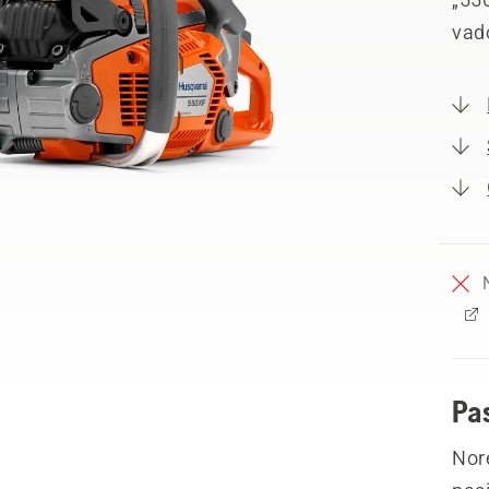
vad
Pa
Nor