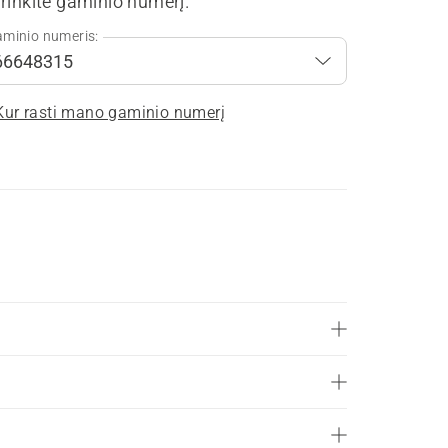
rinkite gaminio numerį.
minio numeris:
Kur rasti mano gaminio numerį