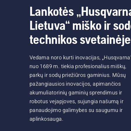
Lankotės „Husqvarn
Lietuva“ miško ir so
technikos svetainėje
Vedama noro kurti inovacijas, „Husqvarna
nuo 1689 m. tiekia profesionalius miškų,
parkų ir sodų priežiūros gaminius. Mūsų
pažangiausios inovacijos, apimančios
akumuliatorinių gaminių sprendimus ir
robotus vejapjoves, sujungia našumą ir
panaudojimo galimybes su saugumu ir
aplinkosauga.