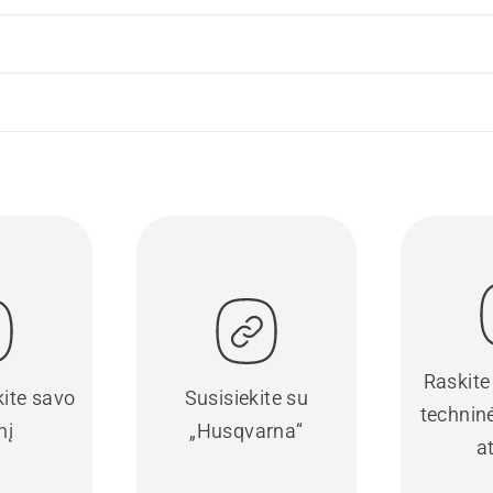
Raskite
kite savo
Susisiekite su
techninė
nį
„Husqvarna“
a