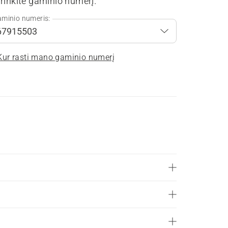
rinkite gaminio numerį.
minio numeris:
Kur rasti mano gaminio numerį