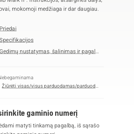
ovai, mokomoji medžiaga ir dar daugiau.
Priedai
Specifikacijos
Gedimų nustatymas, šalinimas ir pagalba
Nebegaminama
Žiūrėti visas/visus parduodamas/parduodamus Lapų pūstuvai
sirinkite gaminio numerį
ėdami matyti tinkamą pagalbą, iš sąrašo