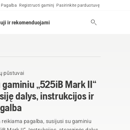
Pagalba
Registruoti gaminį
Pasirinkite parduotuvę
uji ir rekomenduojami
ų pūstuvai
 gaminiu „525iB Mark II“
siję dalys, instrukcijos ir
galba
 reikiama pagalba, susijusi su gaminiu
iB Mark II“. Instrukcijos, atsarginės dalys,