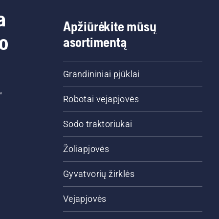
a
Apžiūrėkite mūsų
do
asortimentą
Grandininiai pjūklai
“
Robotai vejapjovės
Sodo traktoriukai
Žoliapjovės
Gyvatvorių žirklės
Vejapjovės