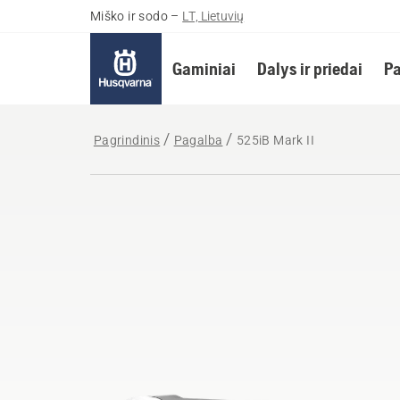
Miško ir sodo
–
LT, Lietuvių
Gaminiai
Dalys ir priedai
Pa
Pagrindinis
Pagalba
525iB Mark II