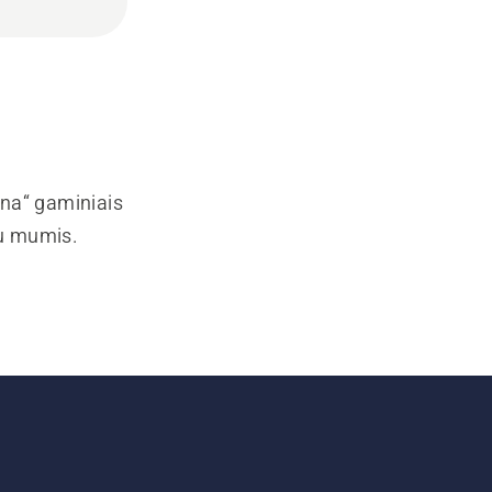
rna“ gaminiais
su mumis.