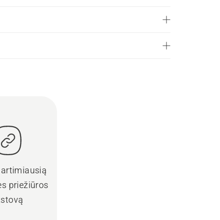
 artimiausią
s priežiūros
tstovą