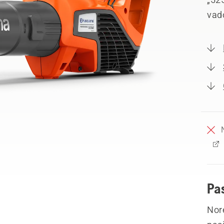
vad
Pa
Nor