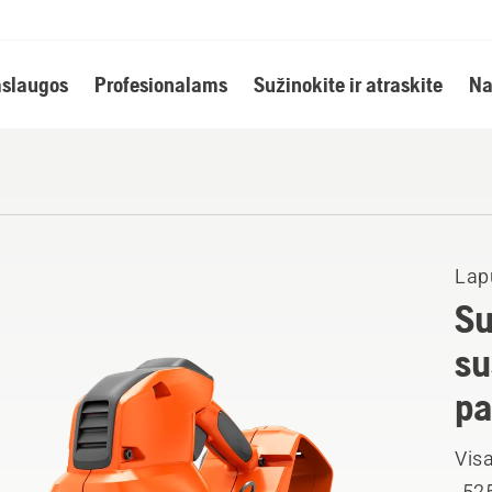
slaugos
Profesionalams
Sužinokite ir atraskite
Na
Lap
Su
su
pa
Visa
„525