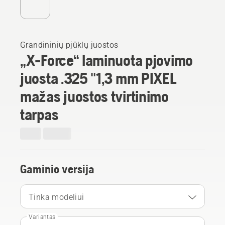
Grandininių pjūklų juostos
„X-Force“ laminuota pjovimo
juosta .325 "1,3 mm PIXEL
mažas juostos tvirtinimo
tarpas
Gaminio versija
Tinka modeliui
Variantas