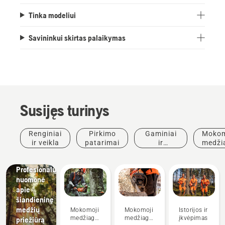
Tinka modeliui
Savininkui skirtas palaikymas
Susijęs turinys
Istorijos ir
įkvėpimas
Renginiai
Pirkimo
Gaminiai
Mokom
Husqvarna
ir veikla
patarimai
ir
medži
Tree
inovacijos
ir
Talks:
vado
Profesionalų
nuomonė
apie
šiandieninę
Gaminiai
medžių
Mokomoji
Mokomoji
Istorijos ir
ir
medžiaga
medžiaga
įkvėpimas
priežiūrą
inovacijos