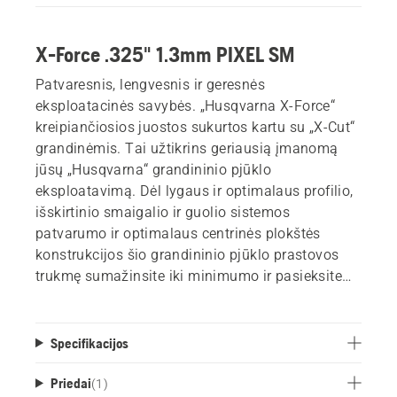
X-Force .325" 1.3mm PIXEL SM
Patvaresnis, lengvesnis ir geresnės
eksploatacinės savybės. „Husqvarna X-Force“
kreipiančiosios juostos sukurtos kartu su „X-Cut“
grandinėmis. Tai užtikrins geriausią įmanomą
jūsų „Husqvarna“ grandininio pjūklo
eksploatavimą. Dėl lygaus ir optimalaus profilio,
išskirtinio smaigalio ir guolio sistemos
patvarumo ir optimalaus centrinės plokštės
konstrukcijos šio grandininio pjūklo prastovos
trukmę sumažinsite iki minimumo ir pasieksite
maksimalių rezultatų.
Specifikacijos
Priedai
(
1
)