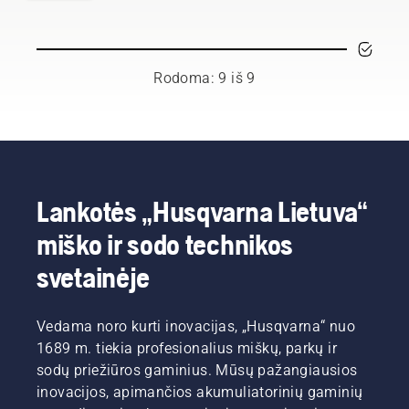
tinkamiausia
tarnaus
mūsų
jei
dalis
ilgiau.
naudotojai.
vadovausitės
„Husqvarna“
Vadovaukitės
keliomis
grandininiam
šiame
paprastomis
pjūklui.
Rodoma: 9 iš 9
trumpame
rekomendacijomis,
vaizdo
išvengsite
įraše
pavojų ir
pateiktais
galėsite
nurodymais
susitelkti
ir
į
sužinokite,
laukiančią
Lankotės „Husqvarna Lietuva“
kaip
užduotį.
patikrinti,
miško ir sodo technikos
ar
grandininio
svetainėje
pjūklo
sistemos
kokybė
Vedama noro kurti inovacijas, „Husqvarna“ nuo
yra
1689 m. tiekia profesionalius miškų, parkų ir
tinkama.
sodų priežiūros gaminius. Mūsų pažangiausios
Pirmiausia
patikrinkite
inovacijos, apimančios akumuliatorinių gaminių
alyvos