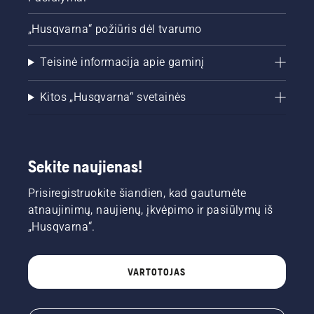
kamieno
užtiškusi
„Husqvarna“ požiūris dėl tvarumo
alyva
nurodys,
Teisinė informacija apie gaminį
kad
tepimo
sistema
Kitos „Husqvarna“ svetainės
veikia
tinkamai.
Sekite naujienas!
Prisiregistruokite šiandien, kad gautumėte
atnaujinimų, naujienų, įkvėpimo ir pasiūlymų iš
„Husqvarna“.
VARTOTOJAS