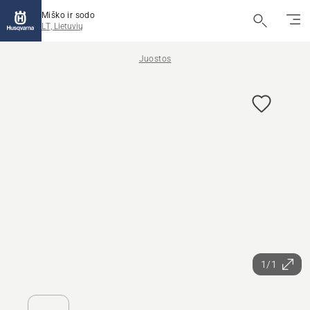
Miško ir sodo
LT, Lietuvių
Juostos
1/1