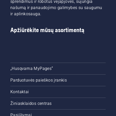
sprendimus ir robotus vejapjoves, sujungia
lygį.
našumą ir panaudojimo galimybes su saugumu
Užveskite
ir aplinkosauga.
grandininį
pjūklą ir
įsitikinkite,
Apžiūrėkite mūsų asortimentą
kad
grandinės
stabdys
išjungtas.
Padidinkite
grandininio
pjūklo
variklio
„Husqvarna MyPages“
apsukas
būdami
Parduotuvės paieškos įrankis
kelių
centimetrų
Kontaktai
atstumu
nuo
medžio
Žiniasklaidos centras
kamieno.
Ant
Pasiūlymai