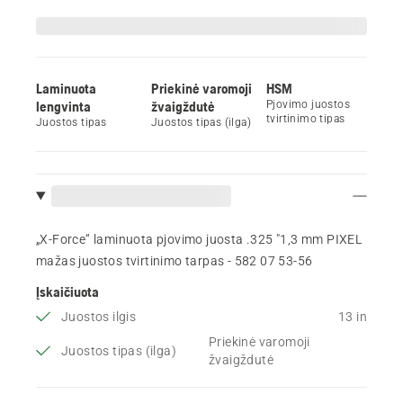
Laminuota
Priekinė varomoji
HSM
lengvinta
žvaigždutė
Pjovimo juostos
tvirtinimo tipas
Juostos tipas
Juostos tipas (ilga)
„X-Force“ laminuota pjovimo juosta .325 "1,3 mm PIXEL
mažas juostos tvirtinimo tarpas - 582 07 53‑56
Įskaičiuota
Juostos ilgis
13 in
Priekinė varomoji
Juostos tipas (ilga)
žvaigždutė