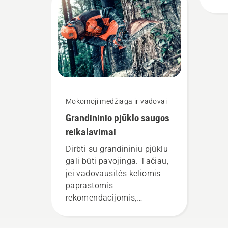
šal
tin
kom
mūs
Mokomoji medžiaga ir vadovai
Grandininio pjūklo saugos
reikalavimai
Dirbti su grandininiu pjūklu
gali būti pavojinga. Tačiau,
jei vadovausitės keliomis
paprastomis
rekomendacijomis,
išvengsite pavojų ir galėsite
susitelkti į laukiančią