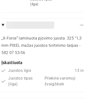
(ilga)
„X-Force“ laminuota pjovimo juosta .325 "1,3
mm PIXEL mažas juostos tvirtinimo tarpas -
582 07 53‑56
Įskaičiuota
Juostos ilgis
13 in
Juostos tipas
Priekinė varomoji
(ilga)
žvaigždutė