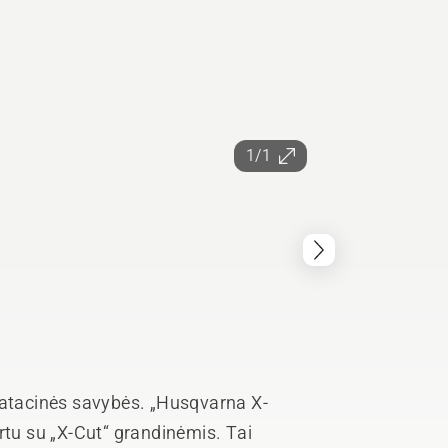
1/1
oatacinės savybės. „Husqvarna X-
rtu su „X-Cut“ grandinėmis. Tai