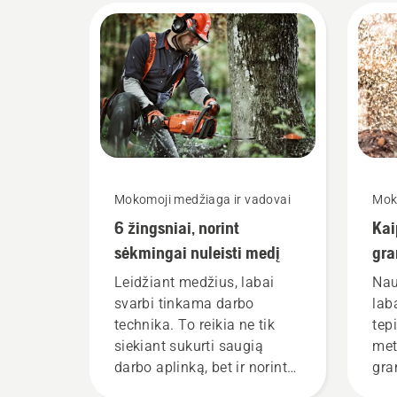
Mokomoji medžiaga ir vadovai
Mok
6 žingsniai, norint
Kai
sėkmingai nuleisti medį
gra
gra
Leidžiant medžius, labai
Nau
svarbi tinkama darbo
lab
technika. To reikia ne tik
tep
siekiant sukurti saugią
met
darbo aplinką, bet ir norint
gra
dirbti efektyviau.
Dėl