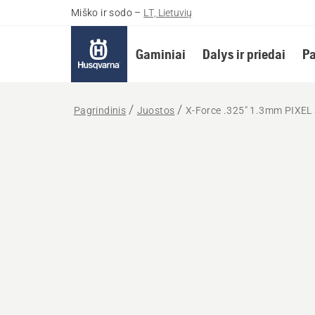
Miško ir sodo
–
LT, Lietuvių
Gaminiai
Dalys ir priedai
Pa
Pagrindinis
Juostos
X-Force .325" 1.3mm PIXEL