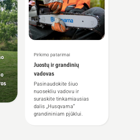
Pirkimo patarimai
mo
Juostų ir grandinių
vadovas
mo
ros
Pasinaudokite šiuo
nuosekliu vadovu ir
suraskite tinkamiausias
dalis „Husqvarna“
grandininiam pjūklui.