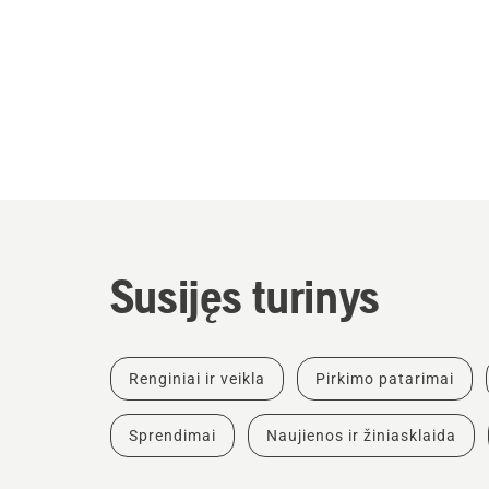
Susijęs turinys
Renginiai ir veikla
Pirkimo patarimai
Sprendimai
Naujienos ir žiniasklaida