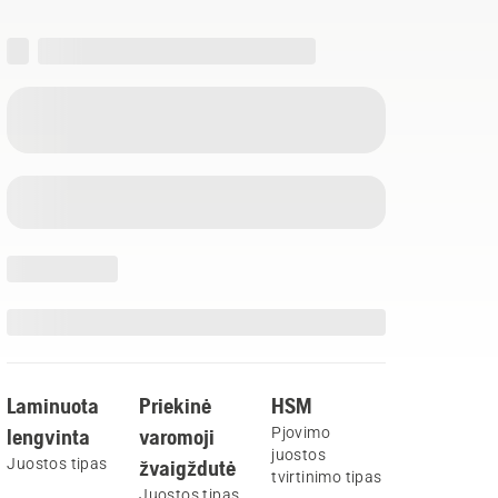
Laminuota
Priekinė
HSM
lengvinta
varomoji
Pjovimo
juostos
Juostos tipas
žvaigždutė
tvirtinimo tipas
Juostos tipas