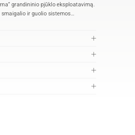
rna“ grandininio pjūklo eksploatavimą.
io smaigalio ir guolio sistemos
 konstrukcijos šio grandininio pjūklo
o ir pasieksite maksimalių rezultatų.