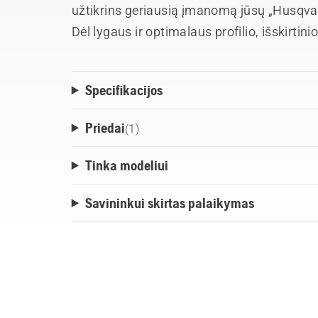
užtikrins geriausią įmanomą jūsų „Husqva
Dėl lygaus ir optimalaus profilio, išskirtin
patvarumo ir optimalaus centrinės plokštės
prastovos trukmę sumažinsite iki minimum
Specifikacijos
Priedai
(
1
)
Tinka modeliui
Savininkui skirtas palaikymas