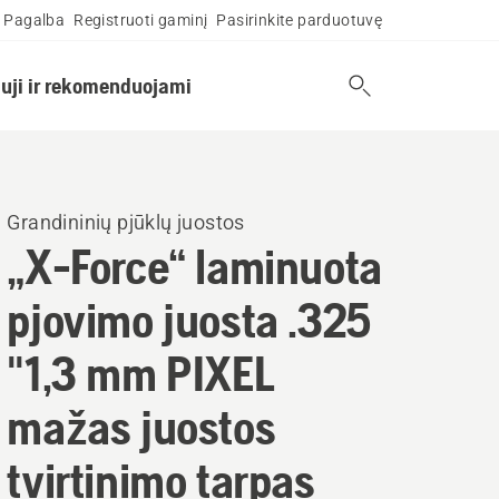
Pagalba
Registruoti gaminį
Pasirinkite parduotuvę
uji ir rekomenduojami
Grandininių pjūklų juostos
„X-Force“ laminuota
pjovimo juosta .325
"1,3 mm PIXEL
mažas juostos
tvirtinimo tarpas