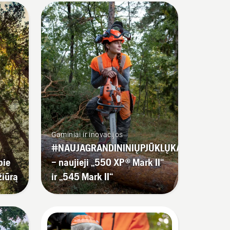
Gaminiai ir inovacijos
#NAUJAGRANDININIŲPJŪKLŲKARTA
pie
– naujieji „550 XP® Mark II“
žiūrą
ir „545 Mark II“