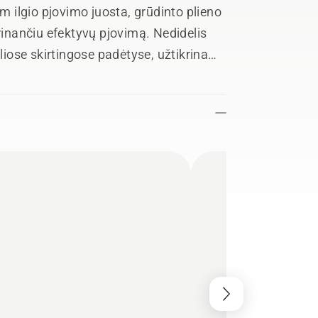
cm ilgio pjovimo juosta, grūdinto plieno
krinančiu efektyvų pjovimą. Nedidelis
eliose skirtingose padėtyse, užtikrina
 ir starteris suprojektuoti taip, kad
s pastangomis.