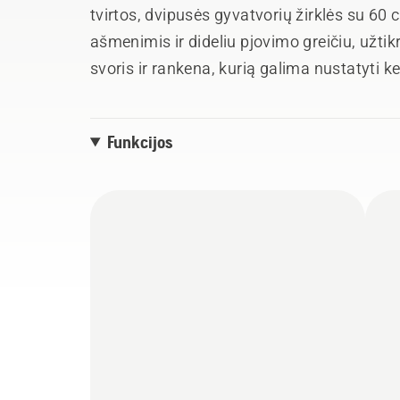
tvirtos, dvipusės gyvatvorių žirklės su 60 
ašmenimis ir dideliu pjovimo greičiu, užti
svoris ir rankena, kurią galima nustatyti k
gerą ergonomiką ir patogų valdymą. Variklis
įrenginį būtų galima paleisti minimaliomi
Funkcijos