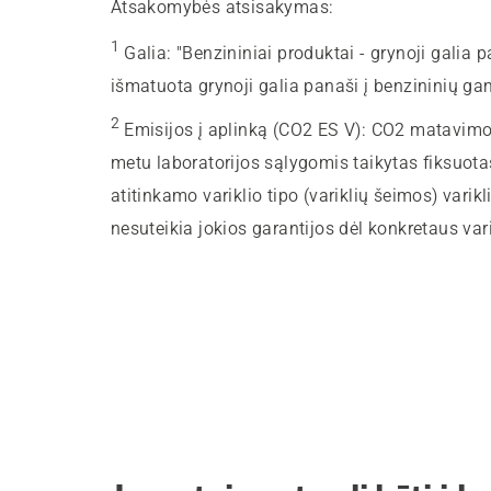
Atsakomybės atsisakymas:
1
Galia
:
"Benzininiai produktai - grynoji galia 
išmatuota grynoji galia panaši į benzininių ga
2
Emisijos į aplinką (CO2 ES V)
:
CO2 matavimo r
metu laboratorijos sąlygomis taikytas fiksuot
atitinkamo variklio tipo (variklių šeimos) varikli
nesuteikia jokios garantijos dėl konkretaus va