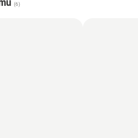
omu
(
6
)