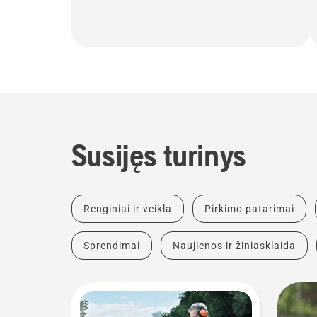
Susijęs turinys
Renginiai ir veikla
Pirkimo patarimai
Sprendimai
Naujienos ir žiniasklaida