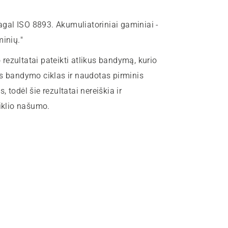
pagal ISO 8893. Akumuliatoriniai gaminiai -
minių."
ezultatai pateikti atlikus bandymą, kurio
as bandymo ciklas ir naudotas pirminis
s, todėl šie rezultatai nereiškia ir
riklio našumo.