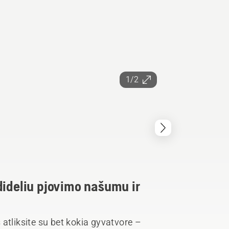
1/2
dideliu pjovimo našumu ir
liksite su bet kokia gyvatvore –