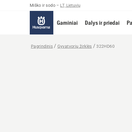
Miško ir sodo
–
LT, Lietuvių
Gaminiai
Dalys ir priedai
Pa
Pagrindinis
Gyvatvorių žirklės
322HD60