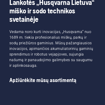
Lankotės „Husqvarna Lietuva“
šių
vieną
nuovargis
akumuliatorin
miško ir sodo technikos
rūpesčių
akumuliatorinės
naudojant
įrankių
gerokai
žoliapjovės
gaminį,
skyriaus
svetainėje
sumažėja.
mygtuką,
kad
gaminių
kad
galėtumėte
vadybininkas.
įjungtumėte
ilgiau
Vedama noro kurti inovacijas, „Husqvarna“ nuo
ir
dirbti be
1689 m. tiekia profesionalius miškų, parkų ir
išjungtumėte
pertraukų.
taupymo
sodų priežiūros gaminius. Mūsų pažangiausios
režimą.
inovacijos, apimančios akumuliatorinių gaminių
sprendimus ir robotus vejapjoves, sujungia
našumą ir panaudojimo galimybes su saugumu
ir aplinkosauga.
Apžiūrėkite mūsų asortimentą