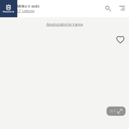
Miško ir sodo
LT, Lietuvių
Akumuliatorinė įranga
1/1