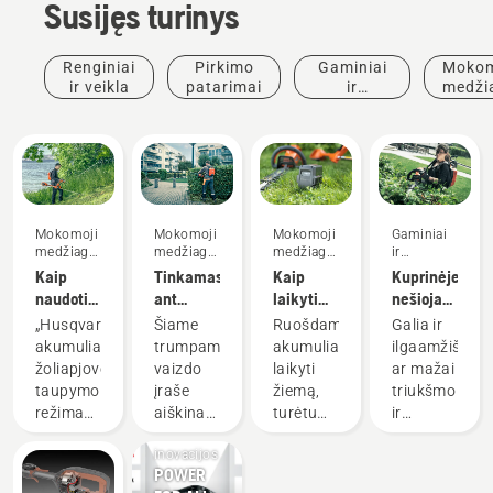
Susijęs turinys
Renginiai
Pirkimo
Gaminiai
Mokom
ir veikla
patarimai
ir
medži
inovacijos
ir
vado
Mokomoji
Mokomoji
Mokomoji
Gaminiai
medžiaga
medžiaga
medžiaga
ir
ir vadovai
ir vadovai
ir vadovai
inovacijos
Kaip
Tinkamas
Kaip
Kuprinėje
naudoti
ant
laikyti
nešiojamas
akumuliatorinės
nugaros
„Husqvarna“
akumuliatoriu
„Husqvarna“
Šiame
Ruošdami
Galia ir
žoliapjovės
nešiojamo
akumuliatorių
Nešiojamų
akumuliatorinės
trumpame
akumuliatorius
ilgaamžiškum
energijos
akumuliatoriaus
žiemą
akumuliatoriu
žoliapjovės
vaizdo
laikyti
ar mažai
taupymo
nustatymas
maitinamų
taupymo
įraše
žiemą,
triukšmo
režimą
ir
įrankių
Gaminiai
režimas
aiškinama,
turėtumėte
ir
įdėjimas
revoliucija
ir
yra
kaip
apsvarstyti
tvarumas?
inovacijos
skirtas
nustatyti
keletą
Pritaikius
POWER
sumažinti
ir
dalykų,
mūsų