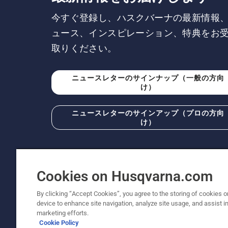
今すぐ登録し、ハスクバーナの最新情報
ュース、インスピレーション、特典をお
取りください。
ニュースレターのサインナップ（一般の方向
け）
ニュースレターのサインアップ（プロの方向
け）
Cookies on Husqvarna.com
By clicking “Accept Cookies”, you agree to the storing of cookies o
© Husqvarna AB (publ). All rig
device to enhance site navigation, analyze site usage, and assist in
ります。改良のため、仕様や価格などの内容に
marketing efforts.
Cookie Policy
クッキー
利用規約
プライバシーポリシー
会社概要