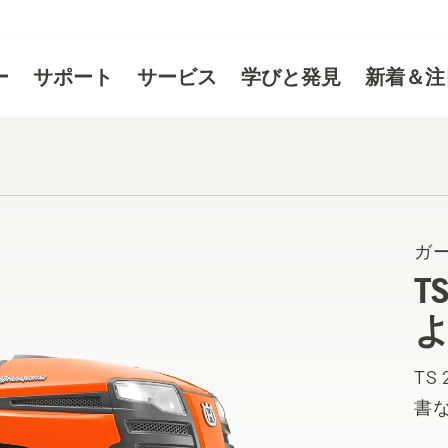
ー
サポート
サービス
学びと発見
新着＆注
ガ
T
TS
書