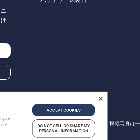
、ニ
受け
ACCEPT COOKIES
n your
hts reserved. 表示価格は、メーカー希望小売価格 (税込) です。
 our
DO NOT SELL OR SHARE MY
変更されることがあります。
PERSONAL INFORMATION
違反と疑われる行為の報告