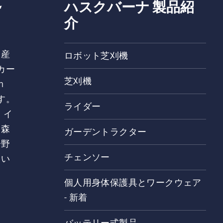
ハスクバーナ 製品紹
介
、産
ロボット芝刈機
カー
芝刈機
h
す。
ライダー
、イ
、森
ガーデントラクター
分野
チェンソー
てい
個人用身体保護具とワークウェア
- 新着
バッテリー式製品