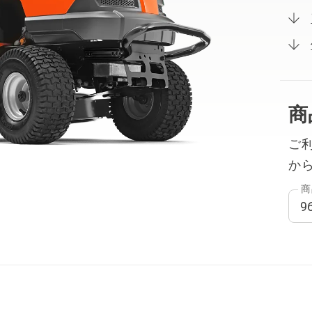
商
ご
か
商