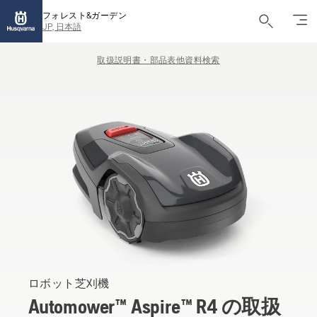
フォレスト&ガーデン
JP, 日本語
取扱説明書・部品表他資料検索
ロボット芝刈機
Automower™ Aspire™ R4 の取扱