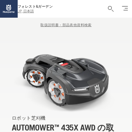
フォレスト&ガーデン
JP, 日本語
取扱説明書・部品表他資料検索
ロボット芝刈機
AUTOMOWER™ 435X AWD の取