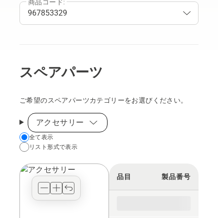
商品コード:
スペアパーツ
ご希望のスペアパーツカテゴリーをお選びください。
アクセサリー
Choose
全て表示
リスト形式で表示
your
preferred
view
品目
製品番号
type
for
the