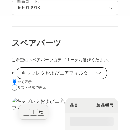
商品コード:
スペアパーツ
ご希望のスペアパーツカテゴリーをお選びください。
キャブレタおよびエアフィルター
Choose
全て表示
リスト形式で表示
your
preferred
view
品目
製品番号
type
for
the