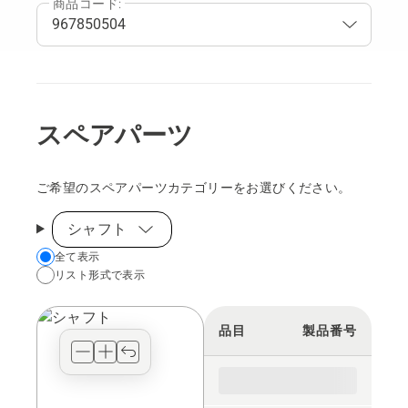
商品コード:
スペアパーツ
ご希望のスペアパーツカテゴリーをお選びください。
シャフト
Choose
全て表示
リスト形式で表示
your
preferred
view
品目
製品番号
type
for
the