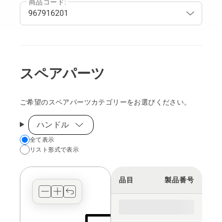
商品コード:
スペアパーツ
ご希望のスペアパーツカテゴリーをお選びください。
ハンドル
Choose
全て表示
リスト形式で表示
your
preferred
view
品目
製品番号
type
for
the