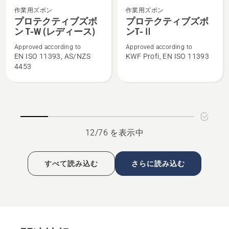
プ
プ
見
を
作業用ズボン
作業用ズボン
ロ
ロ
プロテクティブズボ
プロテクティブズボ
る、
見
ン T-W (レディース)
ンT-Ⅱ
テ
テ
る、
ク
ク
Approved according to
Approved according to
テ
テ
EN ISO 11393, AS/NZS
KWF Profi, EN ISO 11393
4453
ィ
ィ
ブ
ブ
ズ
ズ
ボ
ボ
ン
ン
T-
T-
12/76 を表示中
W
Ⅱ
(レ
の
すべて読み込む
さらに読み込む
デ
詳
ィ
細
ー
を
ス)
見
の
る、
詳