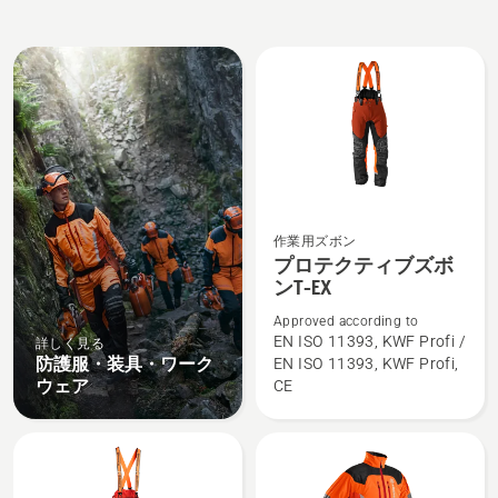
All
products
作業用ズボン
プ
プロテクティブズボ
ロ
ンT-EX
テ
Approved according to
ク
EN ISO 11393, KWF Profi /
詳しく見る
テ
防護服・装具・ワーク
EN ISO 11393, KWF Profi,
ィ
ウェア
CE
ブ
ズ
ボ
ン