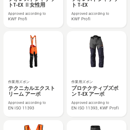
レ
レ
細
細
トT-EX Ⅱ女性用
ト T-EX
ス
ス
を
を
Approved according to
Approved according to
ト
ト
見
見
KWF Profi
KWF Profi
ジ
ジ
る、
る、
ャ
ャ
ケ
ケ
ッ
ッ
ト
ト
T-
T-
EX
EX
Ⅱ
の
テ
プ
女
詳
作業用ズボン
作業用ズボン
ク
ロ
性
細
テクニカルエクスト
プロテクティブズボ
ニ
テ
用
を
リーム アーボ
ン T-EX アーボ
カ
ク
の
見
Approved according to
Approved according to
ル
テ
詳
る、
EN ISO 11393
EN ISO 11393, KWF Profi
エ
ィ
細
ク
ブ
を
ス
ズ
見