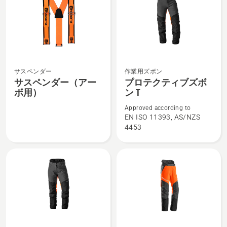
ト
ボ
る、
リ
ン
ー
T-
ム
EX
ア
ア
ー
ー
サ
プ
サスペンダー
作業用ズボン
ボ
ボ
ス
ロ
サスペンダー（アー
プロテクティブズボ
の
の
ボ用）
ン T
ペ
テ
詳
詳
ン
ク
Approved according to
細
細
ダ
テ
EN ISO 11393, AS/NZS
を
を
4453
ー
ィ
見
見
（ア
ブ
る、
る、
ー
ズ
ボ
ボ
用）
ン
の
T
詳
の
細
詳
を
細