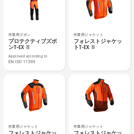
T-
EX
の
詳
プ
フ
細
作業用ズボン
作業用ジャケット
ロ
ォ
を
プロテクティブズボ
フォレストジャケッ
テ
レ
見
ンT-EX Ⅱ
トT-EX Ⅱ
ク
ス
る、
Approved according to
テ
ト
EN ISO 11393
ィ
ジ
ブ
ャ
ズ
ケ
ボ
ッ
ン
ト
T-
T-
EX
EX
Ⅱ
Ⅱ
フ
フ
の
の
作業用ジャケット
作業用ジャケット
ォ
ォ
詳
詳
フォレストジャケッ
フォレストジャケッ