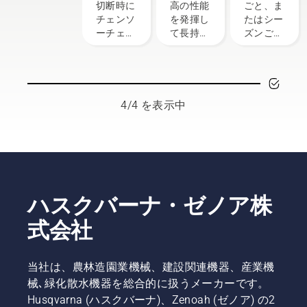
の確認
れ
ル交換
切断時に
高の性能
ごと、ま
方法
方法
チェンソ
を発揮し
たはシー
ーチェン
て長持ち
ズンごと
の過熱を
させるた
にオイル
防止し、
めに、定
を交換し
バーとの
期的に整
ます。粉
摩擦をな
備する必
塵の多い
くすため
要があり
汚れた条
4/4 を表示中
に重要で
ます。こ
件では、
す。これ
ちらのガ
オイルを
により、
イドで
より頻繁
バーとチ
は、自分
に交換す
ェン寿命
自身でで
る必要が
を延長で
きるお手
ありま
きます。
入れにつ
す。オイ
ハスクバーナ・ゼノア株
この短い
いて説明
ルの抜き
式会社
ビデオの
します。
取りには
説明に従
2 つの方
って、チ
法があ
当社は、農林造園業機械、建設関連機器、産業機
ェンソー
り、この
チェンの
ビデオで
械､緑化散水機器を総合的に扱うメーカーです。
潤滑シス
は両方の
Husqvarna (ハスクバーナ)、Zenoah (ゼノア) の2
テムが適
方法が示