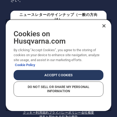
さい。
ニュースレターのサインナップ（一般の方向
け）
Cookies on
ニュースレターのサインアップ（プロの方向
Husqvarna.com
け）
By clicking “Accept Cookies”, you agree to the storing of
cookies on your device to enhance site navigation, analyze
site usage, and assist in our marketing efforts.
Cookie Policy
ACCEPT COOKIES
DO NOT SELL OR SHARE MY PERSONAL
INFORMATION
© Husqvarna AB (publ). All rights reserved. 表示価格
は、メーカー希望小売価格 (税込) です。掲載写真は一部
販売機と異なる場合があります。改良のため、仕様や価
格などの内容に変更されることがあります。
クッキー
利用規約
プライバシーポリシー
会社概要
違反と疑われる行為の報告