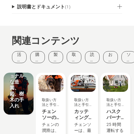
説明書とドキュメント
(
1
)
関連コンテンツ
ソリュー
活
購
製
取
読
お
ソ
ション
動
入
品
扱
み
客
リ
プロフ
と
ガ
と
い
も
様
ュ
ェッシ
イ
イ
イ
方
の
の
ー
ョナル
ベ
ド
ノ
法
と
声
シ
な造
ン
ベ
と
ヒ
ョ
ト
ー
手
ン
ン
園、
シ
引
ト
庭、樹
ョ
き
木の手
取扱い方
取扱い方
取扱い方
ン
法と手引
法と手引
法と手引
入れ
き
き
き
チェン
カッテ
ハスク
ソーの
ィング
バーナ
チェン
装置の
芝刈機
チェンの
チェンソ
25 時間
の潤滑
お手入
のオイ
潤滑は、
ーは、最
運転する