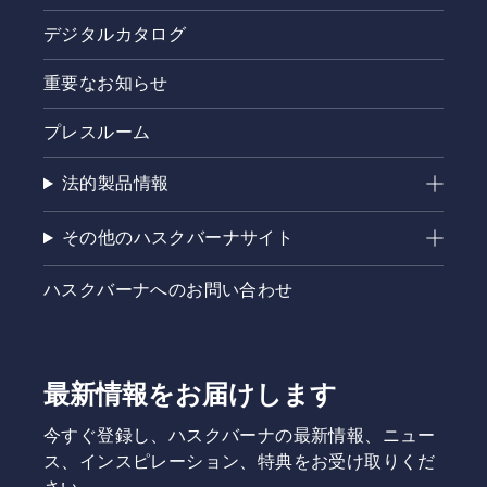
から数セ
デジタルカタログ
ンチ回転
させま
す。オイ
重要なお知らせ
ルが幹に
付くと、
プレスルーム
潤滑シス
テムが作
法的製品情報
動してい
ることを
示しま
その他のハスクバーナサイト
す。
ハスクバーナへのお問い合わせ
最新情報をお届けします
今すぐ登録し、ハスクバーナの最新情報、ニュー
ス、インスピレーション、特典をお受け取りくだ