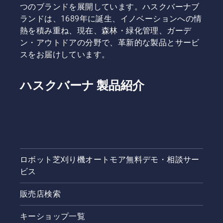
つのブランドを展開しています。ハスクバーナブ
切に機能
されてい
ランドは、1689年に誕生、イノベーションへの情
している
ます。
熱を積み重ね、現在、森林・緑化管理、ガーデ
かを確認
する方法
ン・アウトドアの分野で、革新的な製品とサービ
を学習し
スをお届けしています。
てくださ
い。最初
に油面を
ハスクバーナ 製品紹介
点検しま
す。チェ
ンソーを
始動し、
チェンブ
レーキが
オフにな
ロボット芝刈り機オートモア無料デモ・相談サー
っている
ことを確
ビス
認しま
す。チェ
販売店検索
ンソーの
エンジン
キーショップ一覧
を木の幹