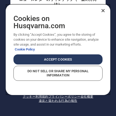
け）
Cookies on
ニュースレターのサインアップ（プロの方向
Husqvarna.com
け）
By clicking “Accept Cookies”, you agree to the storing of
cookies on your device to enhance site navigation, analyze
site usage, and assist in our marketing efforts.
Cookie Policy
ACCEPT COOKIES
DO NOT SELL OR SHARE MY PERSONAL
INFORMATION
© Husqvarna AB (publ). All rights reserved. 表示価格
は、メーカー希望小売価格 (税込) です。掲載写真は一部
販売機と異なる場合があります。改良のため、仕様や価
格などの内容に変更されることがあります。
クッキー
利用規約
プライバシーポリシー
会社概要
違反と疑われる行為の報告