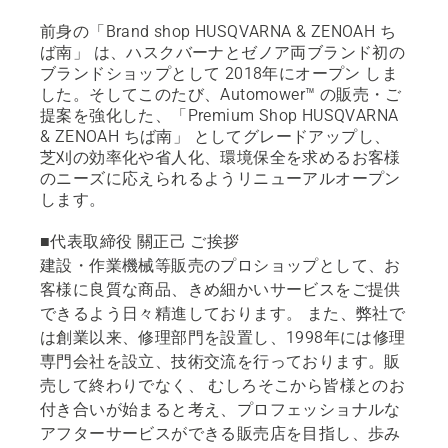
前身の「Brand shop HUSQVARNA & ZENOAH ち
ば南」 は、ハスクバーナとゼノア両ブランド初の
ブランドショップとして 2018年にオープン しま
した。そしてこのたび、Automower™ の販売・ご
提案を強化した、「Premium Shop HUSQVARNA
& ZENOAH ちば南」 としてグレードアップし、
芝刈の効率化や省人化、環境保全を求めるお客様
のニーズに応えられるようリニューアルオープン
します。
■代表取締役 關正己 ご挨拶
建設・作業機械等販売のプロショップとして、お
客様に良質な商品、きめ細かいサービスをご提供
できるよう日々精進しております。 また、弊社で
は創業以来、修理部門を設置し、1998年には修理
専門会社を設立、技術交流を行っております。販
売して終わりでなく、 むしろそこから皆様とのお
付き合いが始まると考え、プロフェッショナルな
アフターサービスができる販売店を目指し、歩み