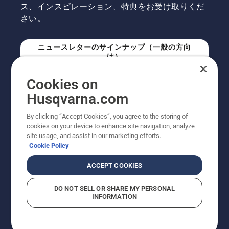
ス、インスピレーション、特典をお受け取りくだ
さい。
ニュースレターのサインナップ（一般の方向
け）
Cookies on
ニュースレターのサインアップ（プロの方向
Husqvarna.com
け）
By clicking “Accept Cookies”, you agree to the storing of
cookies on your device to enhance site navigation, analyze
site usage, and assist in our marketing efforts.
Cookie Policy
ACCEPT COOKIES
DO NOT SELL OR SHARE MY PERSONAL
INFORMATION
© Husqvarna AB (publ). All rights reserved. 表示価格
は、メーカー希望小売価格 (税込) です。掲載写真は一部
販売機と異なる場合があります。改良のため、仕様や価