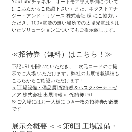
YouTubeチャネル：オートモア導入事例について
は
こちら
からご確認下さい）また、ネクストエナ
ジー・アンド・リソース 株式会社 様 にご協力い
ただき、100V電源の無い場所での太陽光電源を用
いたソリューションについてもご提示致します。
≪招待券（無料）はこちら！≫
下記URLを開いていただき、二次元コードのご提
示でご入場 いただけます。弊社の出展情報詳細も
こちらからご確認いただけます！
＜[工場設備・備品展] 招待券＆ハスクバーナ・ゼ
ノア 株式会社 出展情報＞e招待券URL
※ ご入場にはお一人様につき一枚の招待券が必要
です。
展示会概要 ＜＜第6回 工場設備・