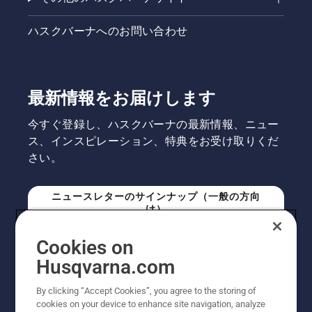
るご相談
を受け付
けるサー
ハスクバーナへのお問い合わせ
ビスで
す。予約
申し込み
後、登録
最新情報をお届けします
販売店よ
りご連絡
今すぐ登録し、ハスクバーナの最新情報、ニュー
をさせて
ス、インスピレーション、特典をお受け取りくだ
いただき
ます。
さい。
ニュースレターのサインナップ（一般の方向
け）
Cookies on
ニュースレターのサインアップ（プロの方向
Husqvarna.com
け）
By clicking “Accept Cookies”, you agree to the storing of
cookies on your device to enhance site navigation, analyze