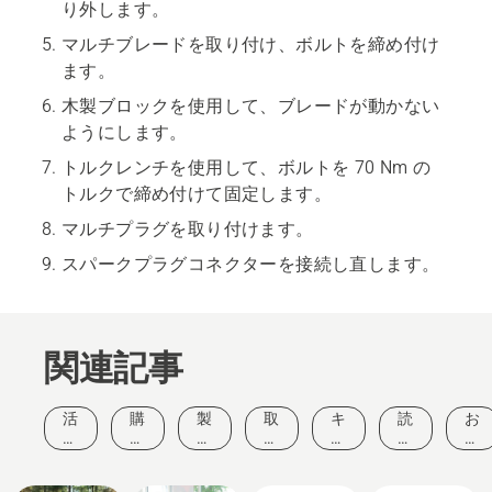
り外します。
マルチブレードを取り付け、ボルトを締め付け
ます。
木製ブロックを使用して、ブレードが動かない
ようにします。
トルクレンチを使用して、ボルトを 70 Nm の
トルクで締め付けて固定します。
マルチプラグを取り付けます。
スパークプラグコネクターを接続し直します。
関連記事
活
購
製
取
キ
読
お
動
入
品
扱
ャ
み
客
と
ガ
と
い
ン
も
様
イ
イ
ソリュー
イ
方
ペ
の
の