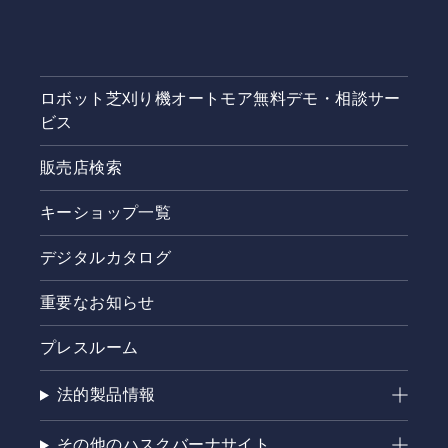
スムーズ
です。ま
た、お住
まいの地
域ごとに
ロボット芝刈り機オートモア無料デモ・相談サー
オートモ
ビス
アの無料
相談サー
販売店検索
ビスを受
け付けて
おりま
キーショップ一覧
す。無料
相談サー
デジタルカタログ
ビスと
は、購入
重要なお知らせ
前のお客
様向け
プレスルーム
に、機種
選定のお
手伝いと
法的製品情報
導入・設
置に関す
その他のハスクバーナサイト