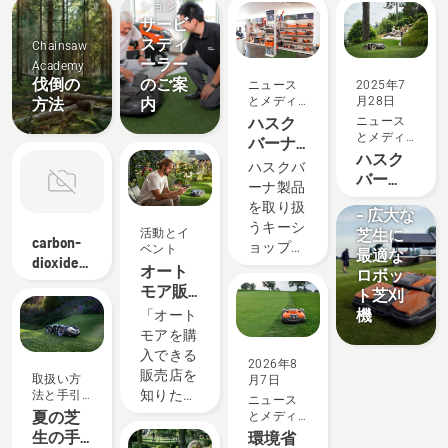
ベ
ド
ノ
法
ー
と
声
ション
ン
サービ
ベ
と
ン
ヒ
ト
ー
手
ン
スディ
Chainsaw
シ
引
ト
ーラー
Academy
ョ
き
伐倒の
のご案
ニュース
2025年7
ン
とメディ
月28日
方法
内
ア
ハスク
ニュース
とメディ
製品とイ
バーナ
ア
ハスク
ノベーシ
キーシ
ハスクバ
バー
ョン
ョップ
ーナ製品
CEORA™
ナ・オ
一覧
を取り扱
– 広大な
ートモ
うキーシ
活動とイ
芝生に
ア認定
carbon-
ョップで
ベント
最適な
代理店
dioxide-
は、豊富
オート
ロボッ
募集中
subsidy
なライン
モア販
ト芝刈
ナップと
売店・
機
「オート
専門知識
稼働場
モアを購
をもと
所リス
入できる
2026年8
に、お客
ト
販売店を
取扱い方
月7日
様にぴっ
知りた
法と手引
ニュース
たりの商
き
い」「オ
夏の芝
とメディ
品選びと
ア
ートモア
生の手
環境省
サポート