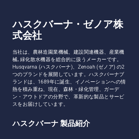
コツとし
特長があ
覧にしま
て、健康
ります。
したので
で青々と
用途やご
ご覧くだ
した芝生
ハスクバーナ・ゼノア株
希望に合
さい。
を保つう
わせて、
休業日や
式会社
えで、こ
お近くの
稼働機種
の季節に
ショップ
の詳細な
最も重要
をぜひチ
どは、お
なヒント
当社は、農林造園業機械、建設関連機器、産業機
ェックし
気軽にお
をご覧く
械､緑化散水機器を総合的に扱うメーカーです。
てみてく
電話でお
ださい。
ださい。
Husqvarna (ハスクバーナ)、Zenoah (ゼノア) の2
問い合わ
つのブランドを展開しています。ハスクバーナブ
せくださ
い。その
ランドは、1689年に誕生、イノベーションへの情
際は、
熱を積み重ね、現在、森林・緑化管理、ガーデ
「オート
ン・アウトドアの分野で、革新的な製品とサービ
モア販売
スをお届けしています。
店・稼働
場所リス
トを見
ハスクバーナ 製品紹介
た」とお
伝えいた
だけると