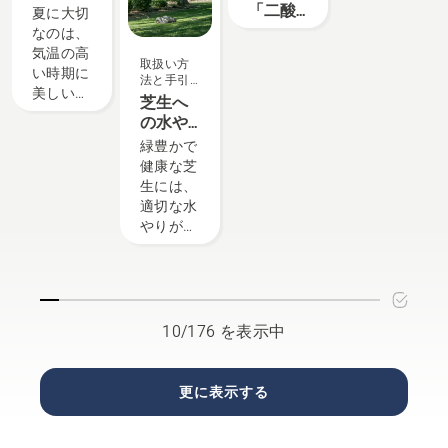
が実際に
入れ方
「二酸
夏に大切
をご提供
動いてい
法 - 6つ
化炭素
なのは、
していま
るところ
のヒン
排出抑
気温の高
す。 商
取扱い方
を見てみ
ト
制対策
い時期に
品の品揃
法と手引
たい」
事業費
美しい庭
き
えが充実
芝生へ
「導入で
等補助
を維持す
した
の水や
きるか相
金」の
ることで
「Premium
り
緑豊かで
談した
対象に
す。ここ
Shop」、
健康な芝
い」とい
ーハス
では、気
地域のニ
生には、
うお客様
クバー
温が高く
ーズに合
適切な水
のご要望
ナ・ゼ
なる季節
わせた提
やりが欠
にお応え
ノアの
でも芝生
案が魅力
かせませ
します。
ロボッ
を美しく
の
ん。ここ
当社が認
ト芝刈
生育させ
「Brand
では、芝
定するオ
機6機種
続けるこ
Shop」、
生に適切
ートモア
が本年
とのでき
ロボット
な水分を
の販売店
度も採
10/176 を表示中
る、簡単
芝刈機に
与えるヒ
と、オー
択決定
な手入れ
特化した
ントをご
トモアが
のコツを
「AUTOMOWER™
紹介しま
実際に使
更に表示する
ご紹介し
Shop」
す。
われてい
ます。ま
など、そ
る現場の
ず第一の
れぞれに
情報を一