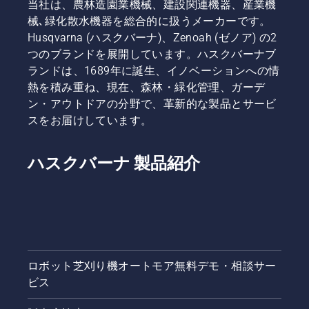
当社は、農林造園業機械、建設関連機器、産業機
ェックし
モア販売
械､緑化散水機器を総合的に扱うメーカーです。
てみてく
店・稼働
ださい。
場所リス
Husqvarna (ハスクバーナ)、Zenoah (ゼノア) の2
トを見
つのブランドを展開しています。ハスクバーナブ
た」とお
ランドは、1689年に誕生、イノベーションへの情
伝えいた
熱を積み重ね、現在、森林・緑化管理、ガーデ
だけると
ン・アウトドアの分野で、革新的な製品とサービ
スムーズ
です。ま
スをお届けしています。
た、お住
まいの地
域ごとに
ハスクバーナ 製品紹介
オートモ
アの無料
相談サー
ビスを受
け付けて
おりま
す。無料
ロボット芝刈り機オートモア無料デモ・相談サー
相談サー
ビス
ビスと
は、購入