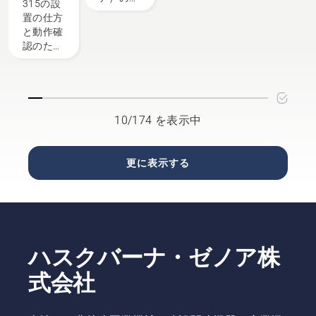
作確認
315の設
ーハス
扱説明書
地域のニ
の販売店
ガイド
置の仕方
クバー
がダウン
ーズに合
と、オー
と動作確
ナ・ゼ
ロードで
わせた提
トモアが
認のため
ノアの
きます。
案が魅力
実際に使
の説明書
ロボッ
の
われてい
です。
ト芝刈
「Brand
る現場の
機6機種
Shop」、
情報を一
が本年
ロボット
覧にしま
度も採
10/174 を表示中
芝刈機に
したので
択決定
特化した
ご覧くだ
「AUTOMOWER™
さい。
更に表示する
Shop」
休業日や
など、そ
稼働機種
れぞれに
の詳細な
特長があ
どは、お
ります。
気軽にお
用途やご
電話でお
ハスクバーナ・ゼノア株
希望に合
問い合わ
わせて、
せくださ
式会社
お近くの
い。その
ショップ
際は、
をぜひチ
「オート