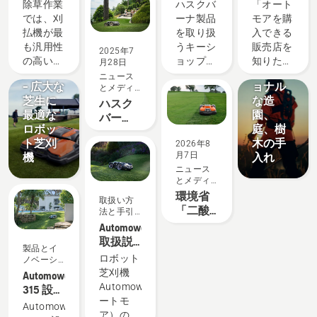
限に活
キーシ
売店・
除草作業
ハスクバ
「オート
用する
ョップ
稼働場
では、刈
ーナ製品
モアを購
方法
一覧
所リス
製品とイ
ソリュー
払機が最
を取り扱
入できる
ト
ノベーシ
ション
も汎用性
うキーシ
販売店を
2025年7
プロフ
ョン
の高いツ
ョップで
知りた
月28日
CEORA™
ェッシ
ールで
は、豊富
い」「オ
ニュース
– 広大な
ョナル
とメディ
す。この
なライン
ートモア
芝生に
ア
な造
ハスク
刈払機ユ
ナップと
が実際に
最適な
園、
バー
ーザーガ
専門知識
動いてい
ロボッ
庭、樹
ナ・オ
イドに
をもと
るところ
ト芝刈
木の手
2026年8
ートモ
は、ハス
に、お客
を見てみ
月7日
機
入れ
ア認定
クバーナ
様にぴっ
たい」
ニュース
代理店
刈払機を
たりの商
「導入で
とメディ
募集中
安全かつ
品選びと
きるか相
ア
環境省
取扱い方
効果的に
サポート
談した
「二酸
法と手引
使用する
をご提供
い」とい
き
化炭素
Automower
ためのヒ
していま
うお客様
排出抑
取扱説
ントが記
す。 商
のご要望
製品とイ
制対策
明書
ロボット
載されて
品の品揃
にお応え
ノベーシ
事業費
ョン
芝刈機
います。
えが充実
します。
Automower
等補助
Automower（オ
した
当社が認
315 設
金」の
ートモ
「Premium
定するオ
置・動
Automower
対象に
ア）の取
Shop」、
ートモア