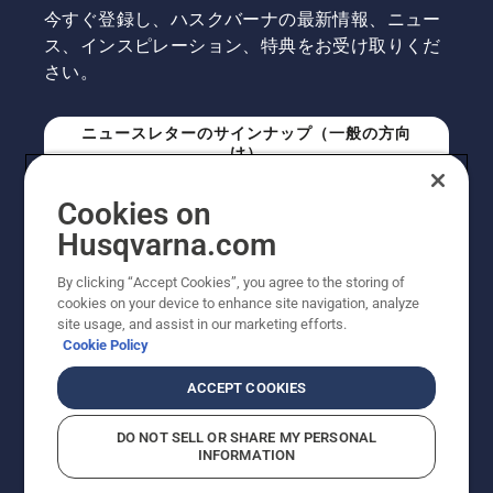
今すぐ登録し、ハスクバーナの最新情報、ニュー
ス、インスピレーション、特典をお受け取りくだ
さい。
ニュースレターのサインナップ（一般の方向
け）
Cookies on
ニュースレターのサインアップ（プロの方向
Husqvarna.com
け）
By clicking “Accept Cookies”, you agree to the storing of
cookies on your device to enhance site navigation, analyze
site usage, and assist in our marketing efforts.
Cookie Policy
ACCEPT COOKIES
DO NOT SELL OR SHARE MY PERSONAL
INFORMATION
© Husqvarna AB (publ). All rights reserved. 表示価格
は、メーカー希望小売価格 (税込) です。掲載写真は一部