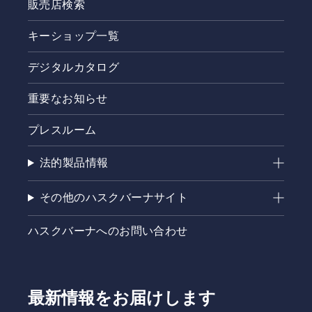
前のお客
販売店検索
様向け
に、機種
キーショップ一覧
選定のお
手伝いと
デジタルカタログ
導入・設
置に関す
重要なお知らせ
るご相談
を受け付
けるサー
プレスルーム
ビスで
す。予約
法的製品情報
申し込み
後、登録
販売店よ
その他のハスクバーナサイト
りご連絡
をさせて
ハスクバーナへのお問い合わせ
いただき
ます。
最新情報をお届けします