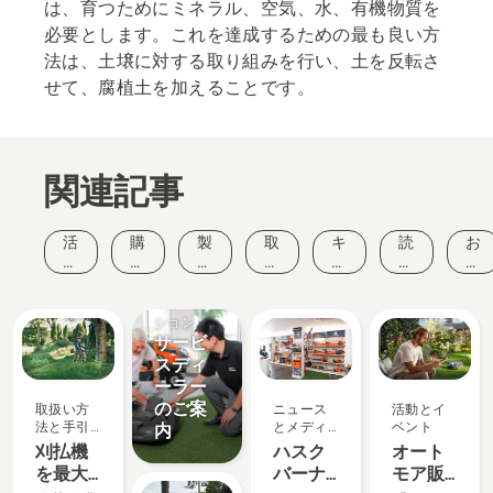
は、育つためにミネラル、空気、水、有機物質を
必要とします。これを達成するための最も良い方
法は、土壌に対する取り組みを行い、土を反転さ
せて、腐植土を加えることです。
関連記事
活
購
製
取
キ
読
お
動
入
品
扱
ャ
み
客
と
ガ
と
い
ン
も
様
イ
イ
ソリュー
イ
方
ペ
の
の
ベ
ド
ノ
法
ー
と
声
ション
ン
サービ
ベ
と
ン
ヒ
ト
ー
手
ン
スディ
シ
引
ト
ーラー
ョ
き
のご案
取扱い方
ニュース
活動とイ
ン
法と手引
とメディ
ベント
内
き
ア
刈払機
ハスク
オート
を最大
バーナ
モア販