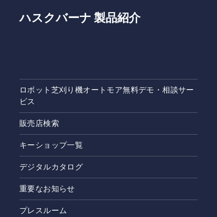
「オート
ハスクバーナ 製品紹介
モア販売
店・稼働
場所リス
トを見
た」とお
伝えいた
だけると
スムーズ
ロボット芝刈り機オートモア無料デモ・相談サー
です。ま
ビス
た、お住
まいの地
販売店検索
域ごとに
オートモ
アの無料
キーショップ一覧
相談サー
ビスを受
デジタルカタログ
け付けて
おりま
重要なお知らせ
す。無料
相談サー
プレスルーム
ビスと