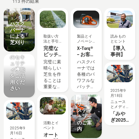
113 件の結果
製品とイ
ノベーシ
ョン
ソリュー
ハスク
ション
バーナ
【重
による
取扱い方
製品とイ
読みもの
要】ロ
法と手引
ノベーシ
とヒント
芝刈り
ボット
き
ョン
完璧な
X-Torq®
【導入
芝刈機
ピッチ
– お客様
事例】
のセキ
を作る
の作業
完璧に素
ハスクバ
ュリテ
効率と
晴らしい
ーナでは
ィ機能
財務、
芝生を作
各種のパ
をご活
そして
ることは
ワフルな
用くだ
環境に
重要な要
バッテリ
さい
2025年9
メリッ
ソリュー
素の一つ
ー製品を
月18日
トをも
ション
です。で
ご用意し
ニュース
たらし
サービ
も、ゲー
ていま
とメディ
ます
スディ
ムやスポ
す。それ
ア
「みや
ーラー
ーツ、園
でもな
ぎ2025
のご案
活動とイ
芸の活動
お、きわ
森林・
ベント
2025年9
内
の間に、
めて過酷
林業・
月16日
オート
芝を生涯
な作業に
環境機