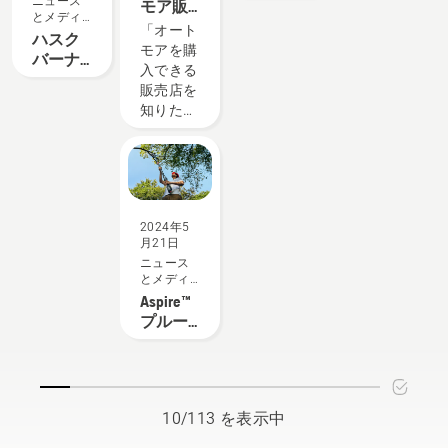
ニュース
モア販
にわたっ
おいては
械展示
とメディ
売店・
「オート
て生き生
エンジン
ア
実演
ハスク
稼働場
モアを購
きと保つ
式機器が
会」に
バーナ
所リス
入できる
にはどう
必要にな
出展 —
新型チ
ト
販売店を
したらい
ることが
「革新
ェンソ
知りた
いのでし
ありま
的チェ
ー4モデ
い」「オ
ょう？そ
す。当社
ンソー
ルを発
ートモア
れは可能
の X-
と世界
売
が実際に
なのでし
Torq® テ
基準の
動いてい
ょうか？
クノロジ
伐木技
るところ
私たち
ーは、必
術で林
2024年5
を見てみ
は、その
要なパワ
業の未
月21日
たい」
答えを得
ーを常に
来を切
ニュース
「導入で
るため
提供する
り拓
とメディ
きるか相
に、この
だけでは
ア
く」を
Aspire™
談した
業界で最
ありませ
テーマ
プルー
い」とい
も優れた
ん。従来
に—
ナ&ポー
うお客様
人物の一
型エンジ
ル キー
のご要望
人に話を
ンと比較
ショッ
にお応え
聞きまし
して、燃
プ限定
します。
た。
料効率の
10/113 を表示中
先行発
当社が認
向上と排
売実