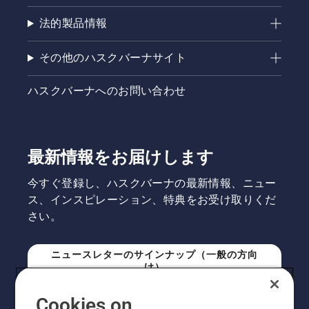
は、購入
前のお客
法的製品情報
様向け
に、機種
その他のハスクバーナサイト
選定のお
手伝いと
導入・設
ハスクバーナへのお問い合わせ
置に関す
るご相談
を受け付
けるサー
最新情報をお届けします
ビスで
す。予約
今すぐ登録し、ハスクバーナの最新情報、ニュー
申し込み
後、登録
ス、インスピレーション、特典をお受け取りくだ
販売店よ
さい。
りご連絡
をさせて
いただき
ニュースレターのサインナップ（一般の方向
ます。
け）
Cookies on
ニュースレターのサインアップ（プロの方向