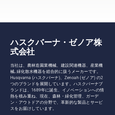
定するオ
出ガス低
施！
ートモア
減の両方
の販売店
を実現し
と、オー
ます。
トモアが
実際に使
われてい
る現場の
ハスクバーナ・ゼノア株
情報を一
覧にしま
式会社
したので
ご覧くだ
さい。
当社は、農林造園業機械、建設関連機器、産業機
休業日や
械､緑化散水機器を総合的に扱うメーカーです。
稼働機種
Husqvarna (ハスクバーナ)、Zenoah (ゼノア) の2
の詳細な
どは、お
つのブランドを展開しています。ハスクバーナブ
気軽にお
ランドは、1689年に誕生、イノベーションへの情
電話でお
熱を積み重ね、現在、森林・緑化管理、ガーデ
問い合わ
ン・アウトドアの分野で、革新的な製品とサービ
せくださ
スをお届けしています。
い。その
際は、