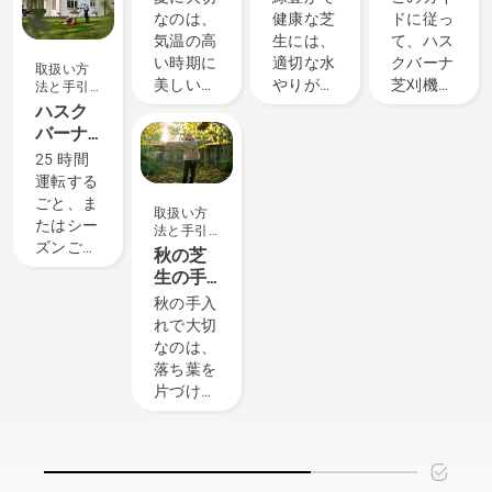
と共に使
法 - 6つ
へのマ
なのは、
健康な芝
ドに従っ
きと保つ
用する
のヒン
ルチキ
気温の高
生には、
て、ハス
にはどう
「Li-ion
ト
ットの
い時期に
適切な水
クバーナ
したらい
取扱い方
大容量背
取り付
美しい庭
やりが欠
芝刈機に
いのでし
法と手引
負い式バ
け方法
き
を維持す
かせませ
マルチキ
ょう？そ
ハスク
ッテリ
ることで
ん。ここ
ットを取
れは可能
バーナ
ー」の正
す。ここ
では、芝
り付けま
なのでし
芝刈機
25 時間
しい設定
では、気
生に適切
す。ブレ
ょうか？
のオイ
運転する
と調整方
温が高く
な水分を
ードは鋭
私たち
ル交換
ごと、ま
法を説明
取扱い方
なる季節
与えるヒ
利なた
は、その
方法
たはシー
していま
法と手引
でも芝生
ントをご
め、グロ
答えを得
ズンごと
す。背負
き
秋の芝
を美しく
紹介しま
ーブをは
るため
にオイル
い式バッ
生の手
生育させ
す。
めるか、
に、この
を交換し
テリーを
入れ方
秋の手入
続けるこ
厚手の布
業界で最
ます。粉
適切に調
法 - 6つ
れで大切
とのでき
でブレー
も優れた
塵の多い
整してよ
のヒン
なのは、
る、簡単
ドを包ん
人物の一
汚れた条
り快適に
ト
落ち葉を
な手入れ
で手を保
人に話を
件では、
フィット
片づけた
のコツを
護するこ
聞きまし
オイルを
させるこ
り、これ
ご紹介し
とを忘れ
た。
より頻繁
とで、使
から訪れ
ます。ま
ないでく
に交換す
用時の疲
る寒冷な
ず第一の
ださい。
る必要が
労が大幅
季節に備
コツとし
ありま
に軽減さ