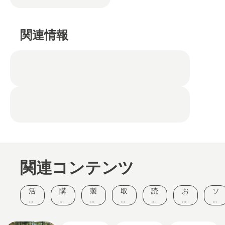
関連情報
関連コンテンツ
活
購
製
取
読
お
ソ
動
入
品
扱
み
客
リ
と
ガ
と
い
も
様
ュ
イ
イ
イ
方
の
の
ー