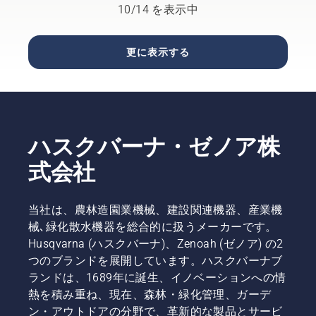
えたりす
て、健康
10/14 を表示中
す。オイ
れるた
るだけで
で青々と
ルの抜き
め、長時
はなく、
した芝生
取りには
間の作業
最高の芝
を保つう
更に表示する
2 つの方
が可能に
生で春を
えで、こ
法があ
なりま
迎えるた
の季節に
り、この
す。
めの下準
最も重要
ビデオで
備をする
なヒント
は両方の
ことで
をご覧く
方法が示
す。ここ
ださい。
されてい
ハスクバーナ・ゼノア株
では、来
ます。
年になっ
式会社
たとき理
想的な芝
生になる
当社は、農林造園業機械、建設関連機器、産業機
ように、
械､緑化散水機器を総合的に扱うメーカーです。
秋に芝生
Husqvarna (ハスクバーナ)、Zenoah (ゼノア) の2
を手入れ
つのブランドを展開しています。ハスクバーナブ
する際の
簡単なコ
ランドは、1689年に誕生、イノベーションへの情
ツを紹介
熱を積み重ね、現在、森林・緑化管理、ガーデ
します。
ン・アウトドアの分野で、革新的な製品とサービ