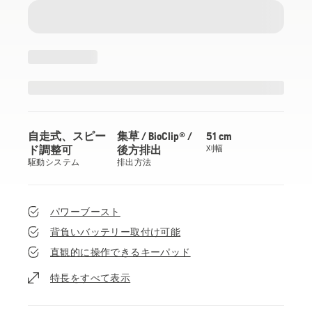
自走式、スピー
集草 / BioClip® /
51 cm
ド調整可
後方排出
刈幅
駆動システム
排出方法
パワーブースト
背負いバッテリー取付け可能
直観的に操作できるキーパッド
特長をすべて表示