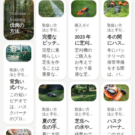
ベ
ド
ノ
法
と
声
シ
ン
ベ
と
ヒ
ョ
ト
ー
手
ン
ン
Chainsaw
シ
引
ト
Academy
ョ
き
伐倒の
取扱い方
購入ガイ
取扱い方
ン
法と手引
ド
法と手引
方法
き
き
完璧な
2023 年
冬の間
ピッチ
に芝刈
にハス
を作る
機を購
クバー
完璧に素
芝刈機の
冬にバッ
入する
ナのバ
晴らしい
ご購入を
テリーの
際に考
ッテリ
芝生を作
お考えで
保管準備
慮する
ーを保
ることは
すか？最
をする際
取扱い方
べき 4
管する
重要な要
適な芝刈
は、バッ
法と手引
つの点
方法
き
素の一つ
機を選択
テリーの
背負い
です。で
する際に
寿命を延
式バッ
も、ゲー
役立つ、
ばすため
テリー
この短い
ムやスポ
考慮する
に、いく
の正し
ビデオで
ーツ、園
べきいく
つかのこ
い設定
は、ハス
取扱い方
取扱い方
取扱い方
芸の活動
つかのポ
とを考慮
と調整
クバーナ
法と手引
法と手引
法と手引
の間に、
イントを
する必要
方法
のプロ向
き
き
き
夏の芝
芝生へ
ハスク
芝を生涯
ご紹介し
がありま
けバッテ
生の手
の水や
バーナ
にわたっ
ます。
す。
リー製品
入れ方
り
芝刈機
夏に大切
緑豊かで
このガイ
て生き生