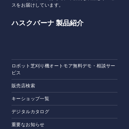
まず第一
スをお届けしています。
のコツと
して、健
康で青々
ハスクバーナ 製品紹介
とした芝
生を保つ
うえで、
この季節
に最も重
要なヒン
トをご覧
くださ
ロボット芝刈り機オートモア無料デモ・相談サー
い。
ビス
販売店検索
キーショップ一覧
デジタルカタログ
重要なお知らせ