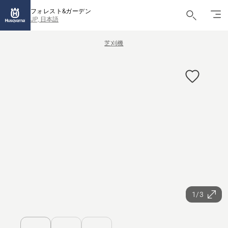
フォレスト&ガーデン
JP, 日本語
芝刈機
1/3