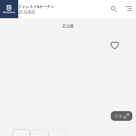
フォレスト&ガーデン
JP, 日本語
芝刈機
1/3