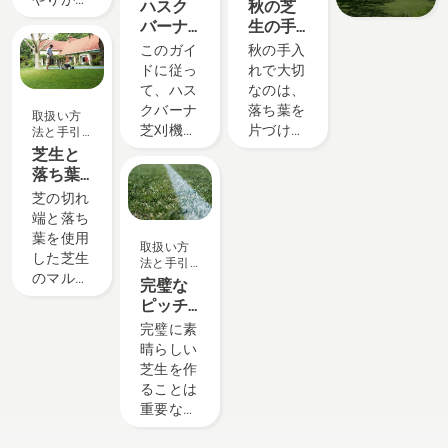
ハスク
秋の芝
より頻繁
ご紹介し
を美しく
かせませ
バーナ
生の手
に交換す
ます。
生育させ
ん。ここ
芝刈機
入れ方
このガイ
秋の手入
る必要が
続けるこ
では、芝
へのマ
法 - 6つ
ドに従っ
れで大切
ありま
とのでき
生に適切
ルチキ
のヒン
て、ハス
なのは、
す。オイ
る、簡単
な水分を
ットの
ト
クバーナ
落ち葉を
ルの抜き
な手入れ
取扱い方
与えるヒ
取り付
芝刈機に
片づけた
取りには
のコツを
法と手引
ントをご
け方法
き
マルチキ
り、これ
2 つの方
ご紹介し
芝生と
紹介しま
ットを取
から訪れ
法があ
ます。ま
落ち葉
す。
り付けま
る寒冷な
り、この
ず第一の
による
芝の切れ
す。ブレ
季節に備
ビデオで
コツとし
マルチ
端と落ち
ードは鋭
えたりす
は両方の
て、健康
ングの
葉を使用
取扱い方
利なた
るだけで
方法が示
で青々と
方法
した芝生
法と手引
め、グロ
はなく、
されてい
した芝生
のマルチ
き
完璧な
ーブをは
最高の芝
ます。
を保つう
ングで、
ピッチ
めるか、
生で春を
えで、こ
時間も費
を作る
完璧に素
厚手の布
迎えるた
の季節に
用も節約
晴らしい
でブレー
めの下準
最も重要
できま
芝生を作
ドを包ん
備をする
なヒント
す。ここ
ることは
で手を保
ことで
をご覧く
では、こ
重要な要
護するこ
す。ここ
ださい。
うしたマ
素の一つ
とを忘れ
では、来
ルチング