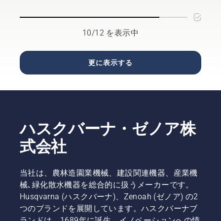
です。で
ないでく
年になっ
を行う際
も、ゲー
ださい。
たとき理
に最も役
ムやスポ
想的な芝
立つヒン
ーツ、園
生になる
10/12 を表示中
トをご紹
芸の活動
ように、
介しま
の間に、
秋に芝生
す。
芝を生涯
を手入れ
更に表示する
にわたっ
する際の
て生き生
簡単なコ
きと保つ
ツを紹介
にはどう
します。
したらい
まず第一
いのでし
のコツと
ハスクバーナ・ゼノア株
ょう？そ
して、健
れは可能
康で青々
式会社
なのでし
とした芝
ょうか？
生を保つ
私たち
うえで、
当社は、農林造園業機械、建設関連機器、産業機
は、その
この季節
械､緑化散水機器を総合的に扱うメーカーです。
答えを得
に最も重
Husqvarna (ハスクバーナ)、Zenoah (ゼノア) の2
るため
要なヒン
つのブランドを展開しています。ハスクバーナブ
に、この
トをご覧
業界で最
くださ
ランドは、1689年に誕生、イノベーションへの情