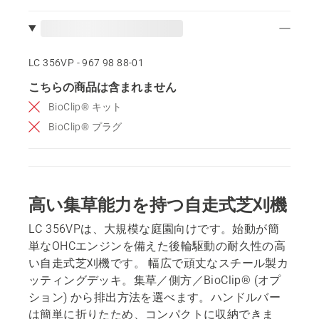
LC 356VP - 967 98 88‑01
こちらの商品は含まれません
BioClip® キット
BioClip® プラグ
高い集草能力を持つ自走式芝刈機
LC 356VPは、大規模な庭園向けです。始動が簡
単なOHCエンジンを備えた後輪駆動の耐久性の高
い自走式芝刈機です。 幅広で頑丈なスチール製カ
ッティングデッキ。集草／側方／BioClip® (オプ
ション) から排出方法を選べます。ハンドルバー
は簡単に折りたため、コンパクトに収納できま