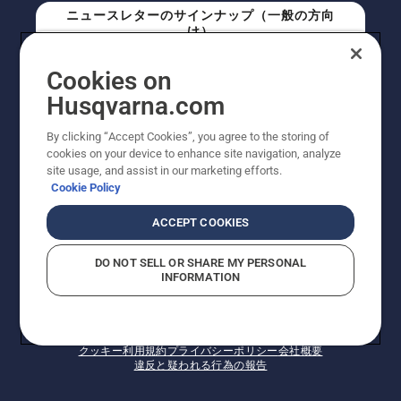
ニュースレターのサインナップ（一般の方向
け）
Cookies on
ニュースレターのサインアップ（プロの方向
Husqvarna.com
け）
By clicking “Accept Cookies”, you agree to the storing of
cookies on your device to enhance site navigation, analyze
site usage, and assist in our marketing efforts.
Cookie Policy
ACCEPT COOKIES
DO NOT SELL OR SHARE MY PERSONAL
INFORMATION
© Husqvarna AB (publ). All rights reserved. 表示価格
は、メーカー希望小売価格 (税込) です。掲載写真は一部
販売機と異なる場合があります。改良のため、仕様や価
格などの内容に変更されることがあります。
クッキー
利用規約
プライバシーポリシー
会社概要
違反と疑われる行為の報告