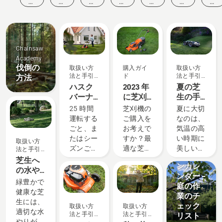
動
入
品
扱
み
客
リ
と
ガ
と
い
も
様
ュ
イ
イ
イ
方
の
の
ー
ベ
ド
ノ
法
と
声
シ
ン
ベ
と
ヒ
ョ
ト
ー
手
ン
ン
Chainsaw
シ
引
ト
Academy
ョ
き
伐倒の
取扱い方
購入ガイ
取扱い方
ン
法と手引
ド
法と手引
方法
き
き
ハスク
2023 年
夏の芝
バーナ
に芝刈
生の手
芝刈機
機を購
入れ方
25 時間
芝刈機の
夏に大切
のオイ
入する
法 - 6つ
運転する
ご購入を
なのは、
ル交換
際に考
のヒン
取扱い方
ごと、ま
お考えで
気温の高
方法
慮する
ト
法と手引
たはシー
すか？最
い時期に
取扱い方
べき 4
き
ズンごと
適な芝刈
美しい庭
法と手引
つの点
ガーデ
き
にオイル
機を選択
を維持す
芝生へ
ンカレ
を交換し
する際に
ることで
の水や
ンダー –
ます。粉
役立つ、
す。ここ
り
緑豊かで
庭の作
塵の多い
考慮する
では、気
健康な芝
業のチ
汚れた条
べきいく
温が高く
生には、
ェック
取扱い方
取扱い方
件では、
つかのポ
なる季節
適切な水
法と手引
法と手引
リスト
オイルを
イントを
でも芝生
やりが欠
き
き