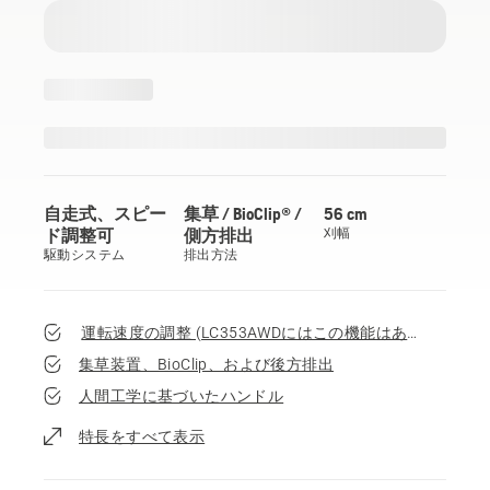
自走式、スピー
集草 / BioClip® /
56 cm
ド調整可
側方排出
刈幅
駆動システム
排出方法
運転速度の調整 (LC353AWDにはこの機能はありません）
集草装置、BioClip、および後方排出
人間工学に基づいたハンドル
特長をすべて表示