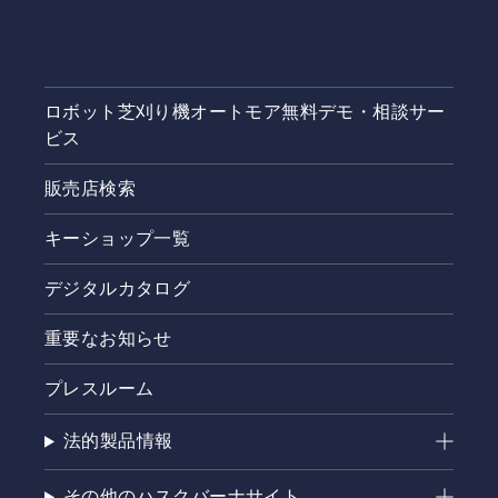
場所リス
トを見
た」とお
伝えいた
だけると
ロボット芝刈り機オートモア無料デモ・相談サー
スムーズ
ビス
です。ま
た、お住
販売店検索
まいの地
域ごとに
キーショップ一覧
オートモ
アの無料
相談サー
デジタルカタログ
ビスを受
け付けて
重要なお知らせ
おりま
す。無料
プレスルーム
相談サー
ビスと
法的製品情報
は、購入
前のお客
様向け
その他のハスクバーナサイト