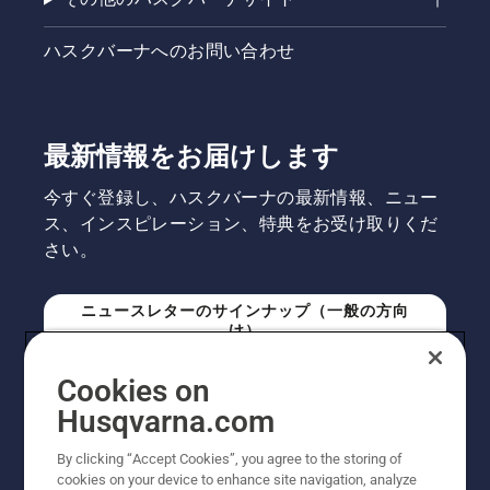
に、機種
選定のお
ハスクバーナへのお問い合わせ
手伝いと
導入・設
置に関す
るご相談
を受け付
最新情報をお届けします
けるサー
ビスで
今すぐ登録し、ハスクバーナの最新情報、ニュー
す。予約
ス、インスピレーション、特典をお受け取りくだ
申し込み
さい。
後、登録
販売店よ
りご連絡
ニュースレターのサインナップ（一般の方向
をさせて
け）
いただき
ます。
Cookies on
ニュースレターのサインアップ（プロの方向
Husqvarna.com
け）
By clicking “Accept Cookies”, you agree to the storing of
cookies on your device to enhance site navigation, analyze