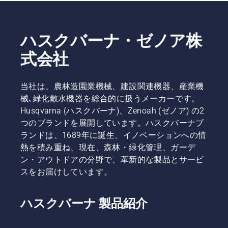
と、オー
します
特化した
トモアが
か？
「AUTOMOWER™
実際に使
Shop」
われてい
ハスクバーナ・ゼノア株
など、そ
る現場の
れぞれに
情報を一
式会社
特長があ
覧にしま
ります。
したので
用途やご
ご覧くだ
当社は、農林造園業機械、建設関連機器、産業機
希望に合
さい。
械､緑化散水機器を総合的に扱うメーカーです。
わせて、
休業日や
Husqvarna (ハスクバーナ)、Zenoah (ゼノア) の2
お近くの
稼働機種
ショップ
つのブランドを展開しています。ハスクバーナブ
の詳細な
をぜひチ
ランドは、1689年に誕生、イノベーションへの情
どは、お
ェックし
気軽にお
熱を積み重ね、現在、森林・緑化管理、ガーデ
てみてく
電話でお
ン・アウトドアの分野で、革新的な製品とサービ
ださい。
問い合わ
スをお届けしています。
せくださ
い。その
際は、
ハスクバーナ 製品紹介
「オート
モア販売
店・稼働