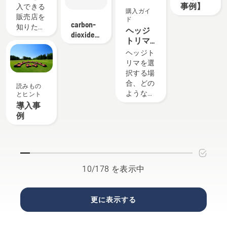
をもと
所リス
事例】
入できる
購入ガイ
に、お客
ト
販売店を
ド
様にぴっ
carbon-
知りた
ヘッジ
たりの商
dioxide-
い」「オ
トリマ
品選びと
subsidy
ートモア
購入時
ヘッジト
サポート
が実際に
の考慮
リマを選
をご提供
動いてい
点
択する場
していま
るところ
合、どの
す。 商
読みもの
を見てみ
ような作
品の品揃
とヒント
たい」
業に使用
えが充実
導入事
「導入で
するかを
した
例
きるか相
考慮して
「Premium
談した
くださ
Shop」、
い」とい
い。刈り
地域のニ
うお客様
込みを行
ーズに合
のご要望
う垣根は
わせた提
10/178 を表示中
にお応え
高いです
案が魅力
します。
か、低い
の
当社が認
ですか、
「Brand
定するオ
更に表示する
長いです
Shop」、
ートモア
か？垣根
ロボット
の販売店
の剪定を
芝刈機に