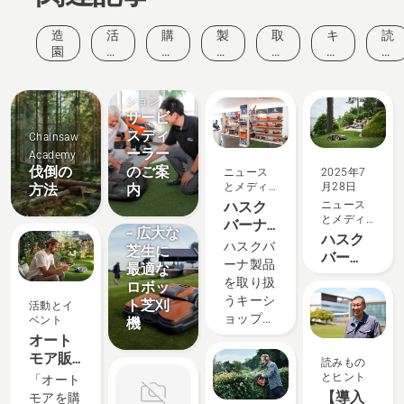
造
活
購
製
取
キ
読
園
動
入
品
扱
ャ
み
と
ガ
と
い
ン
も
イ
ソリュー
イ
イ
方
ペ
の
ベ
ド
ノ
法
ー
と
ション
ン
サービ
ベ
と
ン
ヒ
ト
ー
手
ン
スディ
Chainsaw
シ
引
ト
ーラー
Academy
製品とイ
ョ
き
伐倒の
のご案
ニュース
2025年7
ノベーシ
ン
とメディ
月28日
方法
内
ョン
ア
ハスク
ニュース
CEORA™
とメディ
バーナ
– 広大な
ア
ハスク
キーシ
ハスクバ
芝生に
バー
ョップ
ーナ製品
最適な
ナ・オ
一覧
を取り扱
ロボッ
ートモ
うキーシ
ト芝刈
活動とイ
ア認定
ョップで
ベント
機
代理店
は、豊富
オート
募集中
なライン
モア販
読みもの
ナップと
売店・
とヒント
「オート
専門知識
稼働場
【導入
モアを購