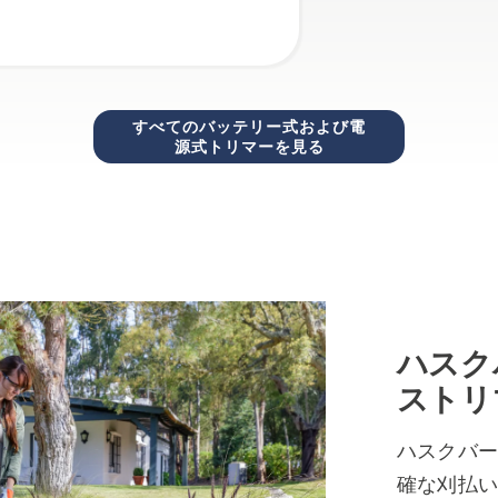
すべてのバッテリー式および電
源式トリマーを見る
ハスク
ストリ
ハスクバ
確な刈払