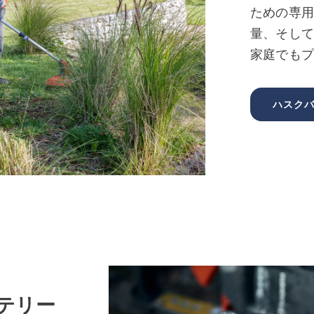
ための専
量、そし
家庭でも
ハスク
ッテリー