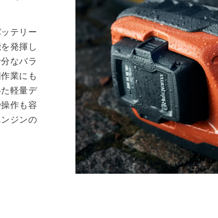
バッテリー
能を発揮し
十分なバラ
園作業にも
いた軽量デ
や操作も容
エンジンの