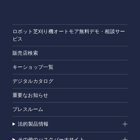
おりま
す。無料
相談サー
ビスと
は、購入
ロボット芝刈り機オートモア無料デモ・相談サー
前のお客
様向け
ビス
に、機種
選定のお
販売店検索
手伝いと
導入・設
キーショップ一覧
置に関す
るご相談
デジタルカタログ
を受け付
けるサー
ビスで
重要なお知らせ
す。予約
申し込み
プレスルーム
後、登録
販売店よ
法的製品情報
りご連絡
をさせて
いただき
その他のハスクバーナサイト