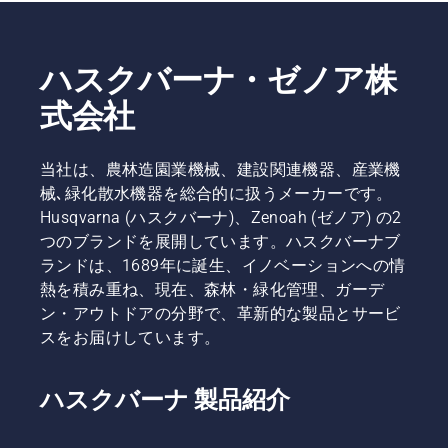
希望に合
問い合わ
に応じて
わせて、
せくださ
ドライバ
お近くの
い。その
ーを使用
ハスクバーナ・ゼノア株
ショップ
際は、
します。
をぜひチ
「オート
式会社
ェックし
モア販売
てみてく
店・稼働
ださい。
場所リス
当社は、農林造園業機械、建設関連機器、産業機
トを見
た」とお
械､緑化散水機器を総合的に扱うメーカーです。
伝えいた
Husqvarna (ハスクバーナ)、Zenoah (ゼノア) の2
だけると
つのブランドを展開しています。ハスクバーナブ
スムーズ
ランドは、1689年に誕生、イノベーションへの情
です。ま
熱を積み重ね、現在、森林・緑化管理、ガーデ
た、お住
まいの地
ン・アウトドアの分野で、革新的な製品とサービ
域ごとに
スをお届けしています。
オートモ
アの無料
相談サー
ハスクバーナ 製品紹介
ビスを受
け付けて