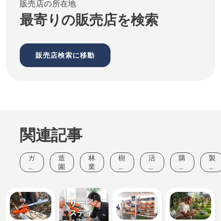
販売店の所在地
最寄りの販売店を検索
販売店検索に移動
関連記事
ガ
造
林
樹
活
購
製
ー
園
業
木
動
入
品
デ
管
と
ガ
と
ニ
ソリュー
理
イ
イ
イ
ン
ベ
ド
ノ
ション
グ
サービ
ン
ベ
ト
ー
スディ
シ