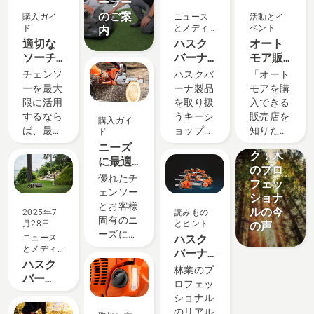
ーラー
ョ
のご案
購入ガイ
ニュース
活動とイ
ン
ド
とメディ
ベント
内
ア
適切な
ハスク
オート
ソーチ
バーナ
モア販
ェンの
キーシ
売店・
読みもの
チェンソ
ハスクバ
「オート
選び
ョップ
稼働場
とヒント
ーを最大
ーナ製品
モアを購
方：ヒ
一覧
所リス
ハスク
限に活用
を取り扱
入できる
ント
ト
バーナ
するなら
うキーシ
販売店を
購入ガイ
ツリー
ば、最適
ョップで
知りた
ド
トー
なソーチ
は、豊富
い」「オ
ニーズ
ク：木
ェンを選
なライン
ートモア
に最適
のプロ
択するこ
ナップと
が実際に
なチェ
優れたチ
フェッ
とが重要
専門知識
動いてい
ンソー
ェンソー
ショナ
です。こ
をもと
るところ
の選び
とお客様
ルの今
2025年7
読みもの
こでは、
に、お客
を見てみ
方
固有のニ
月28日
とヒント
の声
考慮すべ
様にぴっ
たい」
ーズに最
ニュース
ハスク
きいくつ
たりの商
「導入で
適なチェ
とメディ
バーナ
かのポイ
品選びと
きるか相
ア
ンソー
ハスク
チェン
林業のプ
ントをご
サポート
談した
は、大き
バー
ソー -
ロフェッ
紹介しま
をご提供
い」とい
く異なる
ナ・オ
1959 年
ショナル
す。
していま
うお客様
場合があ
ートモ
以来お
のリアル
す。 商
のご要望