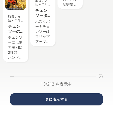
取扱い方
ります。
ア認定
客様の
な需要に
品の品揃
にお応え
法と手引
ハスクバ
代理店
声に支
き
応えよう
えが充実
します。
チェン
ーナは、
募集中
えられ
という情
した
当社が認
ソータ
最適なチ
取扱い方
ていま
熱が、世
「Premium
定するオ
ンクキ
法と手引
ハスクバ
ェンソー
す
界最高の
Shop」、
ートモア
き
ャップ
チェン
ーナチェ
を判断す
最も革新
地域のニ
の販売店
の開き
ソーの
ンソーは
るとき
的なチェ
ーズに合
と、オー
方
種類
フリップ
に、どの
チェンソ
ンソー開
わせた提
トモアが
アップキ
要素が重
ーには動
発の原動
案が魅力
実際に使
ャップ装
要になる
力源別に
力となっ
の
われてい
備で、手
かを理解
2種類、
ていま
「Brand
る現場の
袋の着用
していま
ハンドル
す。
Shop」、
情報を一
時でも、
す。
の種類で
ロボット
覧にしま
森の中で
2種類に
芝刈機に
したので
チェンソ
それぞれ
特化した
ご覧くだ
ーに燃料
分けられ
「AUTOMOWER™
さい。
を簡単に
ます。
10/212 を表示中
Shop」
休業日や
補給でき
など、そ
稼働機種
ます。キ
れぞれに
の詳細な
ャップを
更に表示する
特長があ
どは、お
手で押し
ります。
気軽にお
て回す
用途やご
電話でお
か、必要