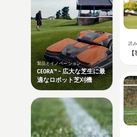
読
【
製品とイノベーション
CEORA™ – 広大な芝生に最
適なロボット芝刈機