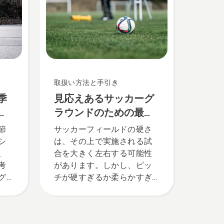
い
タジアム、フレンズアリー
の審
ナでヘッドグラウンドキー
立
パーを務めている Simeon
レ
Liljenberg 氏のものです。そ
ラ
して、彼が待っている結果
は、これから行われるテス
です。
トで得られます。このテス
取扱い方法と手引き
は結
トでは、プロ仕様の
季
見応えあるサッカーグ
Automower™ ロボット芝刈
機でピッチの半分の芝刈り
フ
ラウンドのための最適
をし、そして乗用ロータリ
な環境整備
節
サッカーフィールドの硬さ
ー芝刈機で残りの半分の芝
シ
は、その上で実施される試
刈りをします。最高の芝生
、
合を大きく左右する可能性
を作り出すのはどちらでし
考
があります。しかし、ピッ
ょうか？
グ
チが硬すぎるか柔らかすぎ
、
るかは、どう判断すればよ
考
いのでしょうか？スポーツ
寒
ターフの専門家であるシメ