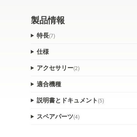
り、メンテナンスと取り扱いが簡単です
ることができ、ブレードディスクに簡単
製品情報
能です（IPX5）。
特長
(
7
)
CEORA™ RZ 43Lは、ドライブユニットの C
仕様
ン CS4 との組み合わせで稼働します。
アクセサリー
(
2
)
※CEORA™ に関する詳しい説明、お見
info.hv@husqvarna.jp）で承りま
適合機種
説明書とドキュメント
(
5
)
スペアパーツ
(
4
)