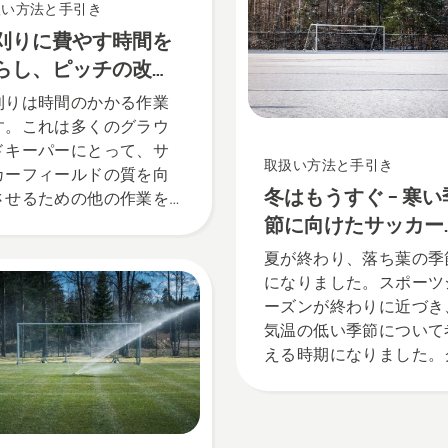
カーフィールドよりも良
扱い方法と手引き
状態ですか？ この調査
刈りに費やす時間を
判は、スウェーデンの国
らし、ピッチの改善
サッカースタジアム、フ
集中することができ
ンズアリーナのヘッドグ
刈りは時間のかかる作業
す
ウンドキーパーである
す。これは多くのグラウ
Simeon Liljenberg 氏
ドキーパーにとって、サ
取扱い方法と手引き
用意はいいですか？ で
カーフィールドの質を向
冬はもうすぐ – 寒い
果を発表します。
させるための他の作業を
う妨げとなっています。
節に向けたサッカー
ポーツ用天然芝の専門家
ィールドの整備
夏が終わり、落ち葉の季
あるシメオン・リリェン
になりました。スポーツ
ルグ氏の解決策はシンプ
ーズンが終わりに近づき
です。それはロボット芝
気温の低い季節について
機に作業を任せることで
える時期になりました。
。これは多くのサッカー
リーンキーパーにとって
ラブで、貴重な時間を大
気温の低い季節について
に節約できる方法となる
えることは、芝生が冬の
しょう。