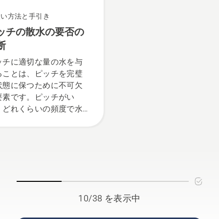
さに耐え、春を迎えたと
に最高の状態になるよう
扱い方法と手引き
に、芝生を保護するため
ッチの散水の要否の
最良の方法を考えること
断
意味します。 スウェー
の国立サッカースタジア
ッチに適切な量の水を与
ム、フレンズアリーナで
ることは、ピッチを完璧
ッドグラウンドキーパー
状態に保つために不可欠
務めている Simeon
要素です。ピッチがい
Liljenberg 氏とともに
、どれくらいの頻度で水
来て雪が消えたときにピ
必要とするかを見分ける
チが強く青々とした芝生
とができれば、多くの時
埋め尽くされるように準
と費用を節約することが
するための重要なヒント
きますし、さらに費用と
ついてご説明します。
間のかかる余分な作業の
因を排除することができ
す。私たちは、散水をし
10/38 を表示中
ぎていないでしょうか。