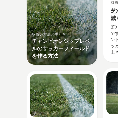
取
芝
減
に
芝
ま
で
取扱い方法と手引き
ン
チャンピオンシップレベ
ッ
ルのサッカーフィールド
上
を作る方法
行
ス
で
ベ
ル
刈
す
ク
幅
で