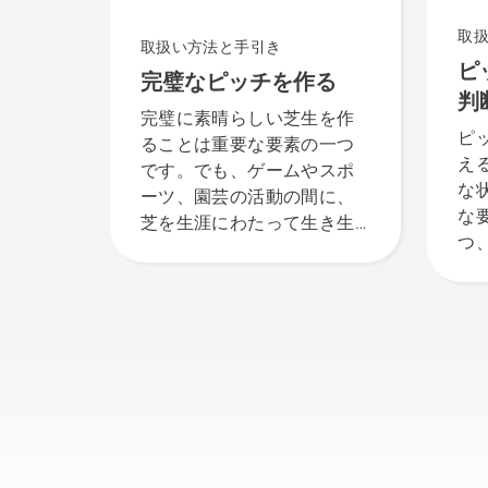
取
取扱い方法と手引き
ピ
完璧なピッチを作る
判
完璧に素晴らしい芝生を作
ピ
ることは重要な要素の一つ
え
です。でも、ゲームやスポ
な
ーツ、園芸の活動の間に、
な
芝を生涯にわたって生き生
つ
きと保つにはどうしたらい
を
いのでしょう？それは可能
こ
なのでしょうか？私たち
間
は、その答えを得るため
で
に、この業界で最も優れた
時
人物の一人に話を聞きまし
原
た。
ま
す