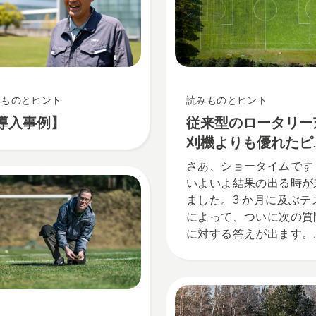
みものとヒント
読みものとヒント
導入事例】
従来型のロータリー
刈機よりも優れたピ
チを作れる Automowe
さあ、ショータイムです
いよいよ結果の出る時が
ました。3 か月に及ぶテ
によって、ついに次の質
に対する答えが出ます。
Automower™ ロボット
機を使って手入れをした
ッカーフィールドの芝は
従来の芝刈機で刈ったサ