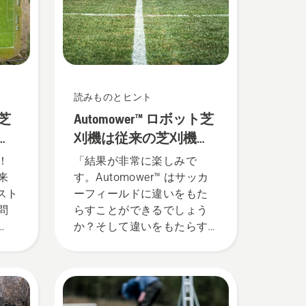
読みものとヒント
芝
Automower™ ロボット芝
ッ
刈機は従来の芝刈機よ
r™
りも優れているのでし
！
「結果が非常に楽しみで
ょうか？
来
す。Automower™ はサッカ
スト
ーフィールドに違いをもた
問
らすことができるでしょう
か？そして違いをもたらす
芝刈
ことができる場合、どのよ
サ
うなメリットがあるでしょ
、
うか？」この問いは、スウ
ッ
ェーデンの国立サッカース