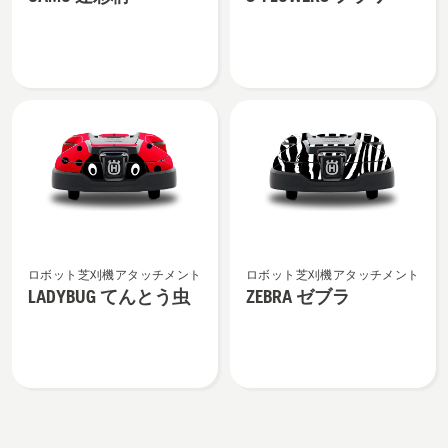
彩
フ
を
見
柄
ラ
見
る、
の
ワ
る、
詳
ー
細
の
を
詳
見
細
る、
を
見
る、
LADYBUG
ZEBRA
ロボット芝刈機アタッチメント
ロボット芝刈機アタッチメント
て
ゼ
LADYBUG てんとう虫
ZEBRA ゼブラ
ん
ブ
と
ラ
う
の
虫
詳
の
細
詳
を
細
見