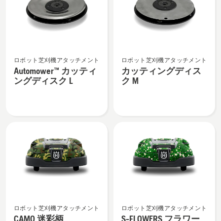
る、
コ
ネ
ク
ト
Automower™
カ
GPS
ロボット芝刈機アタッチメント
ロボット芝刈機アタッチメント
カ
ッ
モ
Automower™ カッティ
カッティングディス
ッ
テ
ジ
ングディスク L
ク M
テ
ィ
ュ
ィ
ン
ー
ン
グ
ル)
グ
デ
の
デ
ィ
詳
ィ
ス
細
ス
ク
を
ク
M
見
L
の
る、
の
詳
CAMO
S-
詳
細
ロボット芝刈機アタッチメント
ロボット芝刈機アタッチメント
迷
FLOWERS
細
を
CAMO 迷彩柄
S-FLOWERS フラワー