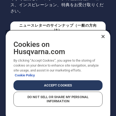
ス、インスピレーション、特典をお受け取りくだ
さい。
ニュースレターのサインナップ（一般の方向
け）
Cookies on
ニュースレターのサインアップ（プロの方向
Husqvarna.com
け）
By clicking “Accept Cookies”, you agree to the storing of
cookies on your device to enhance site navigation, analyze
site usage, and assist in our marketing efforts.
Cookie Policy
ACCEPT COOKIES
DO NOT SELL OR SHARE MY PERSONAL
INFORMATION
© Husqvarna AB (publ). All rights reserved. 表示価格
は、メーカー希望小売価格 (税込) です。掲載写真は一部
販売機と異なる場合があります。改良のため、仕様や価