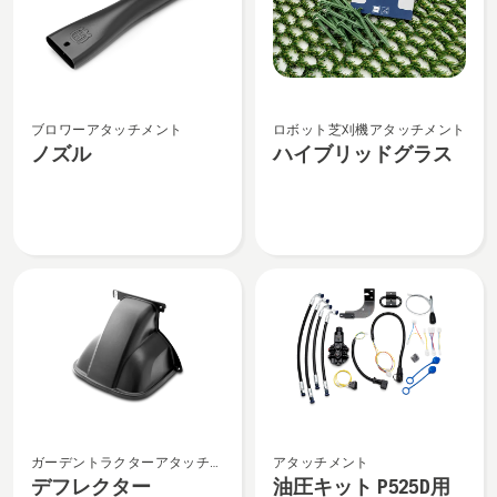
ノ
ハ
ブロワーアタッチメント
ロボット芝刈機アタッチメント
ズ
イ
ノズル
ハイブリッドグラス
ル
ブ
の
リ
詳
ッ
細
ド
を
グ
見
ラ
る、
ス
の
詳
細
を
デ
油
見
ガーデントラクターアタッチメ
アタッチメント
フ
圧
る、
ント
デフレクター
油圧キット P525D用
レ
キ