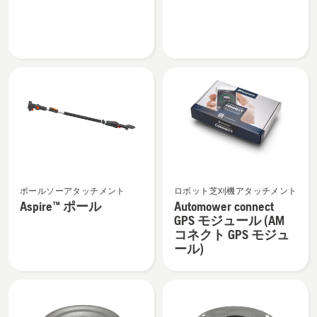
ク
ッ
タ
ト
ー
P525D
の
用
詳
の
細
詳
を
細
見
を
る、
見
る、
Aspire™
Automower
ポールソーアタッチメント
ロボット芝刈機アタッチメント
ポ
connect
Aspire™ ポール
Automower connect
ー
GPS
GPS モジュール (AM
ル
モ
コネクト GPS モジュ
の
ジ
ール)
詳
ュ
細
ー
を
ル
見
(AM