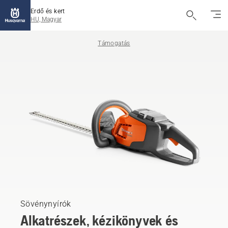
Erdő és kert
HU, Magyar
Támogatás
Sövénynyírók
Alkatrészek, kézikönyvek és