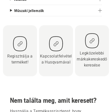
Műszaki jellemzők
Legközelebbi
Regisztrálja a
Kapcsolatfelvétel
márkakereskedő
terméket!
a Husqvarnával
keresése
Nem találta meg, amit keresett?
Használja a Termékasszisztenst, hogy