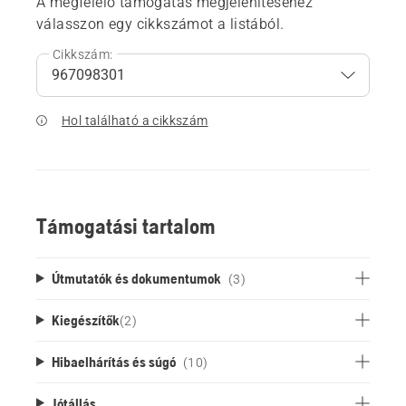
A megfelelő támogatás megjelenítéséhez
válasszon egy cikkszámot a listából.
Cikkszám:
Hol található a cikkszám
Támogatási tartalom
Útmutatók és dokumentumok
(3)
Kiegészítők
(
2
)
Hibaelhárítás és súgó
(10)
Jótállás