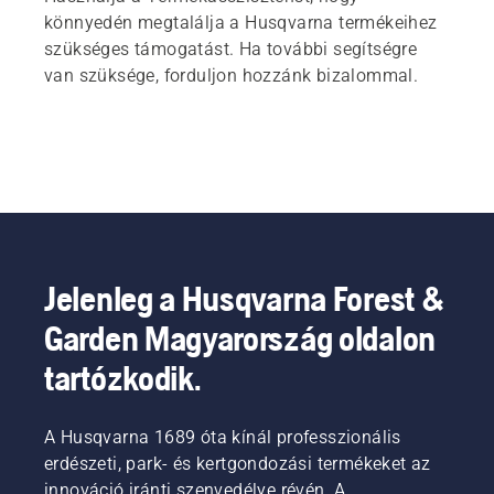
könnyedén megtalálja a Husqvarna termékeihez
szükséges támogatást. Ha további segítségre
van szüksége, forduljon hozzánk bizalommal.
Jelenleg a Husqvarna Forest &
Garden Magyarország oldalon
tartózkodik.
A Husqvarna 1689 óta kínál professzionális
erdészeti, park- és kertgondozási termékeket az
innováció iránti szenvedélye révén. A