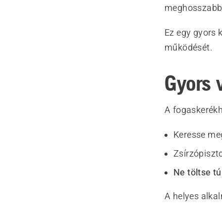
meghosszabbít
Ez egy gyors k
működését.
Gyors 
A fogaskerék
Keresse me
Zsírzópiszt
Ne töltse tú
A helyes alka