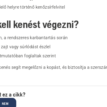
lő helyre történő kenőzsírfelvitel
kell kenést végezni?
, a rendszeres karbantartás során
zajt vagy súrlódást észlel
útmutatóban foglaltak szerint
kenés segít megelőzni a kopást, és biztosítja a szersz
 ez a cikk?
NEM