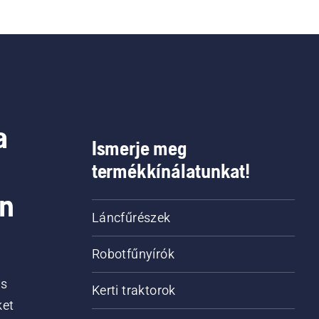
a
Ismerje meg
termékkínálatunkat!
on
Láncfűrészek
Robotfűnyírók
is
Kerti traktorok
ket