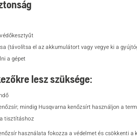
iztonság
 védőkesztyűt
sa (távolítsa el az akkumulátort vagy vegye ki a gyújtó
lni a gépet
ezőkre lesz szüksége:
ndő
enőzsír; mindig Husqvarna kenőzsírt használjon a ter
a tisztításhoz
enőzsír használata fokozza a védelmet és csökkenti a 