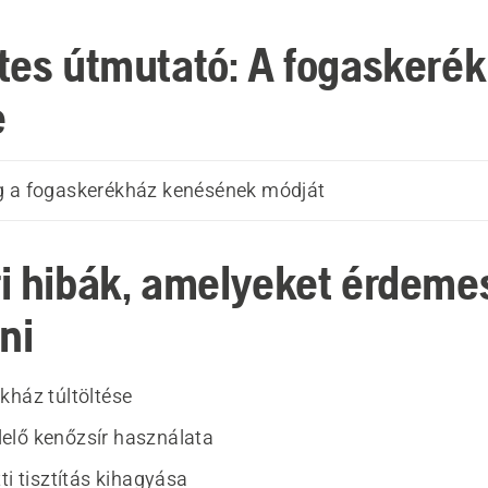
tes útmutató: A fogaskeré
e
g a fogaskerékház kenésének módját
i hibák, amelyeket érdeme
ni
kház túltöltése
elő kenőzsír használata
ti tisztítás kihagyása