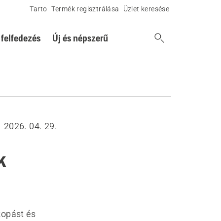
Tarto
Termék regisztrálása
Üzlet keresése
 felfedezés
Új és népszerű
2026. 04. 29.
k
kopást és