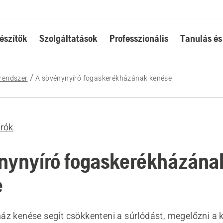
észítők
Szolgáltatások
Professzionális
Tanulás és
rendszer
A sövénynyíró fogaskerékházának kenése
rók
nynyíró fogaskerékházána
e
áz kenése segít csökkenteni a súrlódást, megelőzni a 