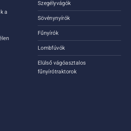
Szegélyvágók
ik a
Sövénynyírók
Fűnyírók
élen
Lombfúvók
Elülső vágóasztalos
fűnyírótraktorok