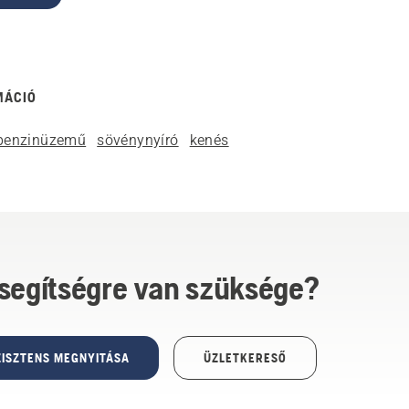
MÁCIÓ
benzinüzemű
sövénynyíró
kenés
 segítségre van szüksége?
ISZTENS MEGNYITÁSA
ÜZLETKERESŐ