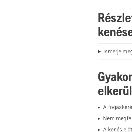
Részle
kenés
Ismerje me
Gyakor
elkerül
A fogaskeré
Nem megfel
A kenés előt