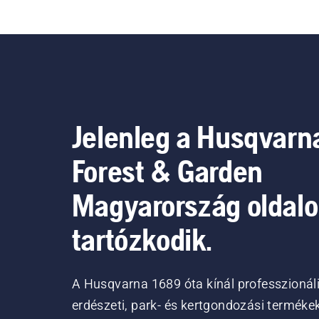
Jelenleg a Husqvarn
Forest & Garden
Magyarország oldal
tartózkodik.
A Husqvarna 1689 óta kínál professzionál
erdészeti, park- és kertgondozási terméke