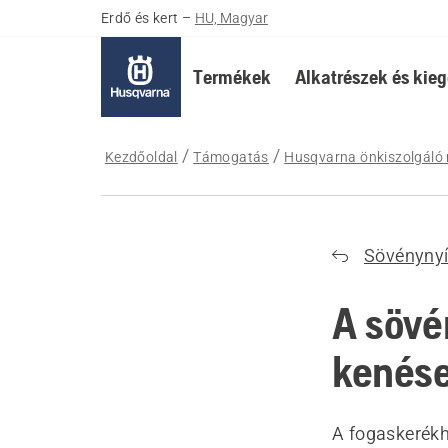
Erdő és kert
–
HU, Magyar
Termékek
Alkatrészek és kieg
Kezdőoldal
Támogatás
Husqvarna önkiszolgáló 
Sövénynyí
A sövé
kenés
A fogaskerékh