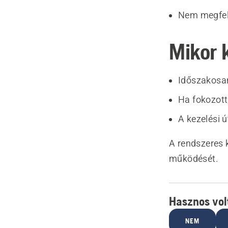
Nem megfele
Mikor 
Időszakosan
Ha fokozott 
A kezelési 
A rendszeres 
működését.
Hasznos volt
NEM