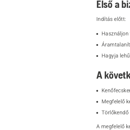
Első a b
Indítás előtt:
Használjon
Áramtalanít
Hagyja lehű
A követk
Kenőfecske
Megfelelő k
Törlőkendő 
A megfelelő k