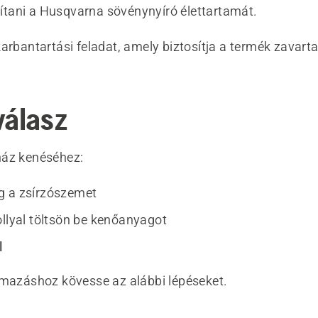
ani a Husqvarna sövénynyíró élettartamát.
arbantartási feladat, amely biztosítja a termék zavart
válasz
ház kenéséhez:
g a zsírzószemet
ollyal töltsön be kenőanyagot
l
lmazáshoz kövesse az alábbi lépéseket.