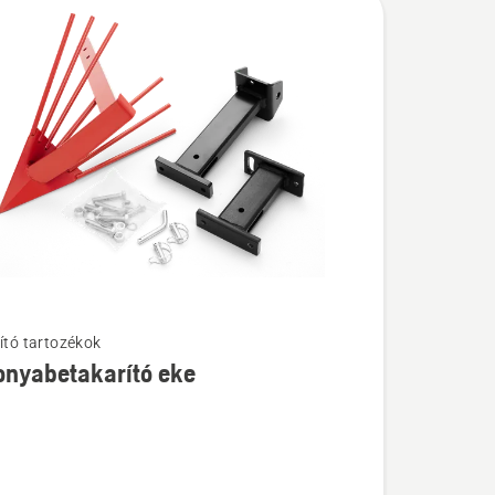
zító tartozékok
k
onyabetakarító eke
abetakarító
l