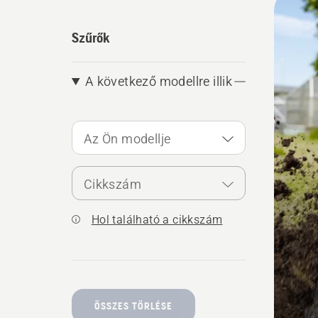
produ
Szűrők
A következő modellre illik
Az Ön modellje
Cikkszám
Hol található a cikkszám
ÖSSZES TÖRLÉSE