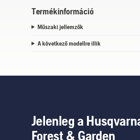
Termékinformáció
Műszaki jellemzők
A következő modellre illik
Jelenleg a Husqvarn
Forest & Garden