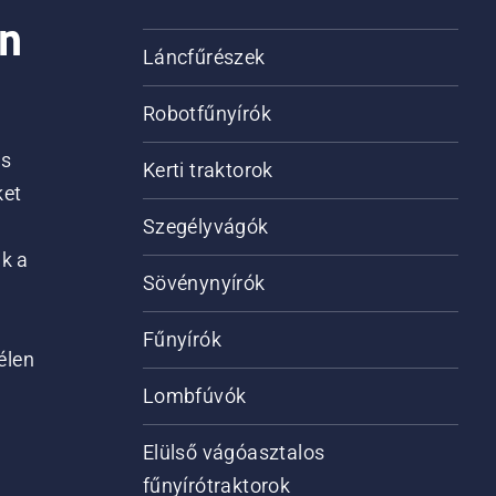
on
Láncfűrészek
Robotfűnyírók
is
Kerti traktorok
ket
Szegélyvágók
ik a
Sövénynyírók
Fűnyírók
élen
Lombfúvók
Elülső vágóasztalos
fűnyírótraktorok