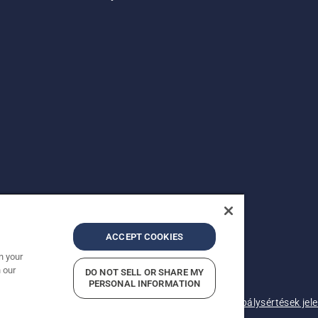
ACCEPT COOKIES
n your
 our
DO NOT SELL OR SHARE MY
.
PERSONAL INFORMATION
lek
Adatvédelmi nyilatkozat
Imprint
A gyanított szabálysértések jel