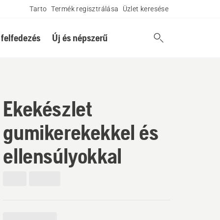
Tarto
Termék regisztrálása
Üzlet keresése
 felfedezés
Új és népszerű
Ekekészlet
gumikerekekkel és
ellensúlyokkal