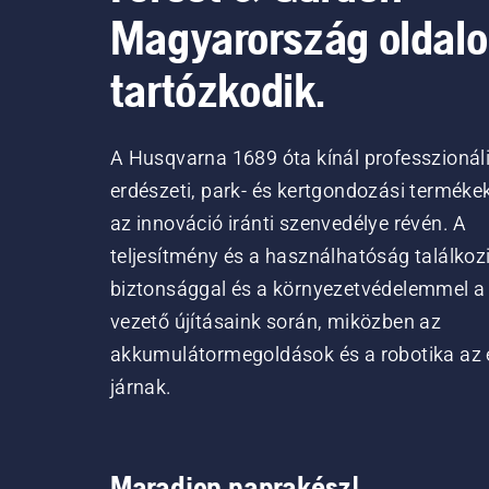
Magyarország oldal
tartózkodik.
A Husqvarna 1689 óta kínál professzionál
erdészeti, park- és kertgondozási terméke
az innováció iránti szenvedélye révén. A
teljesítmény és a használhatóság találkoz
biztonsággal és a környezetvédelemmel a
vezető újításaink során, miközben az
akkumulátormegoldások és a robotika az 
járnak.
Maradjon naprakész!