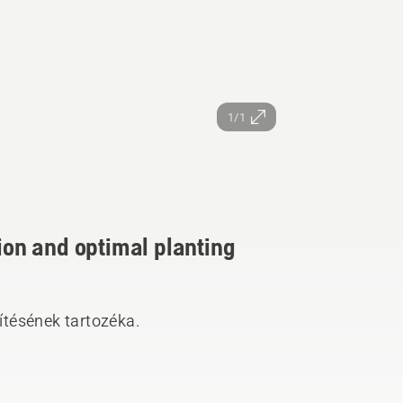
1/1
tion and optimal planting
zítésének tartozéka.