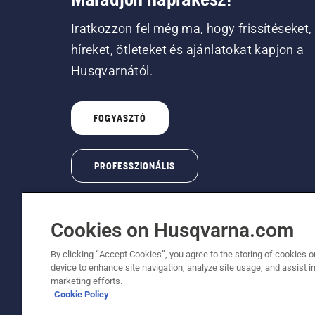
Iratkozzon fel még ma, hogy frissítéseket,
híreket, ötleteket és ajánlatokat kapjon a
Husqvarnától.
FOGYASZTÓ
PROFESSZIONÁLIS
Cookies on Husqvarna.com
By clicking “Accept Cookies”, you agree to the storing of cookies o
device to enhance site navigation, analyze site usage, and assist in
© Husqvarna AB (publ). Minden jog fenntartva
marketing efforts.
Cookie Policy
A sütikkel kapcsolatos nyilatkozat
Használati feltéte