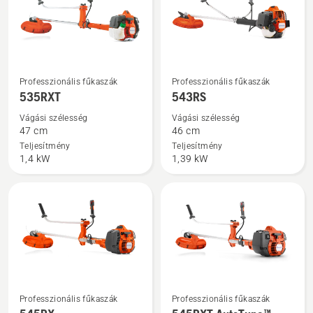
További
További
Professzionális fűkaszák
Professzionális fűkaszák
részletek
részletek
535RXT
543RS
a(z)
a(z)
Vágási szélesség
Vágási szélesség
535RXT
543RS
47 cm
46 cm
termékről
termékről
Teljesítmény
Teljesítmény
1,4 kW
1,39 kW
További
További
Professzionális fűkaszák
Professzionális fűkaszák
részletek
részletek