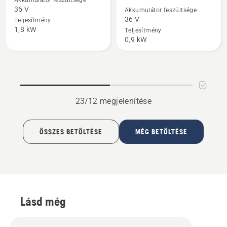
Akkumulátor feszültsége
36 V
Akkumulátor feszültsége
435i
215i
36 V
Teljesítmény
termékről
akkumulátorral
1,8 kW
Teljesítmény
és
0,9 kW
töltővel
termékről
23/12 megjelenítése
ÖSSZES BETÖLTÉSE
MÉG BETÖLTÉSE
Lásd még