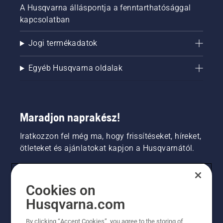
A Husqvarna álláspontja a fenntarthatósággal
kapcsolatban
Jogi termékadatok
Egyéb Husqvarna oldalak
Maradjon naprakész!
Iratkozzon fel még ma, hogy frissítéseket, híreket,
ötleteket és ajánlatokat kapjon a Husqvarnától.
FOGYASZTÓ
Cookies on
Husqvarna.com
PROFESSZIONÁLIS
By clicking “Accept Cookies”, you agree to the storing of