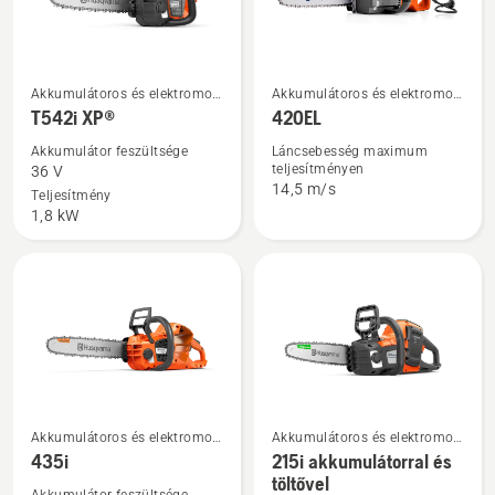
További
További
Akkumulátoros és elektromos
Akkumulátoros és elektromos
részletek
részletek
láncfűrészek
láncfűrészek
T542i XP®
420EL
a(z)
a(z)
Akkumulátor feszültsége
Láncsebesség maximum
T542i
420EL
teljesítményen
36 V
14,5 m/s
XP®
termékről
Teljesítmény
1,8 kW
termékről
Akkumulátoros és elektromos
Akkumulátoros és elektromos
További
További
láncfűrészek
láncfűrészek
435i
215i akkumulátorral és
részletek
részletek
töltővel
a(z)
a(z)