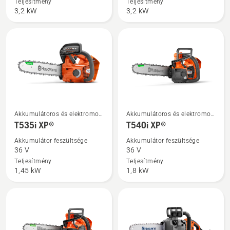
XP®
XP®
Teljesítmény
Teljesítmény
3,2 kW
3,2 kW
termékről
G
termékről
További
További
Akkumulátoros és elektromos
Akkumulátoros és elektromos
részletek
részletek
láncfűrészek
láncfűrészek
T535i XP®
T540i XP®
a(z)
a(z)
Akkumulátor feszültsége
Akkumulátor feszültsége
T535i
T540i
36 V
36 V
XP®
XP®
Teljesítmény
Teljesítmény
1,45 kW
1,8 kW
termékről
termékről