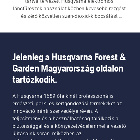
tartva tervezett Husqvarna elektromos 
láncfűrészek használat közben kevesebb rezgést 
és zéró közvetlen szén-dioxid-kibocsátást 
produkálnak, és biztosítják azt a szabadságot, 
hogy a kert, földterület vagy bármilyen egyéb hely 
legtávolabbi sarkait is elérhesse, ahová egy kábel 
már nem érne el. Az akkumulátoros láncfűrészek 
kevesebb karbantartást igényelnek, így 
Jelenleg a Husqvarna Forest &
egyszerűen fenntarthatók, emellett időt, 
Garden Magyarország oldalon
erőfeszítést és pénzt takarítanak meg az Ön 
számára. Önnek csak annyi a dolga, hogy büszke 
tartózkodik.
legyen az eredményre. Tekintse meg 
láncfűrészeink teljes választékát.
A Husqvarna 1689 óta kínál professzionális
erdészeti, park- és kertgondozási termékeket az
innováció iránti szenvedélye révén. A
teljesítmény és a használhatóság találkozik a
biztonsággal és a környezetvédelemmel a vezető
újításaink során, miközben az