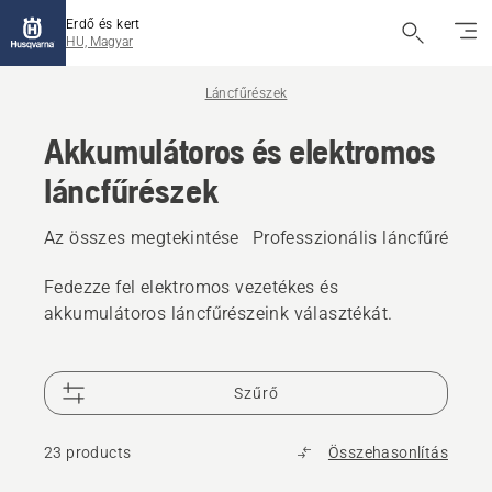
Erdő és kert
HU, Magyar
Láncfűrészek
Akkumulátoros és elektromos
láncfűrészek
Az összes megtekintése
Professzionális láncfűrészek
Fedezze fel elektromos vezetékes és
akkumulátoros láncfűrészeink választékát.
Szűrő
23 products
Összehasonlítás