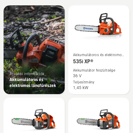
All
products
További
Akkumulátoros és elektromos
részletek
láncfűrészek
535i XP®
a(z)
Akkumulátor feszültsége
535i
További információk
36 V
Akkumulátoros és
XP®
Teljesítmény
elektromos láncfűrészek
1,45 kW
termékről