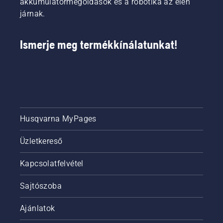
akkumulátormegoldások és a robotika az élen
járnak.
Ismerje meg termékkínálatunkat!
Husqvarna MyPages
Üzletkereső
Kapcsolatfelvétel
Sajtószoba
Ajánlatok