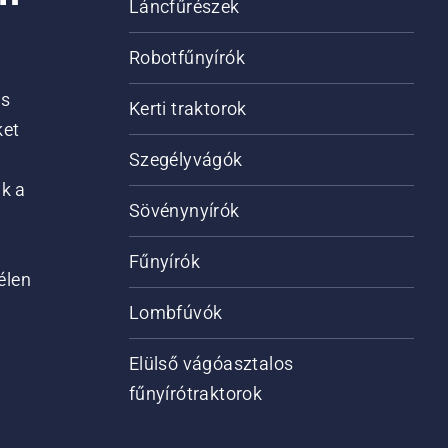
Láncfűrészek
Robotfűnyírók
is
Kerti traktorok
ket
Szegélyvágók
ik a
Sövénynyírók
Fűnyírók
élen
Lombfúvók
Elülső vágóasztalos
fűnyírótraktorok