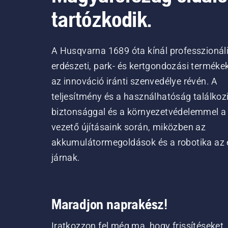
tartózkodik.
A Husqvarna 1689 óta kínál professzionál
erdészeti, park- és kertgondozási terméke
az innováció iránti szenvedélye révén. A
teljesítmény és a használhatóság találkoz
biztonsággal és a környezetvédelemmel a
vezető újításaink során, miközben az
akkumulátormegoldások és a robotika az 
járnak.
Maradjon naprakész!
Iratkozzon fel még ma, hogy frissítéseket,