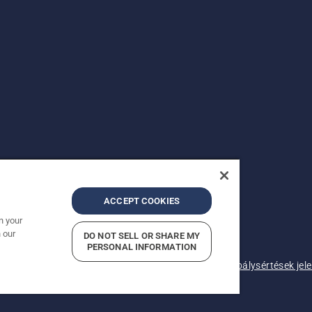
ACCEPT COOKIES
n your
 our
DO NOT SELL OR SHARE MY
.
PERSONAL INFORMATION
lek
Adatvédelmi nyilatkozat
Imprint
A gyanított szabálysértések jel