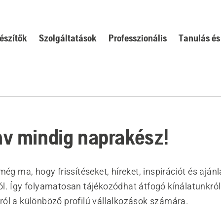
észítők
Szolgáltatások
Professzionális
Tanulás és
v mindig naprakész!
még ma, hogy frissítéseket, híreket, inspirációt és aján
l. Így folyamatosan tájékozódhat átfogó kínálatunkról
ól a különböző profilú vállalkozások számára.