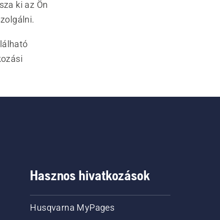
sza ki az Ön
zolgálni.
lálható
tkozási
Hasznos hivatkozások
Husqvarna MyPages