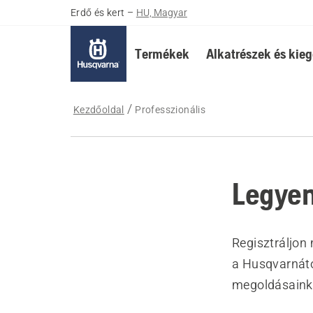
Erdő és kert
–
HU, Magyar
Termékek
Alkatrészek és kieg
Kezdőoldal
Professzionális
Legyen
Regisztráljon 
a Husqvarnátó
megoldásainkr