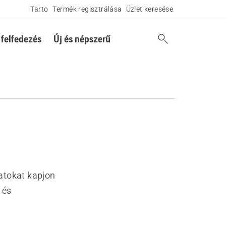
Tarto
Termék regisztrálása
Üzlet keresése
 felfedezés
Új és népszerű
latokat kapjon
 és