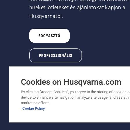
híreket, ötleteket és ajánlatokat kapjon a
Husqvarnától.
FOGYASZTÓ
PROFESSZIONÁLIS
Cookies on Husqvarna.com
By clicking “Accept Cookies”, you agree to the storing of cookies o
device to enhance site navigation, analyze site usage, and assist in
© Husqvarna AB (publ). Minden jog fenntartva
marketing efforts.
Cookie Policy
A sütikkel kapcsolatos nyilatkozat
Használati feltéte