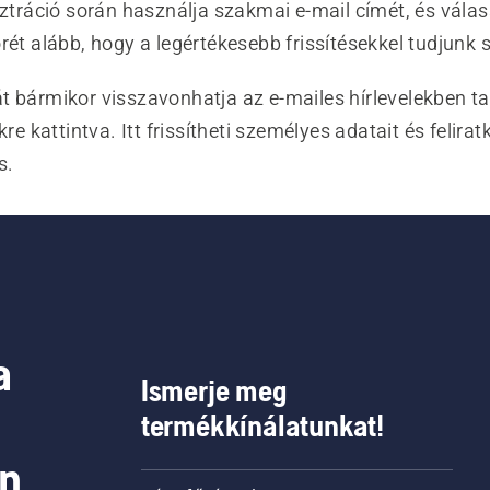
sztráció során használja szakmai e-mail címét, és válas
rét alább, hogy a legértékesebb frissítésekkel tudjunk s
t bármikor visszavonhatja az e-mailes hírlevelekben ta
kre kattintva. Itt frissítheti személyes adatait és felira
s.
a
Ismerje meg
termékkínálatunkat!
on