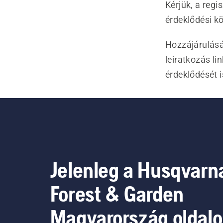
Kérjük, a regi
érdeklődési kö
Hozzájárulásá
leiratkozás lin
érdeklődését i
Jelenleg a Husqvarn
Forest & Garden
Magyarország oldal