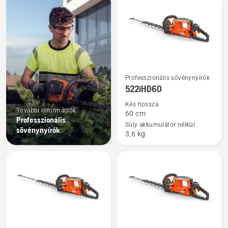
products
További
Professzionális sövénynyírók
részletek
522iHD60
a(z)
Kés hossza
522iHD60
További információk
60 cm
Professzionális
termékről
Súly akkumulátor nélkül
sövénynyírók
3,6 kg