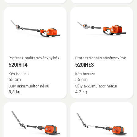
További
További
Professzionális sövénynyírók
Professzionális sövénynyírók
részletek
részletek
520iHT4
520iHE3
a(z)
a(z)
Kés hossza
Kés hossza
520iHT4
520iHE3
55 cm
55 cm
termékről
termékről
Súly akkumulátor nélkül
Súly akkumulátor nélkül
5,5 kg
4,2 kg