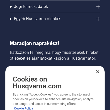
Jogi termékadatok
Egyéb Husqvarna oldalak
Maradjon naprakész!
Iratkozzon fel még ma, hogy frissítéseket, híreket,
ötleteket és ajánlatokat kapjon a Husqvarnától.
FOGYASZTÓ
Cookies on
Husqvarna.com
PROFESSZIONÁLIS
By clicking “Accept Cookies”, you agree to the storing of
cookies on your device to enhance site navigation, analyze
site usage, and assist in our marketing efforts.
Cookie Policy