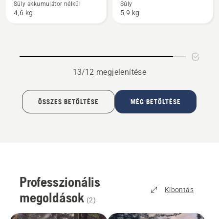
termékről
termékről
Súly akkumulátor nélkül
Súly
4,6 kg
5,9 kg
13/12 megjelenítése
ÖSSZES BETÖLTÉSE
MÉG BETÖLTÉSE
Professzionális
Kibontás
megoldások
(
2
)