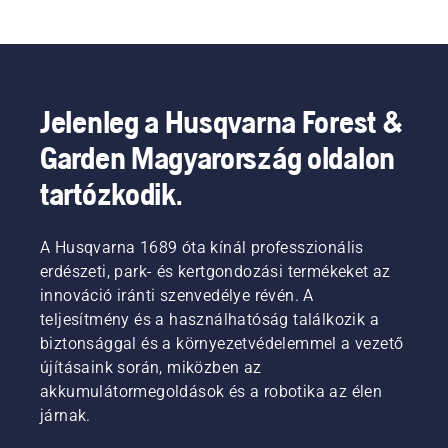
vágómodelleket. Kínálatunkban akkumulátoros 
és elektromos, valamint benzinmotoros–
professzionális sövénynyírók találhatók, amelyek 
nagyszerű manőverezhetőséget és 
felhasználóközpontú kialakítást biztosítanak. Ha 
Jelenleg a Husqvarna Forest &
távolabbra szeretne elérni, a 
magassági 
Garden Magyarország oldalon
sövényvágóink
 ideális választásnak bizonyulnak 
a kereskedelmi szektorban.
tartózkodik.
A Husqvarna 1689 óta kínál professzionális
erdészeti, park- és kertgondozási termékeket az
innováció iránti szenvedélye révén. A
teljesítmény és a használhatóság találkozik a
biztonsággal és a környezetvédelemmel a vezető
újításaink során, miközben az
akkumulátormegoldások és a robotika az élen
járnak.