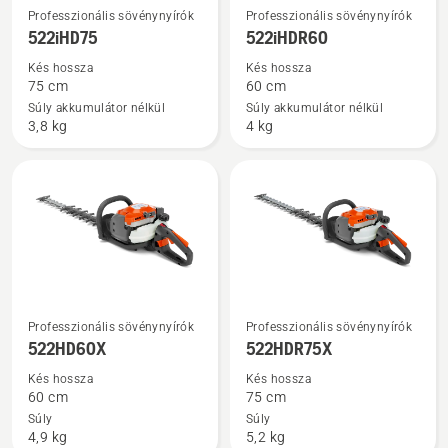
További
További
Professzionális sövénynyírók
Professzionális sövénynyírók
részletek
részletek
522iHD75
522iHDR60
a(z)
a(z)
Kés hossza
Kés hossza
522iHD75
522iHDR60
75 cm
60 cm
termékről
termékről
Súly akkumulátor nélkül
Súly akkumulátor nélkül
3,8 kg
4 kg
További
További
Professzionális sövénynyírók
Professzionális sövénynyírók
részletek
részletek
522HD60X
522HDR75X
a(z)
a(z)
Kés hossza
Kés hossza
522HD60X
522HDR75X
60 cm
75 cm
termékről
termékről
Súly
Súly
4,9 kg
5,2 kg