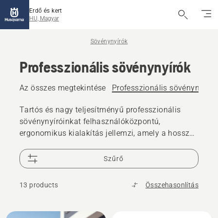
Erdő és kert
HU, Magyar
Sövénynyírók
Professzionális sövénynyírók
Az összes megtekintése
Professzionális sövénynyírók
Tartós és nagy teljesítményű professzionális
sövénynyíróinkat felhasználóközpontú,
ergonomikus kialakítás jellemzi, amely a hosszú
munkaórák alatti is hatékonyságot biztosít.
Találja meg, és vásárolja meg új elektromos,
Szűrő
akkumulátoros vagy benzinmotoros
professzionális sövénynyíróját.
13 products
Összehasonlítás
All