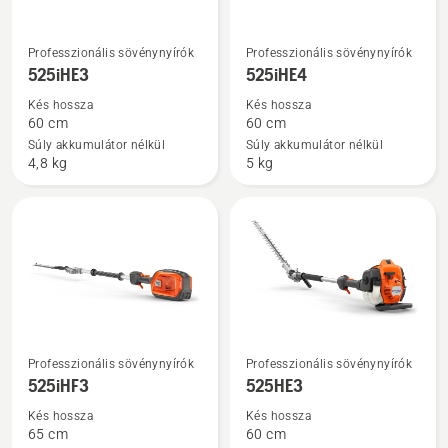
További
További
Professzionális sövénynyírók
Professzionális sövénynyírók
részletek
részletek
525iHE3
525iHE4
a(z)
a(z)
Kés hossza
Kés hossza
525iHE3
525iHE4
60 cm
60 cm
termékről
termékről
Súly akkumulátor nélkül
Súly akkumulátor nélkül
4,8 kg
5 kg
További
További
Professzionális sövénynyírók
Professzionális sövénynyírók
részletek
részletek
525iHF3
525HE3
a(z)
a(z)
Kés hossza
Kés hossza
525iHF3
525HE3
65 cm
60 cm