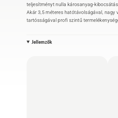
teljesítményt nulla károsanyag-kibocsátá
Akár 3,5 méteres hatótávolságával, nagy
tartósságával profi szintű termelékenység
csendes és tiszta ahhoz, hogy még lakón
kórházakban és más zajérzékeny környeze
Jellemzők
A távirányítós szögbeállítás és a kényelme
520iHE3-at bármilyen művelethez. Minden
töltővel kompatibilis.