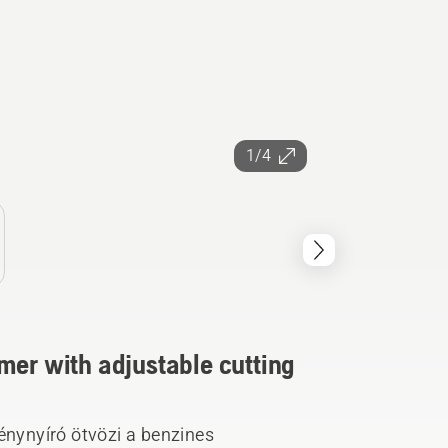
1/4
mer with adjustable cutting
nynyíró ötvözi a benzines