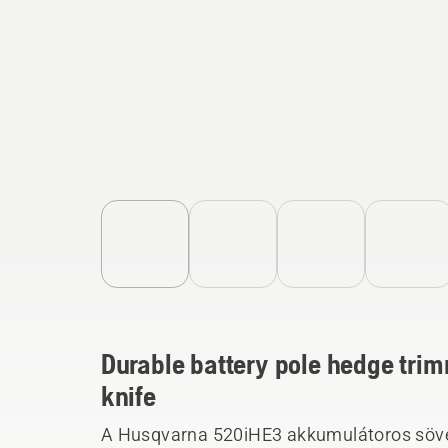
Durable battery pole hedge trim
knife
A Husqvarna 520iHE3 akkumulátoros sövé