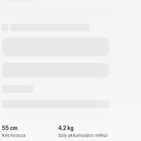
55 cm
4,2 kg
Kés hossza
Súly akkumulátor nélkül