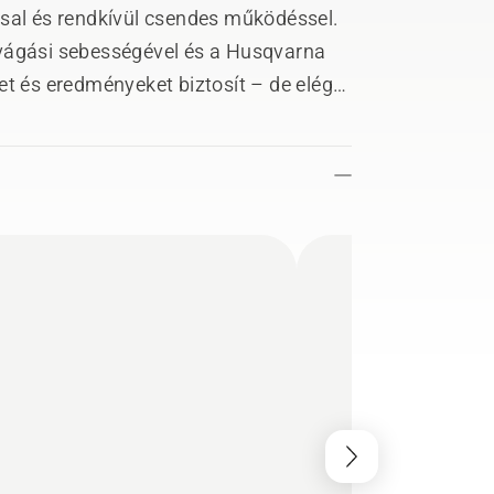
ssal és rendkívül csendes működéssel.
 vágási sebességével és a Husqvarna
et és eredményeket biztosít – de elég
egyedekben, szállodákban,
tben is használható legyen.
s fogantyúk ideálissá teszik az
 Husqvarna BLi-akkumulátorral és