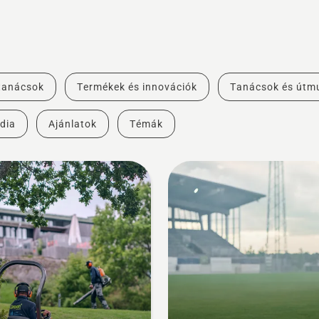
 tanácsok
Termékek és innovációk
Tanácsok és útm
dia
Ajánlatok
Témák