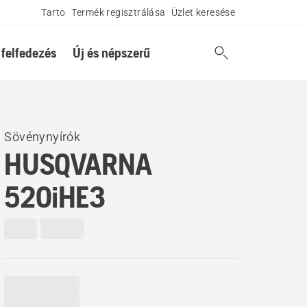
Tarto
Termék regisztrálása
Üzlet keresése
 felfedezés
Új és népszerű
Sövénynyírók
HUSQVARNA
520iHE3