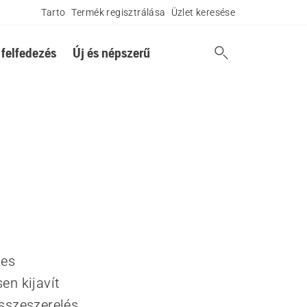
Tarto
Termék regisztrálása
Üzlet keresése
 felfedezés
Új és népszerű
zes
n kijavít
összeszerelés