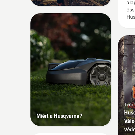
ala
öss
Hus
és 
ker
Au
rob
Termé
Husq
Miért a Husqvarna?
Válo
véde