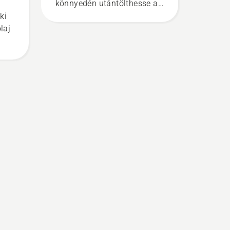
könnyedén utántölthesse az
üzemanyagot a
ki
láncfűrészébe. Nyomja meg
laj
a sapkát, és fordítsa el
kézzel, vagy szükség esetén
használjon csavarhúzót.