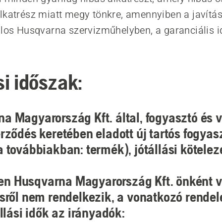
lkatrész miatt megy tönkre, amennyiben a javítá
alos Husqvarna szervizműhelyben, a garanciális i
si időszak:
a Magyarország Kft. által, fogyasztó és 
erződés keretében eladott új tartós fogyas
a továbbiakban: termék), jótállási kötelez
n Husqvarna Magyarország Kft. önként vá
ésről nem rendelkezik, a vonatkozó rende
állási idők az irányadók: