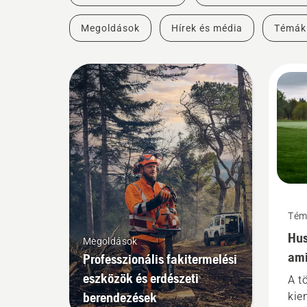
Megoldások
Hírek és média
Témák
Tém
Hus
Megoldások
ami
Professzionális fakitermelési
ját
eszközök és erdészeti
A t
berendezések
kie