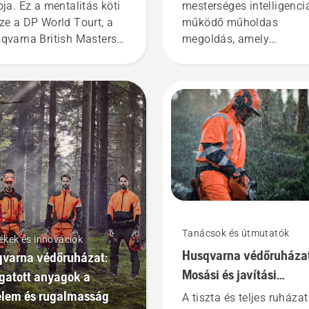
pja. Ez a mentalitás köti
mesterséges intelligenci
ze a DP World Tourt, a
működő műholdas
qvarna British Masterst
megoldás, amely
a Liverpool FC-t. Bízza
számszerűsíti a városok
tjét a Husqvarna
zöld területeinek nagysá
tomower®
a világ minden táján, a z
otfűnyírókra.
terek felülről történő
megtekintésével. A cél a
növekedés megőrzése é
javítása, valamint a
környezetbarát területek
fenntartása a városi
területeken.
Tanácsok és útmutatók
kek és innovációk
Husqvarna védőruházat
varna védőruházat:
Mosási és javítási
gatott anyagok a
útmutatások
lem és rugalmasság
A tiszta és teljes ruházat