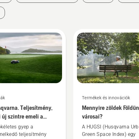
ák
Termékek és innovációk
qvarna. Teljesítmény,
Mennyire zöldek Földü
 új szintre emeli a
városai?
ékot.
ökéletes gyep a
A HUGSI (Husqvarna Ur
melkedő teljesítmény
Green Space Index) egy