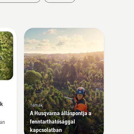
nk
Témák
A Husqvarna álláspontja a
fenntarthatósággal
ban
kapcsolatban