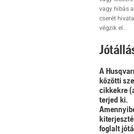
vagy hibás a
cserét hivat
végzik el.
Jótállá
A Husqvarn
közötti sz
cikkekre (
terjed ki.
Amennyibe
kiterjeszt
foglalt jót