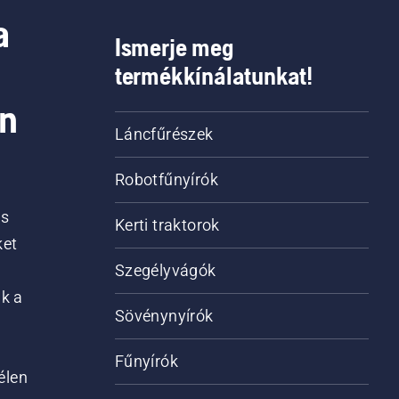
a
Ismerje meg
termékkínálatunkat!
on
Láncfűrészek
Robotfűnyírók
is
Kerti traktorok
ket
Szegélyvágók
ik a
Sövénynyírók
Fűnyírók
élen