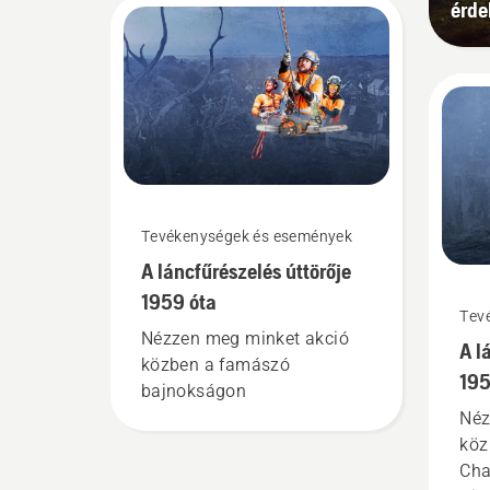
érd
Tevékenységek és események
A láncfűrészelés úttörője
1959 óta
Tev
Nézzen meg minket akció
A l
közben a famászó
195
bajnokságon
Néz
köz
Cha