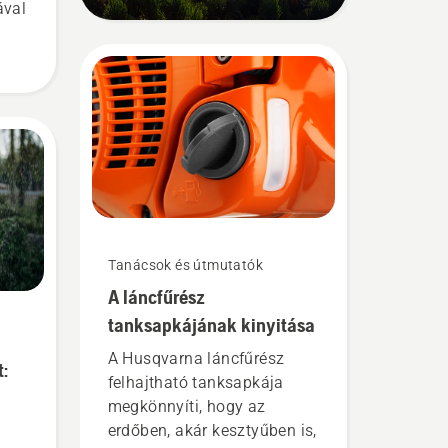
ával
gát
öld
s
Tanácsok és útmutatók
A láncfűrész
tanksapkájának kinyitása
A Husqvarna láncfűrész
:
felhajtható tanksapkája
megkönnyíti, hogy az
erdőben, akár kesztyűben is,