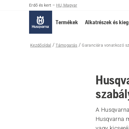
Erdő és kert
–
HU, Magyar
Termékek
Alkatrészek és kieg
Kezdőoldal
Támogatás
Garanciára vonatkozó s
Husqva
szabál
A Husqvarna 
Husqvarna m
vagy kicseré