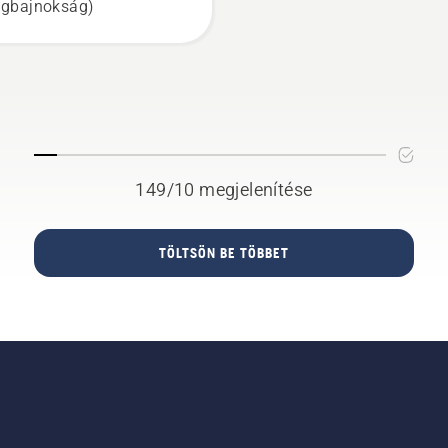
ágbajnokság)
149/10 megjelenítése
TÖLTSÖN BE TÖBBET