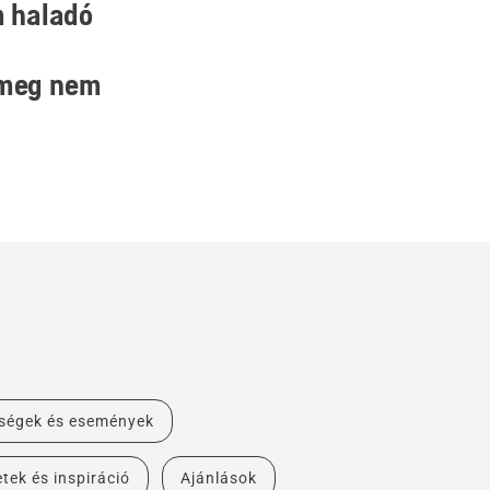
m haladó
t meg nem
ségek és események
tek és inspiráció
Ajánlások