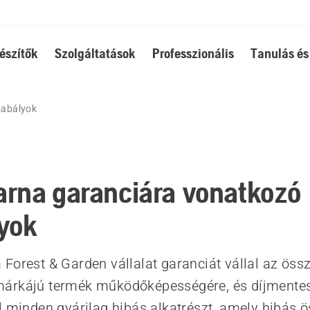
észítők
Szolgáltatások
Professzionális
Tanulás és
zabályok
rna garanciára vonatkozó
yok
Forest & Garden vállalat garanciát vállal az öss
árkájú termék működőképességére, és díjmentese
l minden gyárilag hibás alkatrészt, amely hibás 