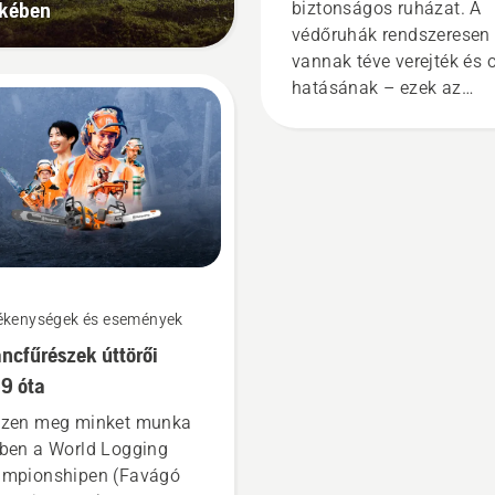
ekében
biztonságos ruházat. A
védőruhák rendszeresen 
vannak téve verejték és o
hatásának – ezek az
anyagok elérhetik a
védőréteget, és
csökkenthetik a
funkcionalitását.
ékenységek és események
áncfűrészek úttörői
9 óta
zen meg minket munka
ben a World Logging
mpionshipen (Favágó