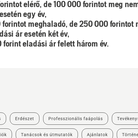
forintot elérő, de 100 000 forintot meg ne
 esetén egy év,
 forintot meghaladó, de 250 000 forinto
dási ár esetén két év,
forint eladási ár felett három év.
s
Erdészet
Professzionális faápolás
Tevékeny
iók
Tanácsok és útmutatók
Ajánlatok
Történe