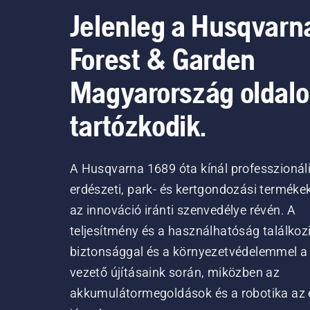
Jelenleg a Husqvarn
Forest & Garden
Magyarország oldal
tartózkodik.
A Husqvarna 1689 óta kínál professzionál
erdészeti, park- és kertgondozási terméke
az innováció iránti szenvedélye révén. A
teljesítmény és a használhatóság találkoz
biztonsággal és a környezetvédelemmel a
vezető újításaink során, miközben az
akkumulátormegoldások és a robotika az 