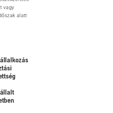
st vagy
dőszak alatt
vállalkozás
ztási
ettség
llalt
letben