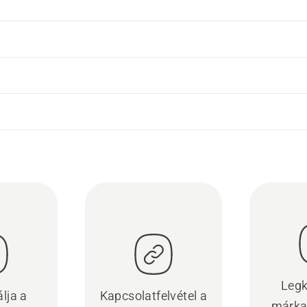
Legk
lja a
Kapcsolatfelvétel a
márka