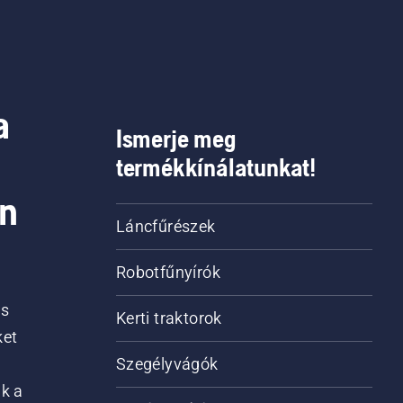
a
Ismerje meg
termékkínálatunkat!
on
Láncfűrészek
Robotfűnyírók
is
Kerti traktorok
ket
Szegélyvágók
ik a