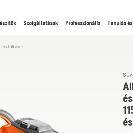
észítők
Szolgáltatások
Professzionális
Tanulás és
 és töltővel
Söv
Al
és
11
és