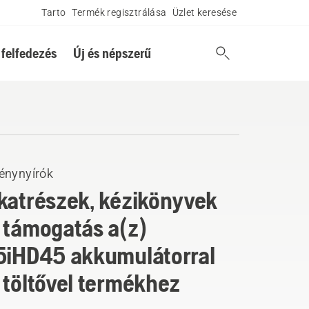
Tarto
Termék regisztrálása
Üzlet keresése
 felfedezés
Új és népszerű
énynyírók
katrészek, kézikönyvek
 támogatás a(z)
5iHD45 akkumulátorral
 töltővel termékhez