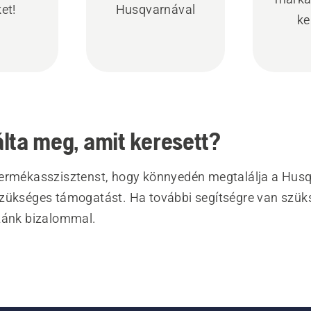
et!
Husqvarnával
ke
lta meg, amit keresett?
ermékasszisztenst, hogy könnyedén megtalálja a Hus
zükséges támogatást. Ha további segítségre van szük
zánk bizalommal.