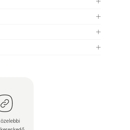
özelebbi
kereskedő