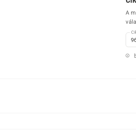
A m
vála
Ci