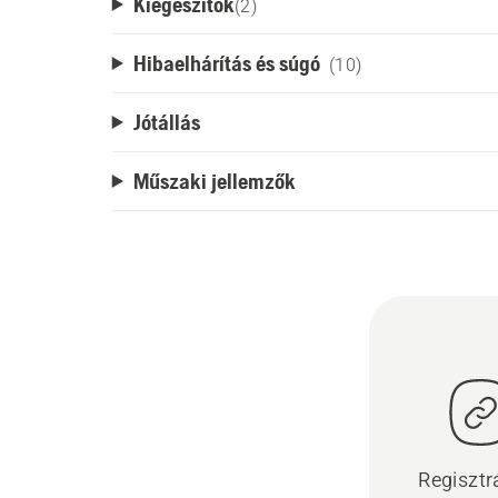
Kiegészítők
(
2
)
Hibaelhárítás és súgó
(10)
Jótállás
Műszaki jellemzők
Regisztrá