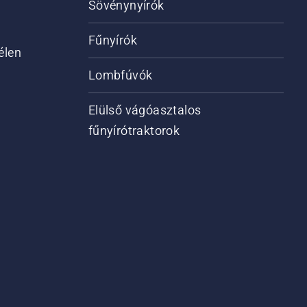
Sövénynyírók
Fűnyírók
élen
Lombfúvók
Elülső vágóasztalos
fűnyírótraktorok