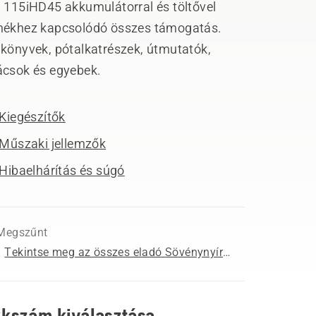
) 115iHD45 akkumulátorral és töltővel
mékhez kapcsolódó összes támogatás.
ikönyvek, pótalkatrészek, útmutatók,
ácsok és egyebek.
Kiegészítők
Műszaki jellemzők
Hibaelhárítás és súgó
Megszűnt
Tekintse meg az összes eladó Sövénynyírók terméket
kkszám kiválasztása