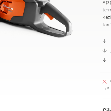
A(z
ter
Kéz
tan
Ci