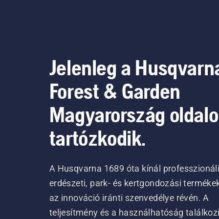
Jelenleg a Husqvarn
Forest & Garden
Magyarország oldal
tartózkodik.
A Husqvarna 1689 óta kínál professzionál
erdészeti, park- és kertgondozási terméke
az innováció iránti szenvedélye révén. A
teljesítmény és a használhatóság találkoz