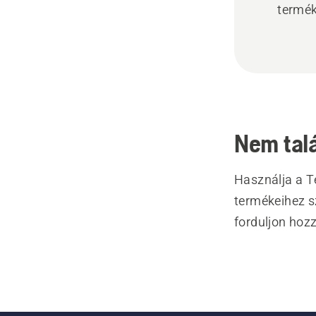
termék
Nem talá
Használja a T
termékeihez s
forduljon hoz