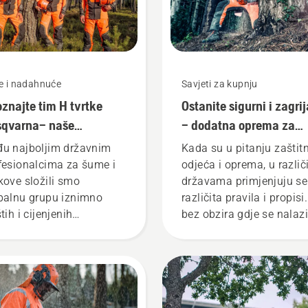
e i nadahnuće
Savjeti za kupnju
znajte tim H tvrtke
Ostanite sigurni i zagrij
qvarna– naše
– dodatna oprema za
zahtjevnije korisnike
motorne pile potrebna 
u najboljim državnim
Kada su u pitanju zaštit
početak rada
fesionalcima za šume i
odjeća i oprema, u različ
kove složili smo
državama primjenjuju se
balnu grupu iznimno
različita pravila i propisi
tih i cijenjenih
bez obzira gdje se nalazil
slanika. Oni su naš tim
ovaj popis stavki poveća
 oni su naši
vašu sigurnost tijekom r
ahtjevniji korisnici.
s motornim pilama.