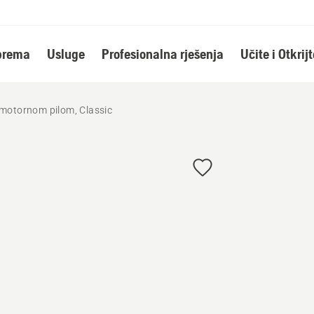
oprema
Usluge
Profesionalna rješenja
Učite i Otkrijt
 motornom pilom, Classic