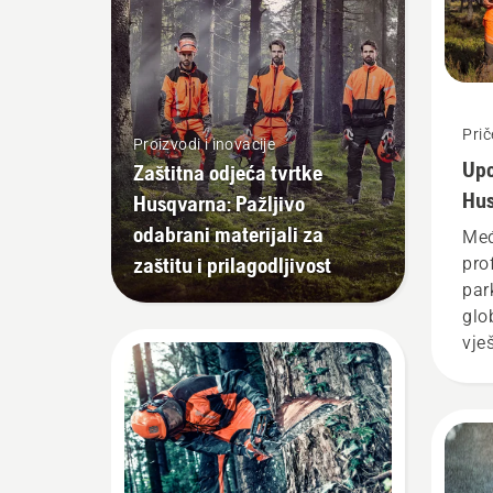
Prič
Proizvodi i inovacije
Upo
Zaštitna odjeća tvrtke
Hus
Husqvarna: Pažljivo
naj
odabrani materijali za
Međ
zaštitu i prilagodljivost
pro
par
glo
vješ
iza
H. I
najz