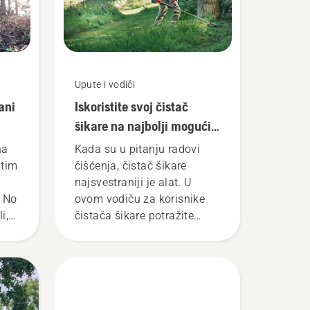
Upute i vodiči
ani
Iskoristite svoj čistač
šikare na najbolji mogući
za
način
na
Kada su u pitanju radovi
itim
čišćenja, čistač šikare
najsvestraniji je alat. U
. No
ovom vodiču za korisnike
i,
čistača šikare potražite
t će
savjete za siguran i
ada
učinkovit rad s čistačem
šikare tvrtke Husqvarna.