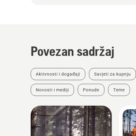
Povezan sadržaj
Aktivnosti i događaji
Savjeti za kupnju
Novosti i mediji
Ponude
Teme