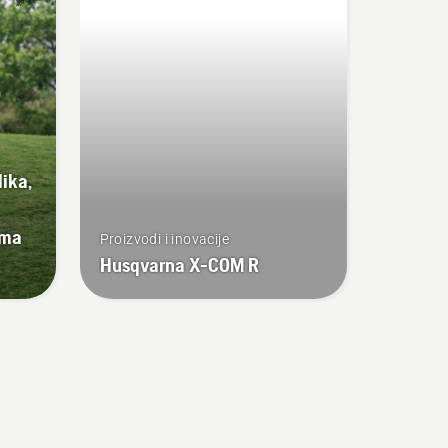
lika,
ema
Proizvodi i inovacije
Husqvarna X-COM R