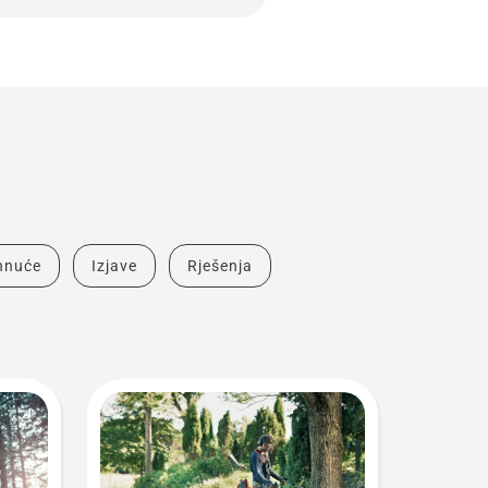
ahnuće
Izjave
Rješenja