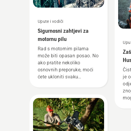
Upute i vodiči
Sigurnosni zahtjevi za
motornu pilu
Uput
Rad s motornim pilama
Zaš
može biti opasan posao. No
Hus
ako pratite nekoliko
pra
osnovnih preporuke, moći
Čis
ćete ukloniti svaku
je 
nesigurnost i u potpunosti
odj
se usredotočiti na
zno
predstojeći zadatak.
mog
slo
dje