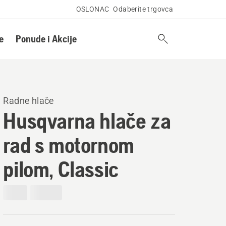
OSLONAC
Odaberite trgovca
e
Ponude i Akcije
Radne hlače
Husqvarna hlače za
rad s motornom
pilom, Classic