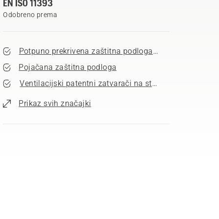
EN ISO 11393
Odobreno prema
Potpuno prekrivena zaštitna podloga za motornu pilu
Pojačana zaštitna podloga
Ventilacijski patentni zatvarači na stražnjoj strani nog
Prikaz svih značajki