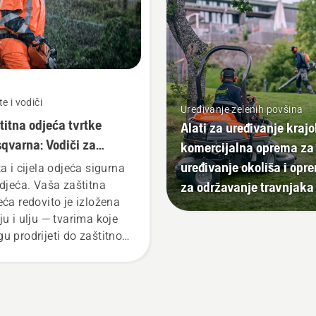
e i vodiči
Uređivanje zelenih povšina
titna odjeća tvrtke
Alati za uređivanje krajo
qvarna: Vodiči za
komercijalna oprema za
nje i popravak
uređivanje okoliša i opr
ta i cijela odjeća sigurna
za održavanje travnjaka
odjeća. Vaša zaštitna
eća redovito je izložena
ju i ulju — tvarima koje
u prodrijeti do zaštitnog
ja i umanjiti njegovu
lotvornost.