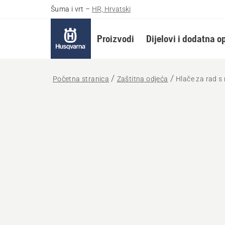
Šuma i vrt
–
HR, Hrvatski
Proizvodi
Dijelovi i dodatna 
Početna stranica
Zaštitna odjeća
Hlače za rad s