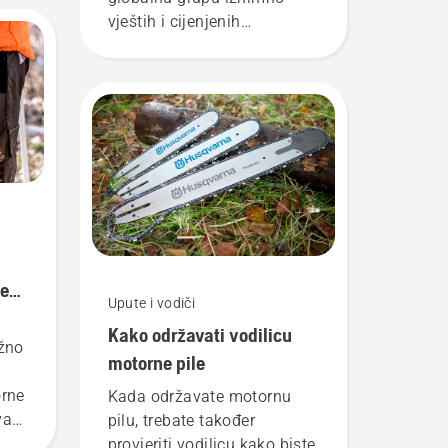
vještih i cijenjenih
izaslanika. Oni su naš tim
H. I oni su naši
najzahtjevniji korisnici.
le
Upute i vodiči
Kako održavati vodilicu
ažno
motorne pile
orne
Kada održavate motornu
va
pilu, trebate također
ici
provjeriti vodilicu kako biste