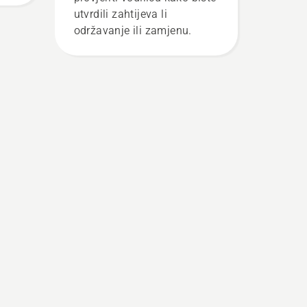
utvrdili zahtijeva li
održavanje ili zamjenu.
vog
o
iti
rite
lu