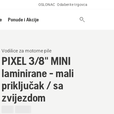
OSLONAC
Odaberite trgovca
e
Ponude i Akcije
Vodilice za motorne pile
PIXEL 3/8" MINI
laminirane - mali
priključak / sa
zvijezdom