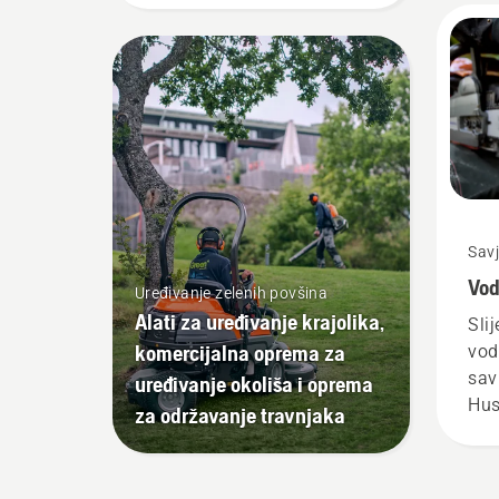
Savj
Vod
Uređivanje zelenih povšina
Alati za uređivanje krajolika,
Sli
komercijalna oprema za
vod
sav
uređivanje okoliša i oprema
Hus
za održavanje travnjaka