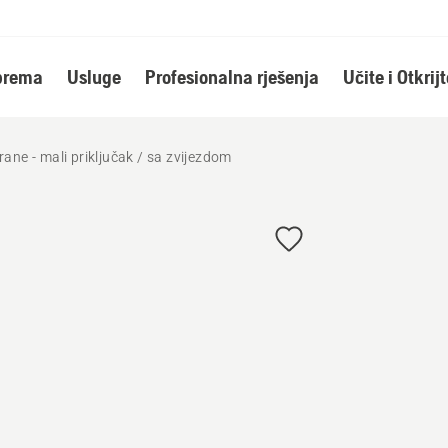
oprema
Usluge
Profesionalna rješenja
Učite i Otkrijt
ane - mali priključak / sa zvijezdom