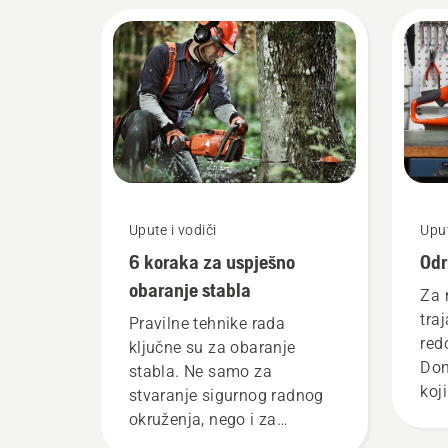
Upute i vodiči
Uput
6 koraka za uspješno
Odr
obaranje stabla
Za 
tra
Pravilne tehnike rada
red
ključne su za obaranje
Don
stabla. Ne samo za
koj
stvaranje sigurnog radnog
pob
okruženja, nego i za
učinkovitiji rad.