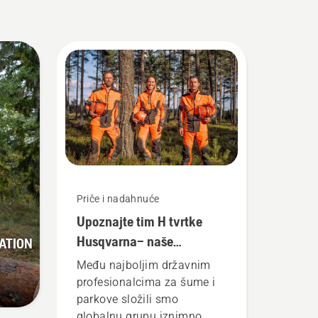
Priče i nadahnuće
Upoznajte tim H tvrtke
Husqvarna– naše
ATION
najzahtjevnije korisnike
i
Među najboljim državnim
profesionalcima za šume i
parkove složili smo
globalnu grupu iznimno