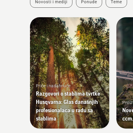
Novosti i mediji
Ponude
Teme
Priče i nadahnuće
Razgovori o stablima tvrtke
Husqvarna: Glas današnjih
Proiz
profesionalaca u radu sa
Nove
stablima
ccm.