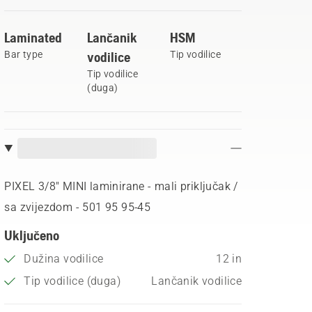
Laminated
Lančanik
HSM
Bar type
vodilice
Tip vodilice
Tip vodilice
(duga)
PIXEL 3/8" MINI laminirane - mali priključak /
sa zvijezdom - 501 95 95‑45
Uključeno
Dužina vodilice
12 in
Tip vodilice (duga)
Lančanik vodilice