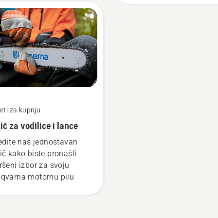
bez trenja. To produljuje
vijek trajanja vodilice i
lanca. Pratite upute iz o
kratkog videozapisa kak
biste naučili kako provjer
ispravnost sustava za
podmazivanje lanca
motorne pile. Prvo provje
razinu ulja. Pokrenite
eti za kupnju
motornu pilu i obavezno
ič za vodilice i lance
otpustite kočnicu lanca.
Povećajte broj okretaja
jedite naš jednostavan
motora motorne pile
ič kako biste pronašli
nekoliko centimetara od
ršeni izbor za svoju
debla stabla. Ulje na deb
qvarna motornu pilu
pokazuje ispravnost
sustava podmazivanja.