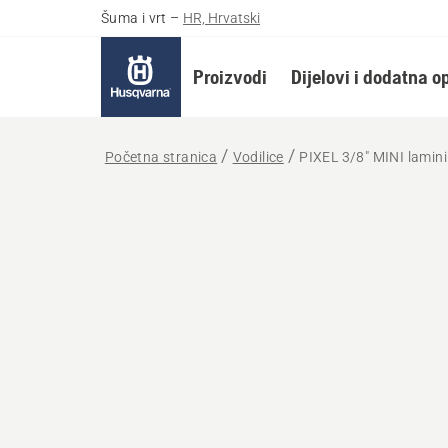
Šuma i vrt
–
HR, Hrvatski
Proizvodi
Dijelovi i dodatna 
Početna stranica
Vodilice
PIXEL 3/8" MINI laminir