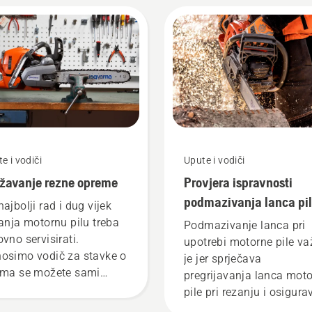
e i vodiči
Upute i vodiči
žavanje rezne opreme
Provjera ispravnosti
podmazivanja lanca pi
najbolji rad i dug vijek
na motornoj pili
janja motornu pilu treba
Podmazivanje lanca pri
ovno servisirati.
upotrebi motorne pile v
osimo vodič za stavke o
je jer sprječava
ima se možete sami
pregrijavanja lanca mot
rinuti.
pile pri rezanju i osigura
njegovo kretanje po vodil