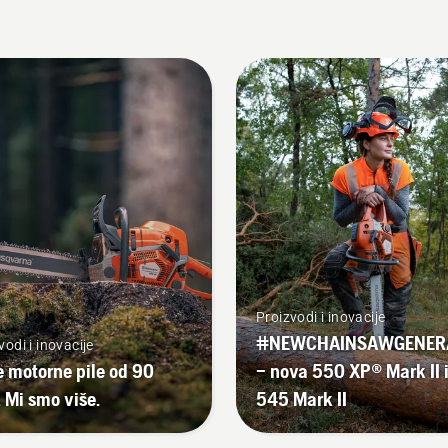
Proizvodi i inovacije
#NEWCHAINSAWGENER
vodi i inovacije
 motorne pile od 90
– nova 550 XP® Mark II 
 Mi smo više.
545 Mark II