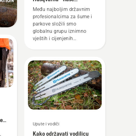
najzahtjevnije korisnike
i
Među najboljim državnim
profesionalcima za šume i
parkove složili smo
globalnu grupu iznimno
vještih i cijenjenih
izaslanika. Oni su naš tim
H. I oni su naši
najzahtjevniji korisnici.
le
Upute i vodiči
Kako održavati vodilicu