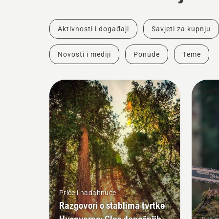
Aktivnosti i događaji
Savjeti za kupnju
Novosti i mediji
Ponude
Teme
Priče i nadahnuće
Razgovori o stablima tvrtke
Husqvarna: Glas današnjih