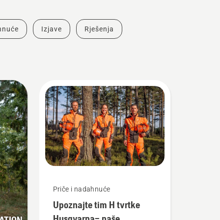
ahnuće
Izjave
Rješenja
Priče i nadahnuće
Upoznajte tim H tvrtke
Husqvarna– naše
ATION