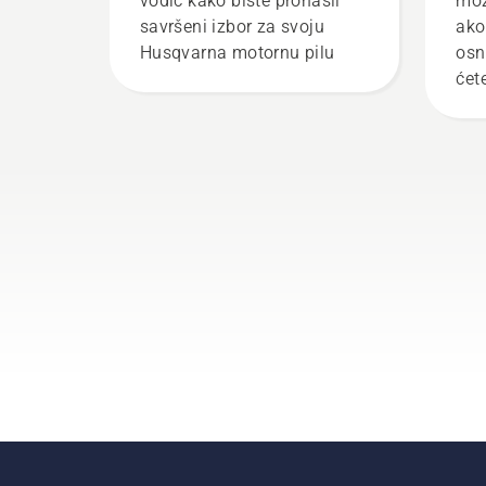
vodič kako biste pronašli
mož
savršeni izbor za svoju
ako
Husqvarna motornu pilu
osn
ćet
nes
se 
pre