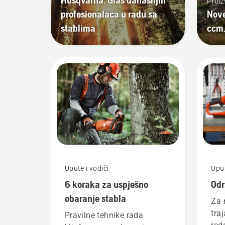
Proiz
profesionalaca u radu sa
Nove
stablima
ccm.
Upute i vodiči
Uput
6 koraka za uspješno
Odr
obaranje stabla
Za 
tra
Pravilne tehnike rada