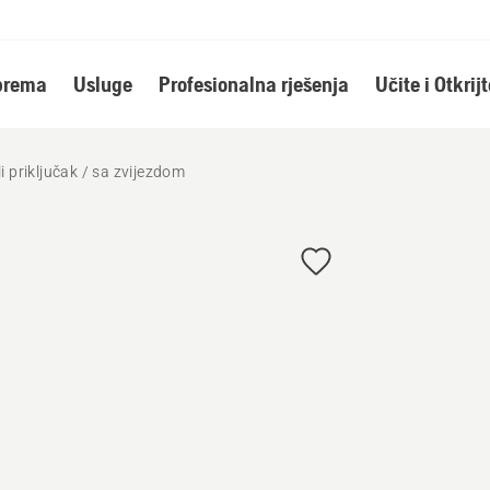
oprema
Usluge
Profesionalna rješenja
Učite i Otkrijt
i priključak / sa zvijezdom