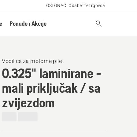
OSLONAC
Odaberite trgovca
e
Ponude i Akcije
Vodilice za motorne pile
0.325" laminirane -
mali priključak / sa
zvijezdom