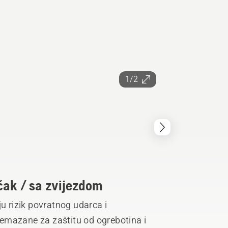
1/2
učak / sa zvijezdom
ju rizik povratnog udarca i
emazane za zaštitu od ogrebotina i