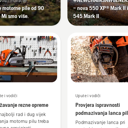
vodi i inovacije
 motorne pile od 90
– nova 550 XP® Mark II 
 Mi smo više.
545 Mark II
e i vodiči
Upute i vodiči
žavanje rezne opreme
Provjera ispravnosti
podmazivanja lanca pi
najbolji rad i dug vijek
na motornoj pili
janja motornu pilu treba
Podmazivanje lanca pri