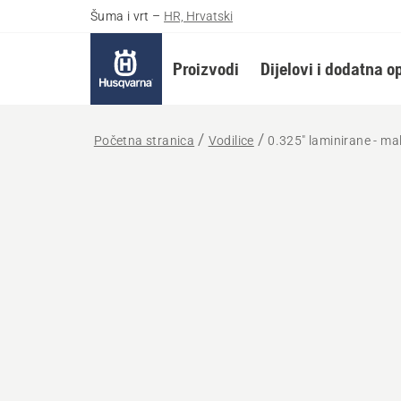
Šuma i vrt
–
HR, Hrvatski
Proizvodi
Dijelovi i dodatna 
Početna stranica
Vodilice
0.325" laminirane - mal