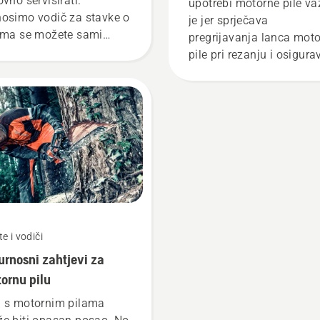
ovno servisirati.
upotrebi motorne pile v
osimo vodič za stavke o
je jer sprječava
ima se možete sami
pregrijavanja lanca mot
rinuti.
pile pri rezanju i osigura
njegovo kretanje po vodil
bez trenja. To produljuje
vijek trajanja vodilice i
lanca. Pratite upute iz o
kratkog videozapisa kak
biste naučili kako provjer
ispravnost sustava za
podmazivanje lanca
motorne pile. Prvo provje
razinu ulja. Pokrenite
e i vodiči
motornu pilu i obavezno
urnosni zahtjevi za
otpustite kočnicu lanca.
ornu pilu
Povećajte broj okretaja
motora motorne pile
 s motornim pilama
nekoliko centimetara od