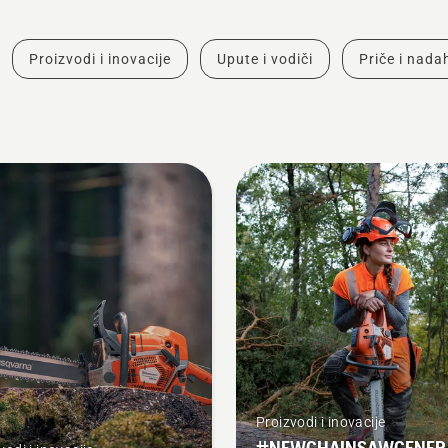
Proizvodi i inovacije
Upute i vodiči
Priče i nad
Proizvodi i inovacije
#NEWCHAINSAWGENER