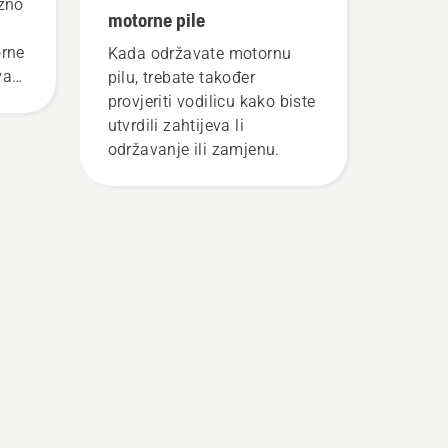
ažno
motorne pile
orne
Kada održavate motornu
va
pilu, trebate također
ici
provjeriti vodilicu kako biste
utvrdili zahtijeva li
održavanje ili zamjenu.
vog
o
iti
rite