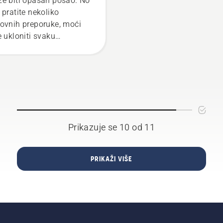
e biti opasan posao. No
debla stabla. Ulje na deb
 pratite nekoliko
pokazuje ispravnost
ovnih preporuke, moći
sustava podmazivanja.
e ukloniti svaku
igurnost i u potpunosti
usredotočiti na
dstojeći zadatak.
Prikazuje se 10 od 11
PRIKAŽI VIŠE