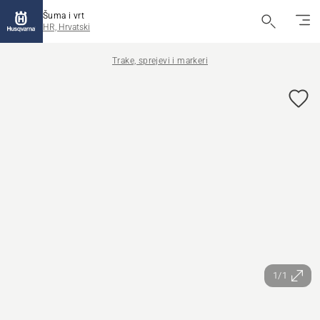
Šuma i vrt
HR, Hrvatski
Trake, sprejevi i markeri
1/1