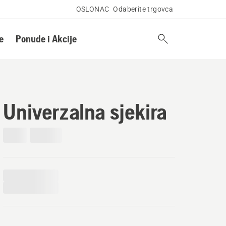
OSLONAC
Odaberite trgovca
e
Ponude i Akcije
Univerzalna sjekira