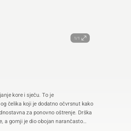
1/1
anje kore i sječu. To je
og čelika koji je dodatno očvrsnut kako
 i jednostavna za ponovno oštrenje. Drška
, a gornji je dio obojan narančasto
 pokrovom od ojačanog tekstilnog