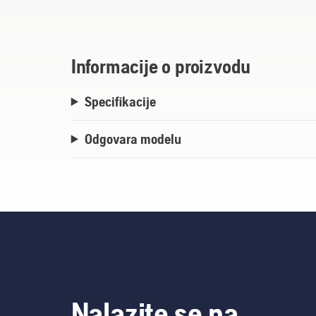
materijala. Dizajnirana i proizvedena u Nj
Informacije o proizvodu
Specifikacije
Odgovara modelu
Nalazite se na