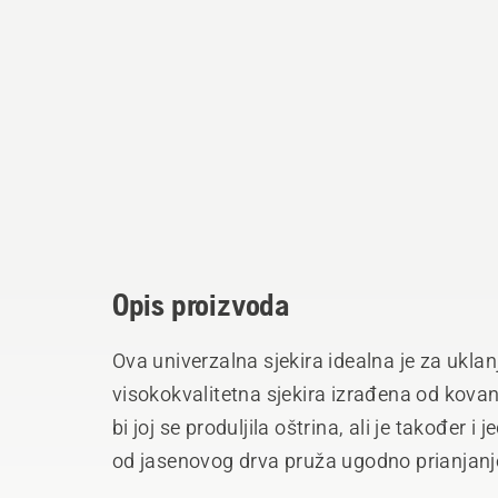
Opis proizvoda
Ova univerzalna sjekira idealna je za uklanj
visokokvalitetna sjekira izrađena od kovan
bi joj se produljila oštrina, ali je također
od jasenovog drva pruža ugodno prianjanje
radi bolje vidljivosti. Dolazi s izdržljivim