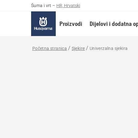
Šuma i vrt
–
HR, Hrvatski
Proizvodi
Dijelovi i dodatna 
Početna stranica
Sjekire
Univerzalna sjekira